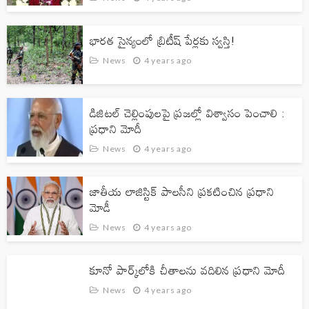
భారత సైన్యంలో బ్రిటీష్ పేర్ల‌కు స్వ‌స్తి!
News
4 years ago
డిజిటల్​ చెల్లింపులపై ప్రజల్లో విశ్వాసం పెంచాలి :
ప్రధాని మోదీ
News
4 years ago
జాతీయ లాజిస్టిక్ పాలసీని ప్రకటించిన ప్రధాని
మోడీ
News
4 years ago
కూనో పార్క్‌లోకి చీతాల‌ను వ‌దిలిన ప్రధాని మోదీ
News
4 years ago