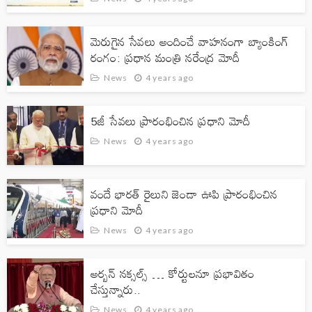
మెరుగైన సేవలు అందించే వాహనంగా బ్యాంకింగ్
రంగం: ప్రధాన మంత్రి నరేంద్ర మోదీ
News
4 years ago
5జీ సేవలు ప్రారంభించిన ప్రధాని మోదీ
News
4 years ago
వందే భార‌త్ రైలుని జెండా ఊపి ప్రారంభించిన
ప్ర‌ధాని మోదీ
News
4 years ago
అర్బన్ నక్సల్స్ … కోర్టులనూ ప్రభావితం
చేస్తున్నారు..
News
4 years ago