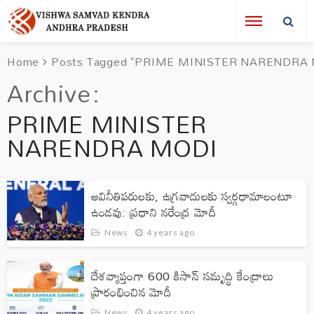
Home
Posts Tagged "PRIME MINISTER NARENDRA
Archive
PRIME MINISTER
NARENDRA MODI
అవినీతిపరులకు, ఉగ్రవాదులకు స్వర్గధామాలంటూ
ఉండవు: ప్రధాని నరేంద్ర మోదీ
News
4 years ago
దేశవ్యాప్తంగా 600 కిసాన్ సమృద్ధి కేంద్రాలు
ప్రారంభించిన మోదీ
News
4 years ago