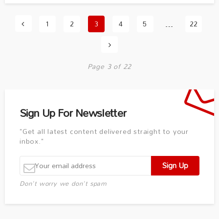
1
2
3
4
5
…
22
Page 3 of 22
Sign Up For Newsletter
"Get all latest content delivered straight to your
inbox."
Don't worry we don't spam