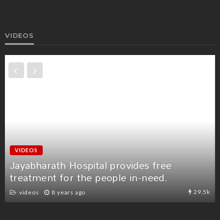
VIDEOS
NEWS
VIDEOS
రోగ నిరోధక శక్తిని పెంచుకోవడం ఎలా? – ఆరోగ్య
భారతి అఖిలభారత కార్యదర్శి డా. మురళీకృష్ణ
7.7k
News
videos
6 years ago