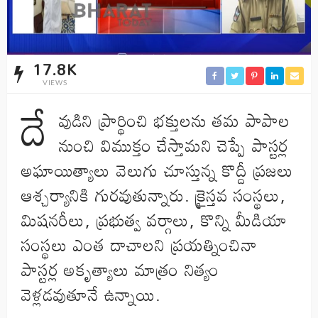
17.8K
VIEWS
దే
వుడిని ప్రార్థించి భక్తులను తమ పాపాల
నుంచి విముక్తం చేస్తామని చెప్పే పాస్టర్ల
అఘాయిత్యాలు వెలుగు చూస్తున్న కొద్దీ ప్రజలు
ఆశ్చర్యానికి గురవుతున్నారు. క్రైస్తవ సంస్థలు,
మిషనరీలు, ప్రభుత్వ వర్గాలు, కొన్ని మీడియా
సంస్థలు ఎంత దాచాలని ప్రయత్నించినా
పాస్టర్ల అకృత్యాలు మాత్రం నిత్యం
వెళ్లడవుతూనే ఉన్నాయి.