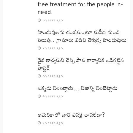
free treatment for the people in-
need.
8 years ago
హిందువులను చంపమంటూ మసీద్ నుండి
పిలుపు.. గ్రామాలు విడిచి వెళ్తున్న హిందువులు
7 years ago
దైవ కార్యమని చెప్పి పాప కార్యానికి ఒడిగట్టిన
పాస్టర్
6 years ago
ఒక్కడు నిలబడ్డాడు… నిజాన్ని నిలబెట్టాడు
4 years ago
అమెరికాలో జాతి వివక్ష చావలేదా?
2 years ago