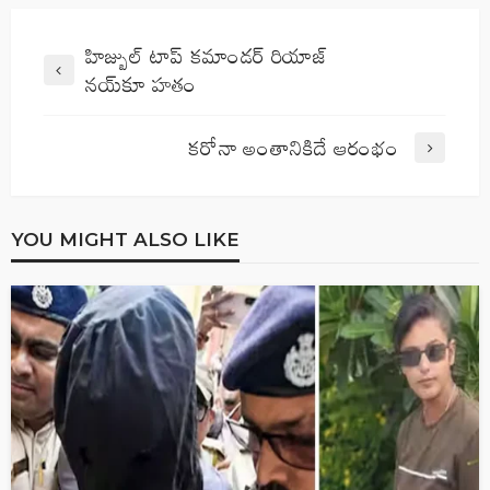
హిజ్బుల్‌ టాప్‌ కమాండర్‌ రియాజ్‌
నయ్‌కూ హతం
కరోనా అంతానికిదే ఆరంభం
YOU MIGHT ALSO LIKE