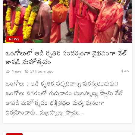
NEWS
ఒంగోలులో ఆడి కృతిక సందర్భంగా వైభవంగా వేల్
కావడి మహోత్సవం
46
News
17 hours ago
ఒంగోలు : ఆడి కృతిక పర్వదినాన్ని పురస్కరించుకుని
ఒంగోలు నగరంలో గురువారం సుబ్రహ్మణ్య స్వామి వేల్
కావడి మహోత్సవం భక్తిశ్రద్ధల మధ్య ఘనంగా
నిర్వహించారు. సుబ్రహ్మణ్య స్వామి...