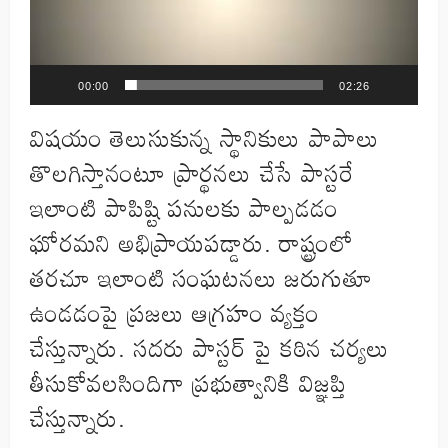
00:00
02:26
విషయం తెలుసుకున్న స్థానికులు పాపాలు
తొలగిస్తానంటూ ప్రార్థనలు చేసే పాస్టరే
ఇలాంటి పాపిష్టి పనులకు పాల్పడడం
ఘోరమని అభిప్రాయపడ్డారు. రాష్ట్రంలో
తరచూ ఇలాంటి సంఘటనలు జరుగుతూ
ఉండడంపై ప్రజలు ఆగ్రహం వ్యక్తం
చేస్తున్నారు. సదరు పాస్టర్ పై కఠిన చర్యలు
తీసుకోవలసిందిగా ప్రభుత్వానికి విజ్ఞప్తి
చేస్తున్నారు.