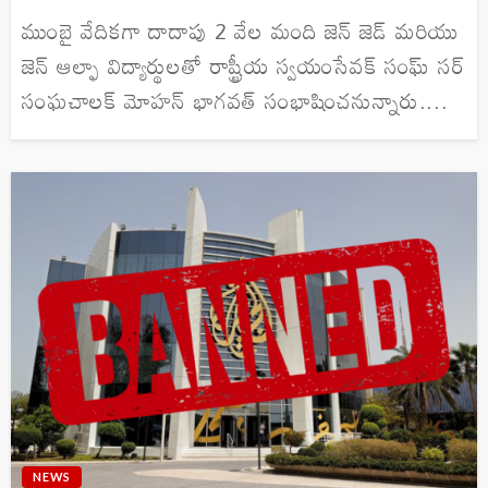
ముంబై వేదికగా దాదాపు 2 వేల మంది జెన్ జెడ్ మరియు
జెన్ ఆల్ఫా విద్యార్థులతో రాష్ట్రీయ స్వయంసేవక్ సంఘ్ సర్
సంఘచాలక్ మోహన్ భాగవత్ సంభాషించనున్నారు....
NEWS