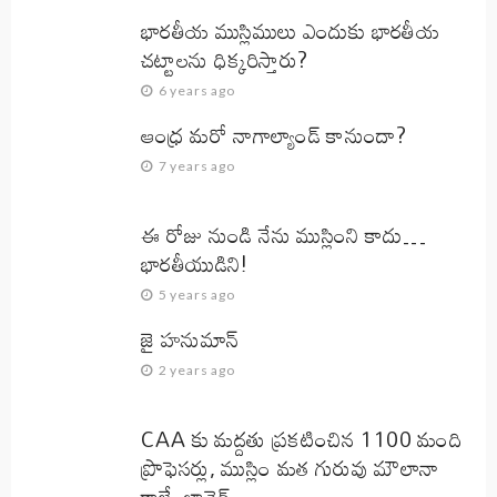
భారతీయ ముస్లిములు ఎందుకు భారతీయ
చట్టాలను ధిక్కరిస్తారు?
6 years ago
ఆంధ్ర మరో నాగాల్యాండ్ కానుందా?
7 years ago
ఈ రోజు నుండి నేను ముస్లింని కాదు…
భారతీయుడిని!
5 years ago
జై హనుమాన్‌
2 years ago
CAA కు మద్దతు ప్రకటించిన 1100 మంది
ప్రొఫెసర్లు, ముస్లిం మత గురువు మౌలానా
కాల్బే జావెద్‌