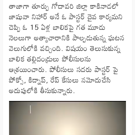
తాజాగా తూర్పు గోదావరి జిల్లా కాకినాడలో
జాషువా నిహార్ అనే ఓ పాస్టర్ దైవ కార్యమని
చెప్పి ఓ 15 ఏళ్ల బాలికపై గత మూడు
నెలలుగా అత్యాచారానికి పాల్పడుతున్న ఘటన
వెలుగులోకి వచ్చింది. విషయం తెలుసుకున్న
బాలిక తల్లిదండ్రులు పోలీసులను
ఆశ్రయించారు. పోలీసులు సదరు పాస్టర్ పై
పోక్సో, కిడ్నాప్, రేప్ కేసులు నమోదుచేసి
అదుపులోకి తీసుకున్నారు.
Video
Player