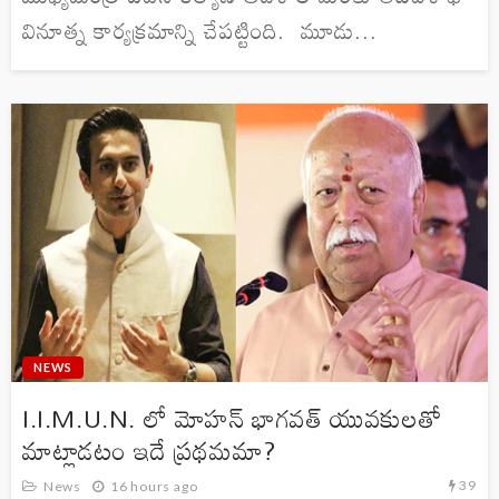
వినూత్న కార్యక్రమాన్ని చేపట్టింది. మూడు...
NEWS
I.I.M.U.N. లో మోహన్ భాగవత్ యువకులతో
మాట్లాడటం ఇదే ప్రథమమా?
39
News
16 hours ago