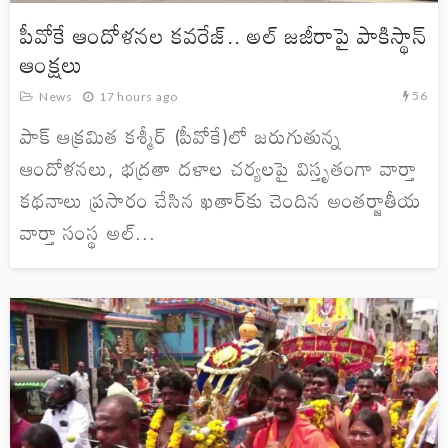
పీవోకే ఆందోళనల కవరేజ్.. అల్ జజీరాపై పాకిస్థాన్
ఆంక్షలు
56
News
17 hours ago
పాక్ ఆక్రమిత కశ్మీర్ (పీవోకే)లో జరుగుతున్న
ఆందోళనలు, భద్రతా దళాల చర్యలపై విస్తృతంగా వార్తా
కథనాలు ప్రసారం చేసిన ఖతార్‌కు చెందిన అంతర్జాతీయ
వార్తా సంస్థ అల్...