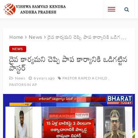
Home
News
దైవ కార్యమని చెప్పి పాప కార్యానికి ఒడిగట్టిన పాస్టర్
NEWS
దైవ కార్యమని చెప్పి పాప కార్యానికి ఒడిగట్టిన
పాస్టర్
News
6 years ago
PASTOR RAPED A CHILD
PASTORS IN AP