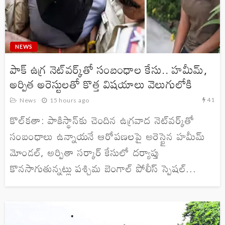
NEWS
పాక్ ఉగ్ర నెట్‌వర్క్‌తో సంబంధాల కేసు.. హమీమ్,
అర్పిత అరెస్టులతో కొత్త విషయాలు వెలుగులోకి
41
News
15 hours ago
కొల్‌కతా: పాకిస్థాన్‌కు చెందిన ఉగ్రవాద నెట్‌వర్క్‌తో
సంబంధాలు ఉన్నాయనే ఆరోపణలపై అరెస్టైన హమీమ్
మోండల్, అర్పితా సర్కార్ కేసులో దర్యాప్తు
కొనసాగుతున్నట్లు పశ్చిమ బెంగాల్ పోలీస్ స్పెషల్...