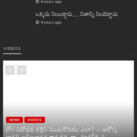
6 years ago
ఒక్కడు నిలబడ్డాడు… నిజాన్ని నిలబెట్టాడు
4 years ago
VIDEOS
NEWS
VIDEOS
రోగ నిరోధక శక్తిని పెంచుకోవడం ఎలా? – ఆరోగ్య
భారతి అఖిలభారత కార్యదర్శి డా. మురళీకృష్ణ