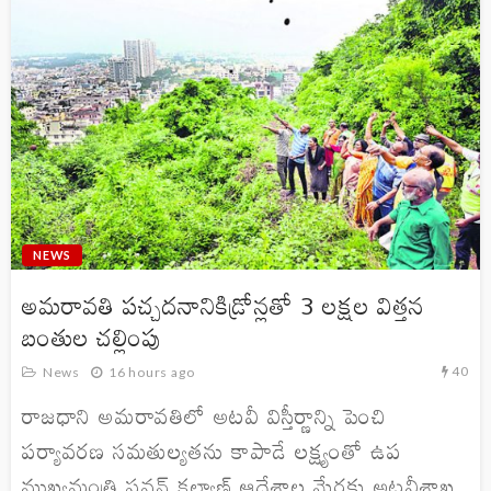
NEWS
అమరావతి పచ్చదనానికిడ్రోన్లతో 3 లక్షల విత్తన
బంతుల చల్లింపు
40
News
16 hours ago
రాజధాని అమరావతిలో అటవీ విస్తీర్ణాన్ని పెంచి
పర్యావరణ సమతుల్యతను కాపాడే లక్ష్యంతో ఉప
ముఖ్యమంత్రి పవన్ కల్యాణ్ ఆదేశాల మేరకు అటవీశాఖ