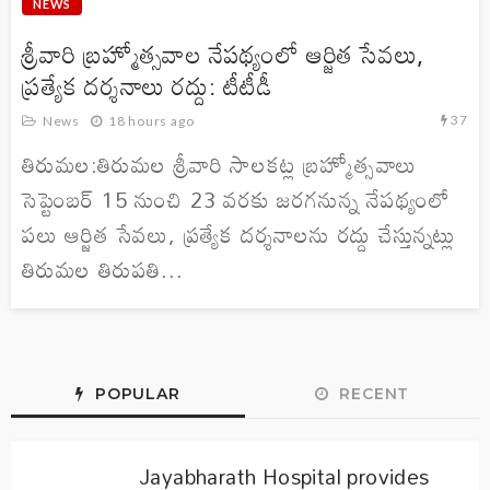
NEWS
శ్రీవారి బ్రహ్మోత్సవాల నేపథ్యంలో ఆర్జిత సేవలు,
ప్రత్యేక దర్శనాలు రద్దు: టీటీడీ
37
News
18 hours ago
తిరుమల:తిరుమల శ్రీవారి సాలకట్ల బ్రహ్మోత్సవాలు
సెప్టెంబర్‌ 15 నుంచి 23 వరకు జరగనున్న నేపథ్యంలో
పలు ఆర్జిత సేవలు, ప్రత్యేక దర్శనాలను రద్దు చేస్తున్నట్లు
తిరుమల తిరుపతి...
POPULAR
RECENT
Jayabharath Hospital provides