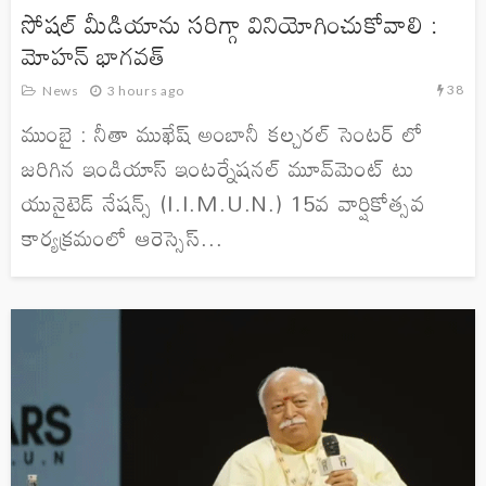
సోషల్ మీడియాను సరిగ్గా వినియోగించుకోవాలి :
మోహన్ భాగవత్
38
News
3 hours ago
ముంబై : నీతా ముఖేష్ అంబానీ కల్చరల్ సెంటర్ లో
జరిగిన ఇండియాస్ ఇంటర్నేషనల్ మూవ్‌మెంట్ టు
యునైటెడ్ నేషన్స్ (I.I.M.U.N.) 15వ వార్షికోత్సవ
కార్యక్రమంలో ఆరెస్సెస్...