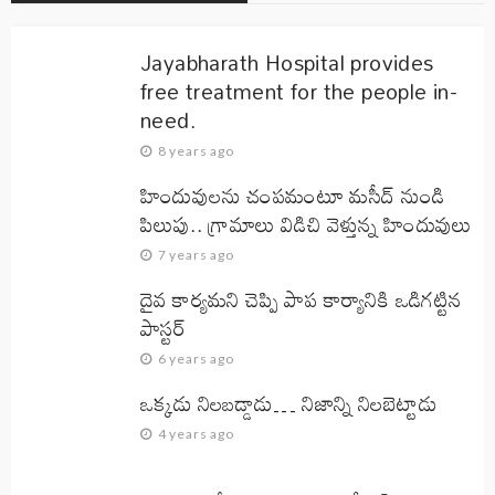
Jayabharath Hospital provides
free treatment for the people in-
need.
8 years ago
హిందువులను చంపమంటూ మసీద్ నుండి
పిలుపు.. గ్రామాలు విడిచి వెళ్తున్న హిందువులు
7 years ago
దైవ కార్యమని చెప్పి పాప కార్యానికి ఒడిగట్టిన
పాస్టర్
6 years ago
ఒక్కడు నిలబడ్డాడు… నిజాన్ని నిలబెట్టాడు
4 years ago