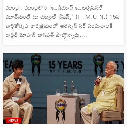
ముంబై : ముంబైలోని 'ఇండియాస్ ఇంటర్నేషనల్
మూవ్‌మెంట్ టు యునైట్ నేషన్స్' (I.I.M.U.N.) 15వ
వార్షికోత్సవ కార్యక్రమంలో ఆరెస్సెస్ సర్ సంఘచాలక్
డాక్టర్ మోహన్ భాగవత్ పాల్గొన్నారు....
NEWS