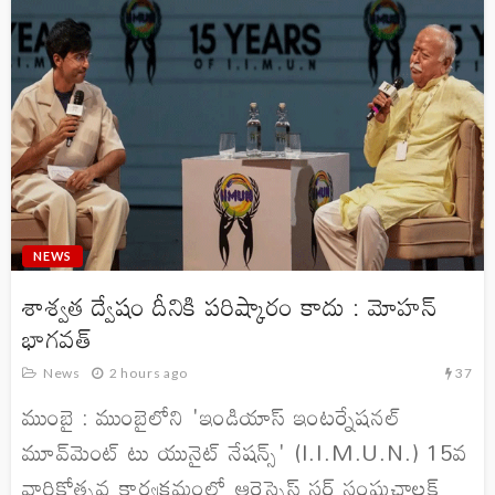
NEWS
శాశ్వత ద్వేషం దీనికి పరిష్కారం కాదు : మోహన్
భాగవత్
37
News
2 hours ago
ముంబై : ముంబైలోని 'ఇండియాస్ ఇంటర్నేషనల్
మూవ్‌మెంట్ టు యునైట్ నేషన్స్' (I.I.M.U.N.) 15వ
వార్షికోత్సవ కార్యక్రమంలో ఆరెస్సెస్ సర్ సంఘచాలక్