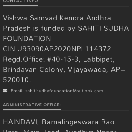
CONTACT INFO
Vishwa Samvad Kendra Andhra
Pradesh is funded by SAHITI SUDHA
FOUNDATION
CIN:U93090AP2020NPL114372
Regd.Office: #40-15-3, Labbipet,
Brindavan Colony, Vijayawada, AP–
520010.
Email:
sahitisudhafoundation@outlook.com
ADMINISTRATIVE OFFICE:
HAINDAVI, Ramalingeswara Rao
Peta, Main Road, Ayodhya Nagar,