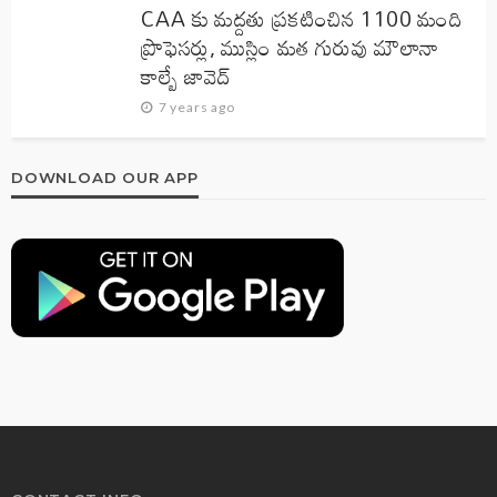
CAA కు మద్దతు ప్రకటించిన 1100 మంది
ప్రొఫెసర్లు, ముస్లిం మత గురువు మౌలానా
కాల్బే జావెద్‌
7 years ago
DOWNLOAD OUR APP