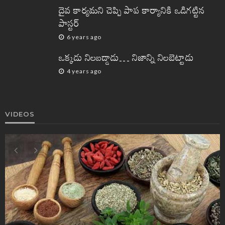
దైవ కార్యమని చెప్పి పాప కార్యానికి ఒడిగట్టిన
పాస్టర్
6 years ago
ఒక్కడు నిలబడ్డాడు… నిజాన్ని నిలబెట్టాడు
4 years ago
VIDEOS