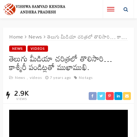
Home
News
తెలుగు మీడియా చరిత్రలో తొలిసారి… కాశ్మీరీ పండిట్లతో ముఖాముఖి.
NEWS
VIDEOS
తెలుగు మీడియా చరిత్రలో తొలిసారి…
కాశ్మీరీ పండిట్లతో ముఖాముఖి.
News
videos
7 years ago
No tags
2.9K
VIEWS