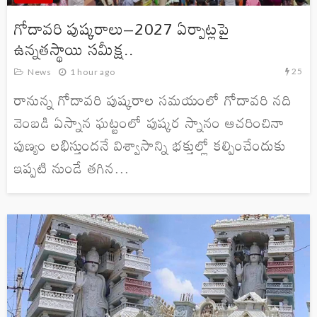
గోదావరి పుష్కరాలు–2027 ఏర్పాట్లపై
ఉన్నతస్థాయి సమీక్ష..
25
News
1 hour ago
రానున్న గోదావరి పుష్కరాల సమయంలో గోదావరి నది
వెంబడి ఏస్నాన ఘట్టంలో పుష్కర స్నానం ఆచరించినా
పుణ్యం లభిస్తుందనే విశ్వాసాన్ని భక్తుల్లో కల్పించేందుకు
ఇప్పటి నుండే తగిన...