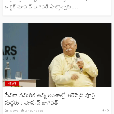
డాక్టర్ మోహన్ భాగవత్ పాల్గొన్నారు....
NEWS
సేవికా సమితికి అన్ని అంశాల్లో ఆరెస్సెస్ పూర్తి
మద్దతు : మోహన్ భాగవత్
40
News
3 hours ago