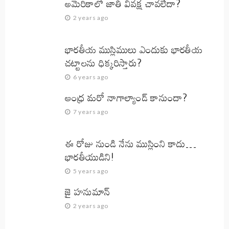
అమెరికాలో జాతి వివక్ష చావలేదా?
2 years ago
భారతీయ ముస్లిములు ఎందుకు భారతీయ
చట్టాలను ధిక్కరిస్తారు?
6 years ago
ఆంధ్ర మరో నాగాల్యాండ్ కానుందా?
7 years ago
ఈ రోజు నుండి నేను ముస్లింని కాదు…
భారతీయుడిని!
5 years ago
జై హనుమాన్‌
2 years ago