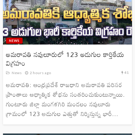
NEWS
అమరావతి నవులూరులో 123 అడుగుల కార్తికేయ
విగ్రహం
41
News
2 hours ago
అమరావతి: ఆంధ్రప్రదేశ్ రాజధాని అమరావతి పరిసర
ప్రాంతాలు ఆధ్యాత్మిక శోభను సంతరించుకుంటున్నాయి.
గుంటూరు జిల్లా మంగళగిరి మండలం నవులూరు
గ్రామంలో 123 అడుగుల ఎత్తుతో నిర్మిస్తున్న భారీ...