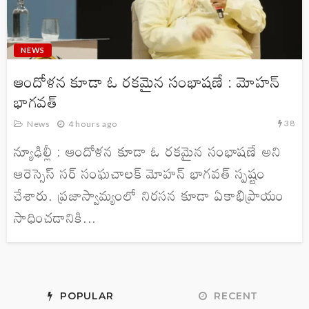
NEWS
ఆందోళన కూడా ఓ రకమైన సంభాషణే : మోహన్
భాగవత్
38
News
4 hours ago
న్యూఢిల్లీ : ఆందోళన కూడా ఓ రకమైన సంభాషణే అని
ఆరెస్సెస్ సర్ సంఘచాలక్ మోహన్ భాగవత్ స్పష్టం
చేశారు. ప్రజాస్వామ్యంలో నిరసన కూడా ఏకాభిప్రాయం
సాధించడానికి...
POPULAR
RECENT