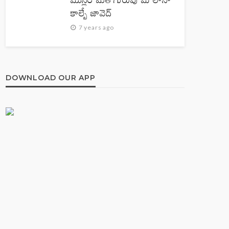
కాల్బే జావెద్‌
7 years ago
DOWNLOAD OUR APP