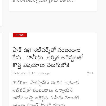
NEWS
పాక్ ఉగ్ర నెట్‌వర్క్‌తో సంబంధాల
కేసు.. హమీమ్, అర్పిత అరెస్టులతో
కొత్త విషయాలు వెలుగులోకి
41
News
17 hours ago
కొల్‌కతా: పాకిస్థాన్‌కు చెందిన ఉగ్రవాద
నెట్‌వర్క్‌తో సంబంధాలు ఉన్నాయనే
ఆరోపణలపై అరెస్టైన హమీమ్ మోండల్,
అర్పితా సర్కార్ కేసులో దర్యాప్తు