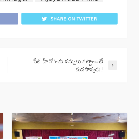
SHARE ON TWITTER
‘రీల్‌ హీరో’లకు పన్నులు కట్టాలంటే
మనసొప్పదు!