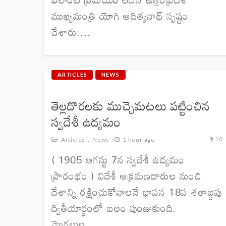
ముఖ్యమంత్రి యోగి ఆదిత్యనాథ్ స్పష్టం
చేశారు....
ARTICLES
NEWS
తెల్లదొరలకు ముచ్చెమటలు పట్టించిన
స్వదేశీ ఉద్యమం
10
Articles
News
1 hour ago
( 1905 ఆగస్టు 7న స్వదేశీ ఉద్యమం
ప్రారంభం ) విదేశీ ఆక్రమణదారుల నుంచి
దేశాన్ని రక్షించుకోవాలనే భావన 18వ శతాబ్దపు
ద్వితీయార్థంలో బలం పుంజుకుంది.
మొగలుల...