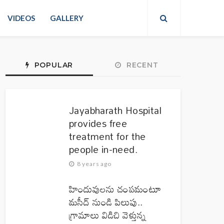
VIDEOS
GALLERY
POPULAR
RECENT
Jayabharath Hospital
provides free
treatment for the
people in-need.
8 years ago
హిందువులను చంపమంటూ
మసీద్ నుండి పిలుపు..
గ్రామాలు విడిచి వెళ్తున్న