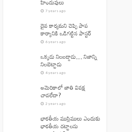
హిందువులు
7 years ago
దైవ కార్యమని చెప్పి పాప
కార్యానికి ఒడిగట్టిన పాస్టర్
6 years ago
ఒక్కడు నిలబడ్డాడు… నిజాన్ని
నిలబెట్టాడు
4 years ago
అమెరికాలో జాతి వివక్ష
చావలేదా?
2 years ago
భారతీయ ముస్లిములు ఎందుకు
భారతీయ చట్టాలను