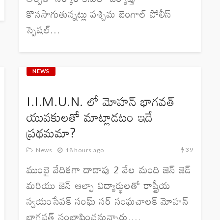
కొనసాగుతున్నట్లు పశ్చిమ బెంగాల్ పోలీస్
స్పెషల్...
NEWS
I.I.M.U.N. లో మోహన్ భాగవత్
యువకులతో మాట్లాడటం ఇదే
ప్రథమమా?
39
News
18 hours ago
ముంబై వేదికగా దాదాపు 2 వేల మంది జెన్ జెడ్
మరియు జెన్ ఆల్ఫా విద్యార్థులతో రాష్ట్రీయ
స్వయంసేవక్ సంఘ్ సర్ సంఘచాలక్ మోహన్
భాగవత్ సంభాషించనున్నారు....