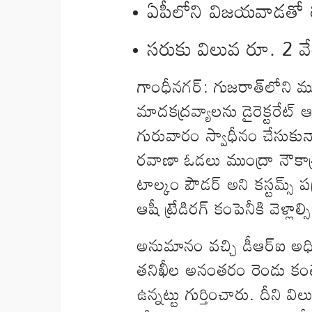
ఏపీలోని విజయవాడతో
సరుకు విలువ రూ. 2 వేల
గాంధీనగర్‌: గుజరాత్‌లోని మ
మాదకద్రవ్యాలను డైరెక్టరేట్‌ 
గురువారం స్వాధీనం చేసుకున్న
రవాణా ఓడలు ముంద్రా నౌకాశ
టాల్కం పౌడర్‌ అని కస్టమ్స్‌ 
ఆషీ ట్రేడిరగ్‌ కంపెనీకి వెళ్ల
అనుమానం వచ్చి డీఆర్‌ఐ అధి
తనిఖీల అనంతరం రెండు కంటె
ఉన్నట్టు గుర్తించారు. దీని 