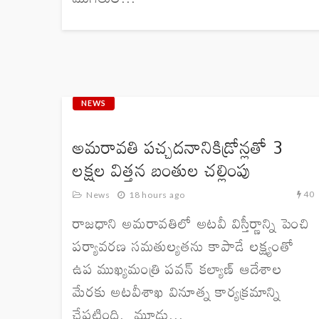
NEWS
అమరావతి పచ్చదనానికిడ్రోన్లతో 3
లక్షల విత్తన బంతుల చల్లింపు
40
News
18 hours ago
రాజధాని అమరావతిలో అటవీ విస్తీర్ణాన్ని పెంచి
పర్యావరణ సమతుల్యతను కాపాడే లక్ష్యంతో
ఉప ముఖ్యమంత్రి పవన్ కల్యాణ్ ఆదేశాల
మేరకు అటవీశాఖ వినూత్న కార్యక్రమాన్ని
చేపట్టింది. మూడు...