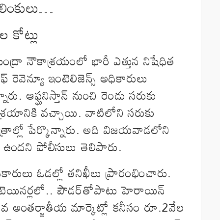
 లింకులు…
 కోట్లు
ుంద్రా నౌకాశ్రయంలో భారీ ఎత్తున నిషేధిత
ఆఫ్‌ రెవెన్యూ ఇంటెలిజెన్స్‌ అధికారులు
ారు. ఆఫ్ఘనిస్తాన్‌ నుంచి రెండు సరుకు
్రయానికి వచ్చాయి. వాటిలోని సరుకు
పత్రాల్లో పేర్కొన్నారు. అది విజయవాడలోని
ాల్సి ఉందని పోలీసులు తెలిపారు.
కారులు ఓడల్లో తనిఖీలు ప్రారంభించారు.
యినర్లలో.. పౌడర్‌తోపాటు హెరాయిన్‌
విలువ అంతర్జాతీయ మార్కెట్లో కనీసం రూ.2వేల