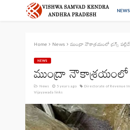
NEWS
Home
News
ముంద్రా నౌకాశ్రయంలో డ్రగ్స్‌ పట్టి
NEWS
ముంద్రా నౌకాశ్రయంలో డ్ర
News
5 years ago
Directorate of Revenue Int
Vijayawada links