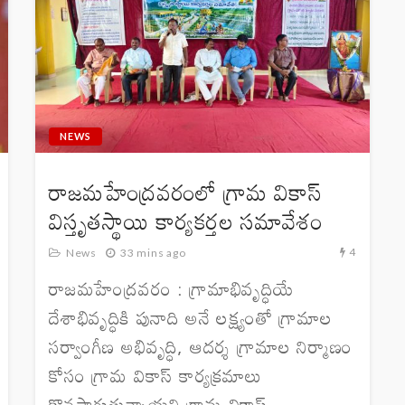
NEWS
రాజమహేంద్రవరంలో గ్రామ వికాస్
విస్తృతస్థాయి కార్యకర్తల సమావేశం
4
News
33 mins ago
రాజమహేంద్రవరం : గ్రామాభివృద్ధియే
దేశాభివృద్ధికి పునాది అనే లక్ష్యంతో గ్రామాల
సర్వాంగీణ అభివృద్ధి, ఆదర్శ గ్రామాల నిర్మాణం
కోసం గ్రామ వికాస్ కార్యక్రమాలు
కొనసాగుతున్నాయని గ్రామ వికాస్...