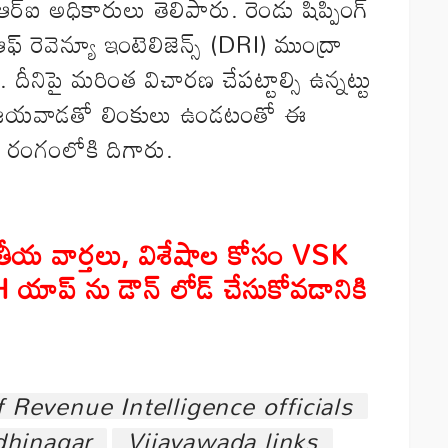
ర్‌ఐ అధికారులు తెలిపారు. రెండు షిప్పింగ్‌
 ఆఫ్‌ రెవెన్యూ ఇంటెలిజెన్స్‌ (DRI) ముంద్రా
 దీనిపై మరింత విచారణ చేపట్టాల్సి ఉన్నట్టు
. విజయవాడతో లింకులు ఉండటంతో ఈ
 రంగంలోకి దిగారు.
తీయ వార్తలు
,
విశేషాల కోసం
VSK
H
యాప్ ను డౌన్ లోడ్ చేసుకోవడానికి
f Revenue Intelligence officials
hinagar
Vijayawada links