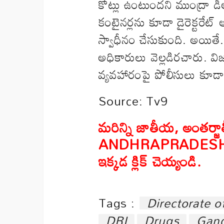
కోట్లు ఉంటుందని ముంద్రా డీఆ
కంటైనర్లను కూడా డైరెక్టరేట్‌
స్వాధీనం చేసుకుంది. అయితే..
అధికారులు వెల్లడిరచారు
వ్యవహారంపై పోలీసులు కూడా
Source: Tv9
మరిన్ని జాతీయ
,
అంతర్జా
ANDHRAPRADES
ఇక్కడ క్లిక్ చెయ్యండి
.
Tags :
Directorate o
DRI
Drugs
Gand