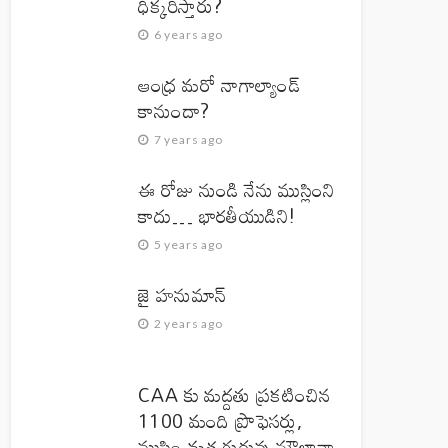
ధిక్కరిస్తారు?
6 years ago
ఆంధ్ర మరో నాగాల్యాండ్
కానుందా?
7 years ago
ఈ రోజు నుండి నేను ముస్లింని
కాదు… భారతీయుడిని!
5 years ago
జై హనుమాన్‌
2 years ago
CAA కు మద్దతు ప్రకటించిన
1100 మంది ప్రొఫెసర్లు,
ముస్లిం మత గురువు మౌలానా