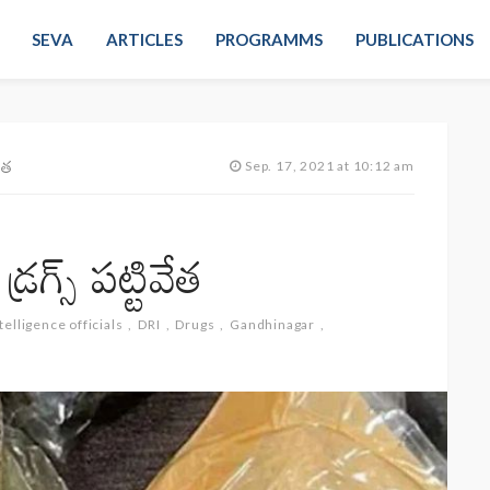
SEVA
ARTICLES
PROGRAMMS
PUBLICATIONS
వేత
Sep. 17, 2021 at 10:12 am
గ్స్‌ పట్టివేత
elligence officials
DRI
Drugs
Gandhinagar