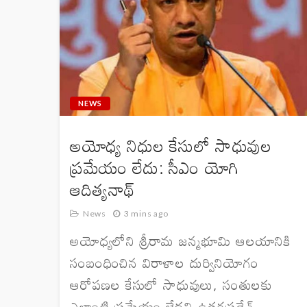
NEWS
అయోధ్య నిధుల కేసులో సాధువుల
ప్రమేయం లేదు: సీఎం యోగి
ఆదిత్యనాథ్
News
3 mins ago
అయోధ్యలోని శ్రీరామ జన్మభూమి ఆలయానికి
సంబంధించిన విరాళాల దుర్వినియోగం
ఆరోపణల కేసులో సాధువులు, సంతులకు
ఎలాంటి ప్రమేయం లేదని ఉత్తరప్రదేశ్