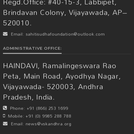
Regd.Office: #40-15-3, Labbipet,
Brindavan Colony, Vijayawada, AP–
520010.
Email:
sahitisudhafoundation@outlook.com
ADMINISTRATIVE OFFICE:
HAINDAVI, Ramalingeswara Rao
Peta, Main Road, Ayodhya Nagar,
Vijayawada- 520003, Andhra
Pradesh, India.
Phone:
+91 (866) 253 1699
Mobile:
+91 (0) 9985 288 788
Email:
news@vskandhra.org