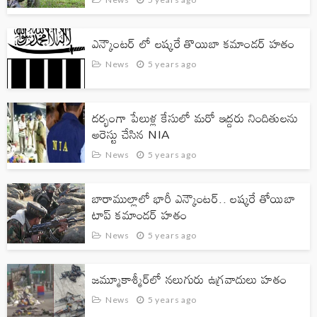
ఎన్కౌంటర్ లో లష్కరే తొయిబా కమాండర్ హతం
News
5 years ago
దర్భంగా పేలుళ్ల కేసులో మరో ఇద్దరు నిందితులను
అరెస్టు చేసిన NIA
News
5 years ago
బారాముల్లాలో భారీ ఎన్కౌంటర్.. లష్కరే తోయిబా
టాప్ కమాండర్ హతం
News
5 years ago
జ‌మ్మూకాశ్మీర్‌లో న‌లుగురు ఉగ్ర‌వాదులు హ‌తం
News
5 years ago