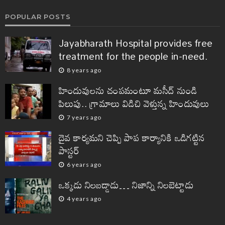
POPULAR POSTS
Jayabharath Hospital provides free
treatment for the people in-need.
8 years ago
హిందువులను చంపమంటూ మసీద్ నుండి
పిలుపు.. గ్రామాలు విడిచి వెళ్తున్న హిందువులు
7 years ago
దైవ కార్యమని చెప్పి పాప కార్యానికి ఒడిగట్టిన
పాస్టర్
6 years ago
ఒక్కడు నిలబడ్డాడు… నిజాన్ని నిలబెట్టాడు
4 years ago