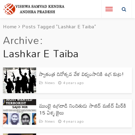
Home
Posts Tagged "Lashkar E Taiba"
Archive
Lashkar E Taiba
స్వాతంత్ర దినోత్సవ వేళ విధ్వంసానికి ఉగ్ర కుట్ర‌!
News
4 years ago
ముంబై ఉగ్రదాడి నిందితుడు సాజిద్ మజీద్ మీర్‌కి
15 ఏళ్ళ జైలు
News
4 years ago