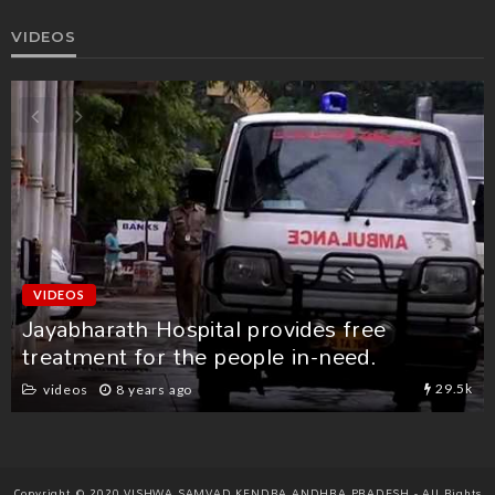
VIDEOS
NEWS
VIDEOS
రోగ నిరోధక శక్తిని పెంచుకోవడం ఎలా? – ఆరోగ్య
భారతి అఖిలభారత కార్యదర్శి డా. మురళీకృష్ణ
7.6k
News
videos
6 years ago
Copyright © 2020 VISHWA SAMVAD KENDRA ANDHRA PRADESH - All Rights