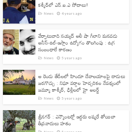
క‌శ్మీర్‌లో ఎన్‌.ఐ.ఎ సోదాలు!
News
4 years ago
వేర్పాటువాది సయ్యద్ అలీ షా గీలాని మనవడు
అనీస్-ఉల్-ఇస్లాం ఉద్యోగం తొలగింపు : ఉగ్ర
సంబంధాలే కారణం
News
5 years ago
ఆ రెండు తేదీలలో హిందూ దేవాలయాలపై దాడులు
జరగొచ్చు : నిఘా వర్గాల హెచ్చరికల నేపథ్యంలో
జమ్మూ కాశ్మీర్, ఢిల్లీలలో హై అలర్ట్
News
5 years ago
శ్రీనగర్ : ఎన్కౌంటర్లో ఇద్దరు లష్కరే తోయిబా
తీవ్రవాదులు హతం
News
5 years ago