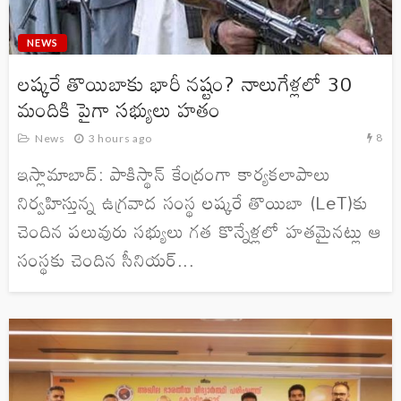
NEWS
లష్కరే తొయిబాకు భారీ నష్టం? నాలుగేళ్లలో 30
మందికి పైగా సభ్యులు హతం
8
News
3 hours ago
ఇస్లామాబాద్: పాకిస్థాన్ కేంద్రంగా కార్యకలాపాలు
నిర్వహిస్తున్న ఉగ్రవాద సంస్థ లష్కరే తొయిబా (LeT)కు
చెందిన పలువురు సభ్యులు గత కొన్నేళ్లలో హతమైనట్లు ఆ
సంస్థకు చెందిన సీనియర్...