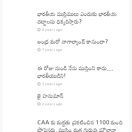
భారతీయ ముస్లిములు ఎందుకు భారతీయ
చట్టాలను ధిక్కరిస్తారు?
6 years ago
ఆంధ్ర మరో నాగాల్యాండ్ కానుందా?
7 years ago
ఈ రోజు నుండి నేను ముస్లింని కాదు…
భారతీయుడిని!
5 years ago
జై హనుమాన్‌
2 years ago
CAA కు మద్దతు ప్రకటించిన 1100 మంది
ప్రొఫెసర్లు, ముస్లిం మత గురువు మౌలానా