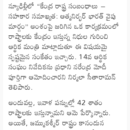
న్యూఢిల్లీలో “కేంద్ర రాష్ట్ర సంబంధాలు –
సహకార సమాఖ్యత: ఆత్మనిర్భర్ భారత్ వైపు
మార్గం” అంశంపై జరిగిన ఒక కార్యక్రమంలో
రాష్ట్రాలకు కేంద్రం ఇస్తున్న నిధుల గురించి
ఆర్థిక మంత్రి మాట్లాడుతూ ఈ విషయమై
స్పష్టమైన సంకేతం ఇచ్చారు. 14వ ఆర్థిక
సంఘం నివేదికను ప్రధాని నరేంద్ర మోదీ
పూర్తిగా ఆమోదించారని నిర్మలా సీతారామన్‌
తెలిపారు.
అందువల్ల, ఇవాళ పన్నుల్లో 42 శాతం
రాష్ట్రాలకు ఇస్తున్నామని ఆమె పేర్కొన్నారు.
అయితే, జమ్ముకశ్మీర్‌ రాష్ట్రం కానందున