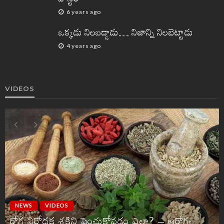
6 years ago
ఒక్కడు నిలబడ్డాడు… నిజాన్ని నిలబెట్టాడు
4 years ago
VIDEOS
NEWS
VIDEOS
రోగ నిరోధక శక్తిని పెంచుకోవడం ఎలా? – ఆరోగ్య