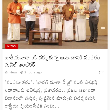
NEWS
జాతీయవాదానికి దక్కుతున్న ఆమోదానికి సంకేతం :
సునీల్ అంబేకర్
11
News
3 hours ago
"వందేమాతరం", "భారత్ మాతా కీ జై" వంటి దేశభక్తి
నినాదాలకు లభిస్తున్న ప్రజాదరణ.. ప్రజల ఆలోచనా
విధానంలో వస్తున్న స్పష్టమైన మార్పుకు నిదర్శనమని
రాష్ట్రీయ స్వయంసేవక్ సంఘ్...