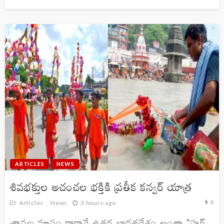
ARTICLES
NEWS
శివభక్తుల అచంచల భక్తికి ప్రతీక కన్వర్ యాత్ర
9
Articles
News
3 hours ago
శ్రావణ మాసం రాగానే ఉత్తర భారతదేశం అంతా "హర్