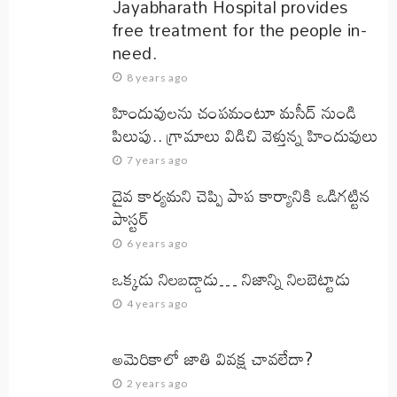
Jayabharath Hospital provides
free treatment for the people in-
need.
8 years ago
హిందువులను చంపమంటూ మసీద్ నుండి
పిలుపు.. గ్రామాలు విడిచి వెళ్తున్న హిందువులు
7 years ago
దైవ కార్యమని చెప్పి పాప కార్యానికి ఒడిగట్టిన
పాస్టర్
6 years ago
ఒక్కడు నిలబడ్డాడు… నిజాన్ని నిలబెట్టాడు
4 years ago
అమెరికాలో జాతి వివక్ష చావలేదా?
2 years ago