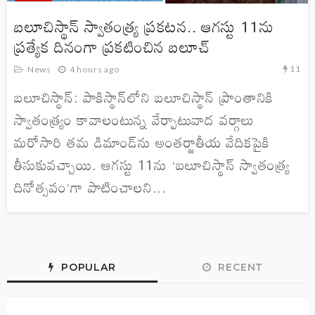
బలూచిస్థాన్ స్వాతంత్ర్య ప్రకటన.. ఆగస్టు 11ను
ప్రత్యేక దినంగా ప్రకటించిన బలూచ్
11
News
4 hours ago
బలూచిస్థాన్: పాకిస్థాన్‌లోని బలూచిస్థాన్ ప్రాంతానికి
స్వాతంత్ర్యం కావాలంటున్న వేర్పాటువాద వర్గాలు
మరోసారి తమ డిమాండ్‌ను అంతర్జాతీయ వేదికపైకి
తీసుకువచ్చాయి. ఆగస్టు 11ను ‘బలూచిస్థాన్ స్వాతంత్ర్య
దినోత్సవం’గా పాటించాలని...
POPULAR
RECENT