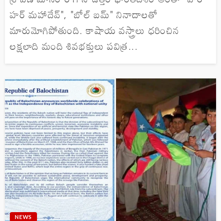
హర్ మహాదేవ్", "బోల్ బమ్" నినాదాలతో
మారుమోగిపోతుంది. కాషాయ వస్త్రాలు ధరించిన
లక్షలాది మంది శివభక్తులు పవిత్ర...
NEWS