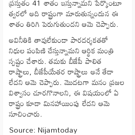
ప్రస్తుతం 41 శాతం ఇస్తున్నామని పేర్కొంటూ
త్వరలో అది రాష్ట్రంగా మారుతున్నందున ఈ
శాతం తిరిగి పెరుగుతుందని ఆమె చెప్పారు.
అవినీతికి తావులేకుండా పారదర్శకతతో
నిధుల పంపిణి చేస్తున్నామని ఆర్థిక మంత్రి
స్పష్టం చేశారు. తమకు బీజేపీ పాలిత
రాష్ట్రాలు, బీజేపీయేతర రాష్ట్రాలు అనే తేడా
లేదని ఆమె చెప్పారు. మొదటగా మనం ప్రజల
విశ్వాసం చూరగొనాలని, ఈ విషయంలో ఏ
రాష్ట్రం కూడా మినహాయింపు లేదని ఆమె
సూచించారు.
Source: Nijamtoday