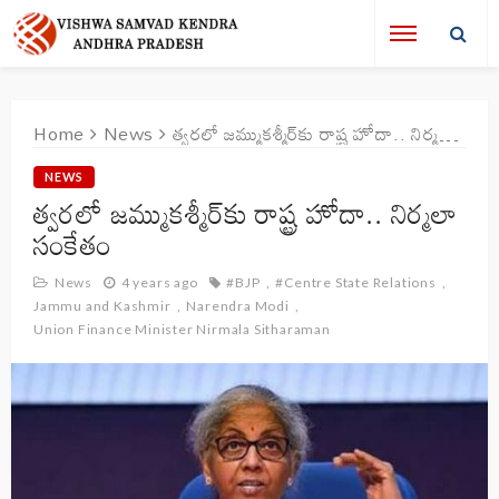
Home
News
త్వరలో జమ్ముకశ్మీర్‌కు రాష్ట్ర హోదా‌.. నిర్మలా సంకేతం
NEWS
త్వరలో జమ్ముకశ్మీర్‌కు రాష్ట్ర హోదా‌.. నిర్మలా
సంకేతం
News
4 years ago
#BJP
#Centre State Relations
Jammu and Kashmir
Narendra Modi
Union Finance Minister Nirmala Sitharaman