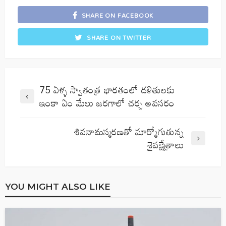
SHARE ON FACEBOOK
SHARE ON TWITTER
75 ఏళ్ళ స్వాతంత్ర భారతంలో దళితులకు
ఇంకా ఏం మేలు జరగాలో చర్చ అవసరం
శివనామస్మరణతో మార్మోగుతున్న
శైవక్షేత్రాలు
YOU MIGHT ALSO LIKE