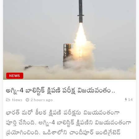
NEWS
అగ్ని-4 బాలిస్టిక్ క్షిపణి పరీక్ష విజయవంతం..
14
News
2 hours ago
భారత్ మరో కీలక క్షిపణి పరీక్షను విజయవంతంగా
పూర్తి చేసింది. అగ్ని-4 బాలిస్టిక్ క్షిపణిని విజయవంతంగా
ప్రయోగించింది. ఒడిశాలోని చాందీపూర్ ఇంటిగ్రేటెడ్