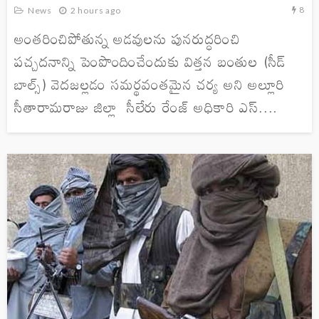
8
News
2 hours ago
అంతరించిపోతున్న అడవులను పునరుద్ధరించి
పచ్చదనాన్ని పెంపొందించేందుకు విత్తన బంతుల (సీడ్
బాల్స్) వెదజల్లడం సమర్థవంతమైన చర్య అని అల్లూరి
సీతారామరాజు జిల్లా సీలేరు రేంజ్ అధికారి ఎస్....