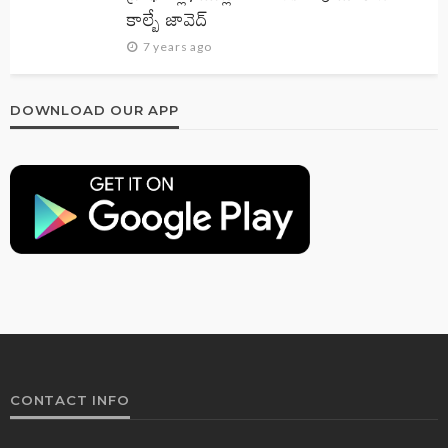
కాల్బే జావెద్‌
7 years ago
DOWNLOAD OUR APP
CONTACT INFO