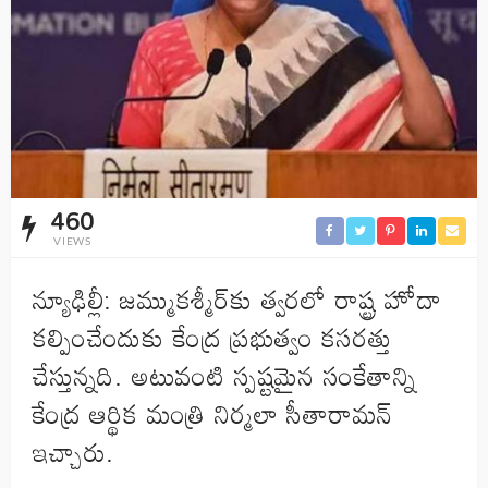
460
VIEWS
న్యూఢిల్లీ: జమ్ముకశ్మీర్‌కు త్వరలో రాష్ట్ర హోదా
కల్పించేందుకు కేంద్ర ప్రభుత్వం కసరత్తు
చేస్తున్నది. అటువంటి స్పష్టమైన సంకేతాన్ని
కేంద్ర ఆర్థిక మంత్రి నిర్మలా సీతారామన్
ఇచ్చారు.