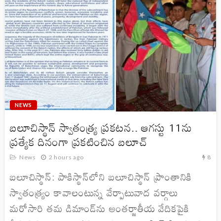
NEWS
బలూచిస్థాన్ స్వాతంత్ర్య ప్రకటన.. ఆగస్టు 11ను
ప్రత్యేక దినంగా ప్రకటించిన బలూచ్
8
News
2 hours ago
బలూచిస్థాన్: పాకిస్థాన్‌లోని బలూచిస్థాన్ ప్రాంతానికి
స్వాతంత్ర్యం కావాలంటున్న వేర్పాటువాద వర్గాలు
మరోసారి తమ డిమాండ్‌ను అంతర్జాతీయ వేదికపైకి