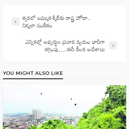
త్వరలో జమ్ముకశ్మీర్‌కు రాష్ట్ర హోదా‌..
నిర్మలా సంకేతం
ఎన్నికల్లో అభ్యర్థుల ప్రచార వ్యయం భారీగా
తగ్గింపు….ఈసీ కీలక ఆదేశాలు
YOU MIGHT ALSO LIKE