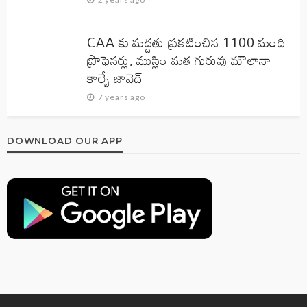
CAA కు మద్దతు ప్రకటించిన 1100 మంది
ప్రొఫెసర్లు, ముస్లిం మత గురువు మౌలానా
కాల్బే జావెద్‌
7 years ago
DOWNLOAD OUR APP