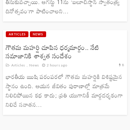
తీసుకువచ్చాయి. ఆగస్టు 11ను ‘బలూచిస్థాన్ స్వాతంత్ర్య
దినోత్సవం’గా పాటించాలని...
ARTICLES
NEWS
గౌతమ మహర్షి చూపిన ధర్మమార్గం.. నేటి
సమాజానికి శాశ్వత సందేశం
8
Articles
News
2 hours ago
భారతీయ ఋషి పరంపరలో గౌతమ మహర్షికి విశిష్టమైన
స్థానం ఉంది. ఆయన జీవితం పురాణాల్లో మాత్రమే
నిలిచిపోయిన కథ కాదు; ప్రతి యుగానికీ మార్గదర్శకంగా
నిలిచే సనాతన...