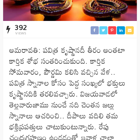
392
VIEWS
అమరావతి: పవిత్ర కృష్ణానదీ తీరం అంతటా
కార్తిక శోభ సంతరించుకుంది. కార్తిక
సోమవారం, పౌర్ణమి కలిసి వచ్చిన వేళ..
పవిత్ర స్నానాల కోసం పెద్ద సంఖ్యలో భక్తులు
కృష్ణానదికి తరలివచ్చారు. విజయవాడలో
తెల్లవారుజాము నుంచే నది చెంతన జల్లు
స్నానాలు ఆచరించి.. దీపాలు వదిలి తమ
భక్తిప్రపత్తులు చాటుకుంటున్నారు. రేపు
చంద్రగ్రహణం ఉండడంతో ఇవాళ చాలా