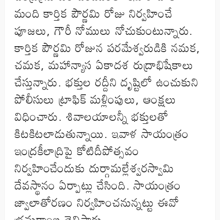
మంది కార్తిక పౌర్ణమి రోజు నిర్వహించే
పూజలు, గౌరీ నోములు నోచుకుంటున్నారు.
కార్తిక పౌర్ణమి రోజున పరమేశ్వరుడికి నమక,
చమక, మహాన్యాస ఏకాదశ రుద్రాభిషేకాలు
చేస్తున్నారు. భక్తుల రద్దీని దృష్టిలో ఉంచుకుని
పోలీసులు ట్రాఫిక్‌ మళ్లింపులు, ఆంక్షలు
విధించారు. శివాలయాలన్నీ భక్తులతో
కిటకిటలాడుతున్నాయి. ఇవాళ సాయంత్రం
ఇంద్రకీలాద్రిపై కోటిదీపోత్సవం
నిర్వహించేందుకు దుర్గామల్లేశ్వరస్వామి
దేవస్థానం ఏర్పాట్లు చేసింది. సాయంత్రం
జ్వాలాతోరణం నిర్వహించనున్నట్టు ఈవో
భ్రమరాంబ తెలిపారు.