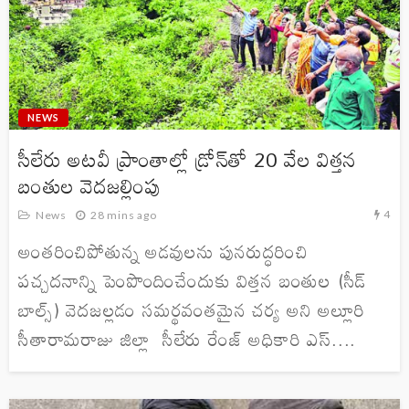
NEWS
సీలేరు అటవీ ప్రాంతాల్లో డ్రోన్‌తో 20 వేల విత్తన
బంతుల వెదజల్లింపు
4
News
28 mins ago
అంతరించిపోతున్న అడవులను పునరుద్ధరించి
పచ్చదనాన్ని పెంపొందించేందుకు విత్తన బంతుల (సీడ్
బాల్స్) వెదజల్లడం సమర్థవంతమైన చర్య అని అల్లూరి
సీతారామరాజు జిల్లా సీలేరు రేంజ్ అధికారి ఎస్....