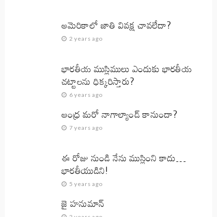
అమెరికాలో జాతి వివక్ష చావలేదా?
2 years ago
భారతీయ ముస్లిములు ఎందుకు భారతీయ
చట్టాలను ధిక్కరిస్తారు?
6 years ago
ఆంధ్ర మరో నాగాల్యాండ్ కానుందా?
7 years ago
ఈ రోజు నుండి నేను ముస్లింని కాదు…
భారతీయుడిని!
5 years ago
జై హనుమాన్‌
2 years ago