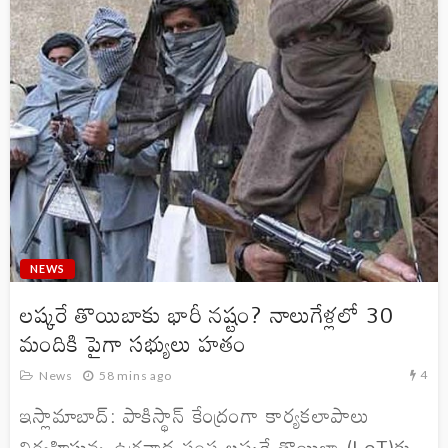
NEWS
లష్కరే తొయిబాకు భారీ నష్టం? నాలుగేళ్లలో 30
మందికి పైగా సభ్యులు హతం
4
News
58 mins ago
ఇస్లామాబాద్: పాకిస్థాన్ కేంద్రంగా కార్యకలాపాలు
నిర్వహిస్తున్న ఉగ్రవాద సంస్థ లష్కరే తొయిబా (LeT)కు