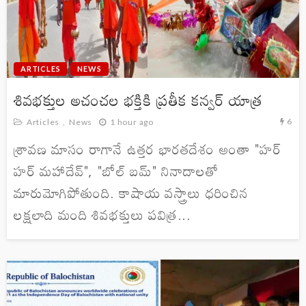
ARTICLES
NEWS
శివభక్తుల అచంచల భక్తికి ప్రతీక కన్వర్ యాత్ర
6
Articles
News
1 hour ago
శ్రావణ మాసం రాగానే ఉత్తర భారతదేశం అంతా "హర్
హర్ మహాదేవ్", "బోల్ బమ్" నినాదాలతో
మారుమోగిపోతుంది. కాషాయ వస్త్రాలు ధరించిన
లక్షలాది మంది శివభక్తులు పవిత్ర...