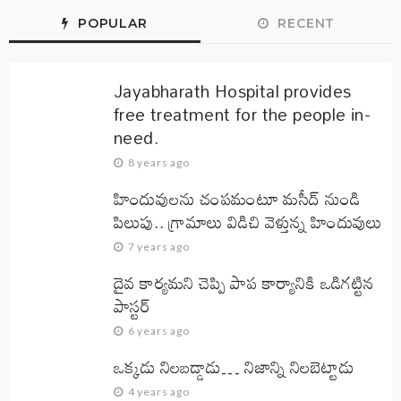
POPULAR
RECENT
Jayabharath Hospital provides
free treatment for the people in-
need.
8 years ago
హిందువులను చంపమంటూ మసీద్ నుండి
పిలుపు.. గ్రామాలు విడిచి వెళ్తున్న హిందువులు
7 years ago
దైవ కార్యమని చెప్పి పాప కార్యానికి ఒడిగట్టిన
పాస్టర్
6 years ago
ఒక్కడు నిలబడ్డాడు… నిజాన్ని నిలబెట్టాడు
4 years ago