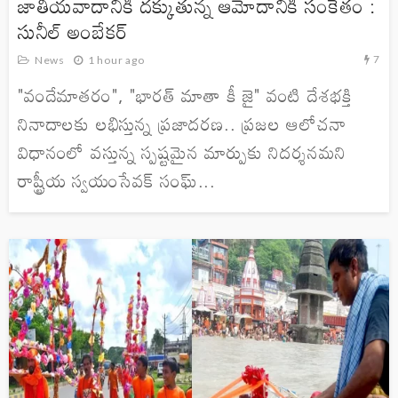
జాతీయవాదానికి దక్కుతున్న ఆమోదానికి సంకేతం :
సునీల్ అంబేకర్
7
News
1 hour ago
"వందేమాతరం", "భారత్ మాతా కీ జై" వంటి దేశభక్తి
నినాదాలకు లభిస్తున్న ప్రజాదరణ.. ప్రజల ఆలోచనా
విధానంలో వస్తున్న స్పష్టమైన మార్పుకు నిదర్శనమని
రాష్ట్రీయ స్వయంసేవక్ సంఘ్...