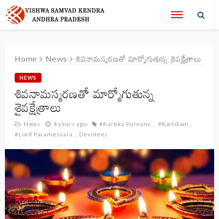
Home
News
శివనామస్మరణతో మార్మోగుతున్న శైవక్షేత్రాలు
NEWS
శివనామస్మరణతో మార్మోగుతున్న
శైవక్షేత్రాలు
News
4 years ago
#Kartika Purnami
#Kartikam
#Lord Paramesvara
Devotees