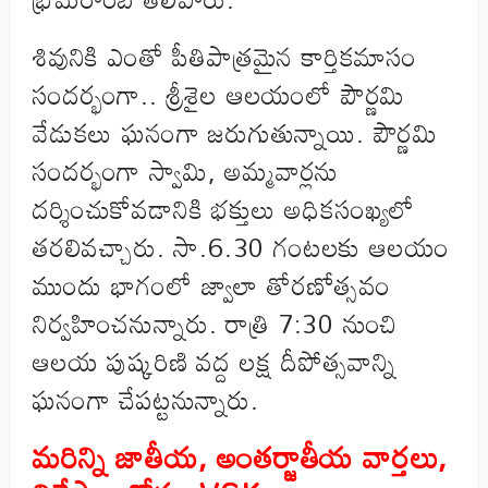
శివునికి ఎంతో పీతిపాత్రమైన కార్తికమాసం
సందర్భంగా.. శ్రీశైల ఆలయంలో పౌర్ణమి
వేడుకలు ఘనంగా జరుగుతున్నాయి. పౌర్ణమి
సందర్భంగా స్వామి, అమ్మవార్లను
దర్శించుకోవడానికి భక్తులు అధికసంఖ్యలో
తరలివచ్చారు. సా.6.30 గంటలకు ఆలయం
ముందు భాగంలో జ్వాలా తోరణోత్సవం
నిర్వహించనున్నారు. రాత్రి 7:30 నుంచి
ఆలయ పుష్కరిణి వద్ద లక్ష దీపోత్సవాన్ని
ఘనంగా చేపట్టనున్నారు.
మరిన్ని జాతీయ
,
అంతర్జాతీయ వార్తలు
,