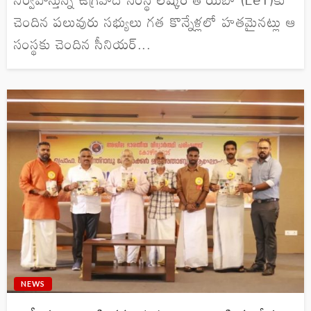
చెందిన పలువురు సభ్యులు గత కొన్నేళ్లలో హతమైనట్లు ఆ
సంస్థకు చెందిన సీనియర్...
NEWS