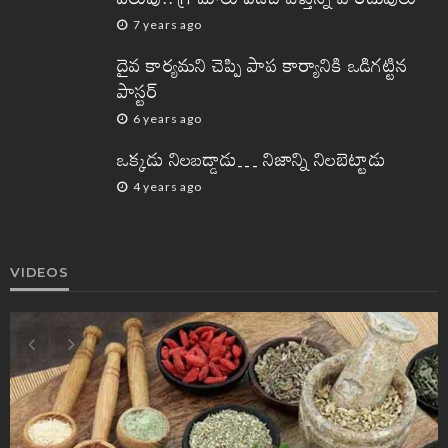
7 years ago
దైవ కార్యమని చెప్పి పాప కార్యానికి ఒడిగట్టిన
పాస్టర్
6 years ago
ఒక్కడు నిలబడ్డాడు… నిజాన్ని నిలబెట్టాడు
4 years ago
VIDEOS