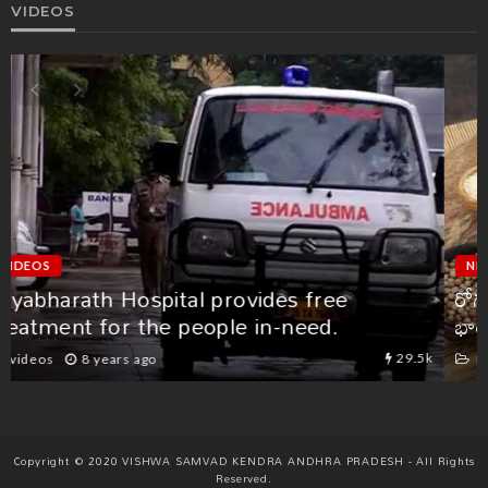
VIDEOS
NEWS
VIDEOS
రోగ నిరోధక శక్తిని పెంచుకోవడం ఎలా? – ఆరోగ్య
భారతి అఖిలభారత కార్యదర్శి డా. మురళీకృష్ణ
7.7k
News
videos
6 years ago
Copyright © 2020 VISHWA SAMVAD KENDRA ANDHRA PRADESH - All Rights
Reserved.