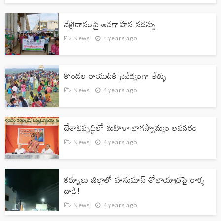
నేత్రదానంపై అవగాహన సదస్సు
News
4 years ago
కొండల రాయుడికి నైవేద్యంగా తేళ్ళు
News
4 years ago
దేశాభివృద్ధిలో మ‌హిళా భాగ‌స్వామ్యం అవ‌స‌రం
News
4 years ago
కర్నూలు జిల్లాలో హనుమాన్ శోభాయాత్రపై రాళ్ళ
దాడి!
News
4 years ago