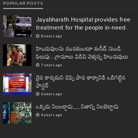
POPULAR POSTS
Jayabharath Hospital provides free
treatment for the people in-need.
8 years ago
హిందువులను చంపమంటూ మసీద్ నుండి
పిలుపు.. గ్రామాలు విడిచి వెళ్తున్న హిందువులు
7 years ago
దైవ కార్యమని చెప్పి పాప కార్యానికి ఒడిగట్టిన
పాస్టర్
6 years ago
ఒక్కడు నిలబడ్డాడు… నిజాన్ని నిలబెట్టాడు
4 years ago