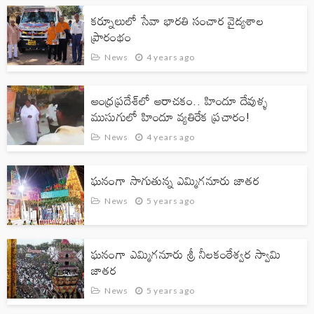
కర్నూలులో సేవా భారతి సంచార వైద్యశాల
ప్రారంభం
News
4 years ago
ఆంధ్రప్ర‌దేశ్‌లో అరాచకం.. హిందూ దేవుళ్ళ
ముసుగులో హిందూ వ్య‌తిరేక ప్రచారం!
News
4 years ago
ఘనంగా సాగుతున్న ఎమ్మిగనూరు జాతర
News
5 years ago
ఘనంగా ఎమ్మిగనూరు శ్రీ నీలకంఠేశ్వర స్వామి
జాతర
News
5 years ago