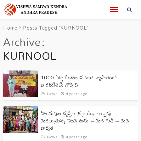
Home
Posts Tagged "KURNOOL"
Archive
KURNOOL
1000 ఏళ్ళ కిందట ప్రపంచ వ్యాపారంలో
భారతదేశమే గొప్పది
News
4 years ago
హిందువుల దృష్టిని శ్రద్దా కేంద్రాల వైపు
మరల్చుతున్న “మన ఊరు – మన గుడి – మన
బాధ్యత”
News
4 years ago