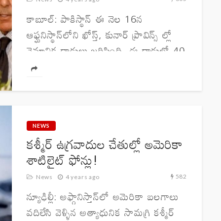
కాబూల్‌: పాకిస్థాన్ ఈ నెల 16న
ఆఫ్ఘనిస్థాన్‌లోని ఖోస్త్, కునార్ ప్రావిన్స్ ల్లో
వైమానిక దాడులు జరిపింది. ఈ దాడుల్లో 40
మందికి పైగా పౌరులు మరణించారని ఆఫ్ఘన్
వర్గాలు చెబుతున్నాయి. వారిలో మహిళలు,
పిల్లలు కూడా ఉన్నారు. దీనిపై తాలిబాన్...
NEWS
కశ్మీర్‌ ఉగ్రవాదుల చేతుల్లో అమెరికా
శాటిలైట్‌ ఫోన్లు!
582
News
4 years ago
న్యూఢిల్లీ: అఫ్గానిస్తాన్‌లో అమెరికా బలగాలు
వదిలేసి వెళ్ళిన అత్యాధునిక సామగ్రి కశ్మీర్‌