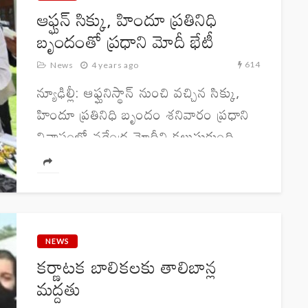
ఆఫ్ఘన్ సిక్కు, హిందూ ప్రతినిధి
బృందంతో ప్రధాని మోదీ భేటీ
614
News
4 years ago
న్యూఢిల్లీ: ఆఫ్ఘనిస్థాన్ నుంచి వచ్చిన సిక్కు,
హిందూ ప్రతినిధి బృందం శనివారం ప్రధాని
నివాసంలో నరేంద్ర మోదీని కలుసుకుంది.
పౌరత్వ సవరణ చట్టం(సిఎఎ)ను తేవడం,
తమకు ఇబ్బందులు ఎదురైన పరిస్థితుల్లో
తమకు అండగా నిలబడడంపై ఆయనకు
కృతజ్ఞతలను తెలిపింది. ఆ ప్రతినిధి...
NEWS
కర్ణాటక బాలికలకు తాలిబాన్ల
మద్దతు