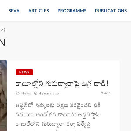
SEVA
ARTICLES
PROGRAMMS
PUBLICATIONS
 2)
N
NEWS
కాబూల్లోని గురుద్వారాపై ఉగ్ర దాడి!
465
News
4 years ago
ఆఫ్ఘన్‌లో సిక్కులకు రక్షణ కరవైందని సిక్
సమాజం ఆందోళన కాబూల్‌: అఫ్ఘ‌నిస్థాన్​
కాబుల్​లోని గురుద్వారా కర్తా పర్వ్​పై