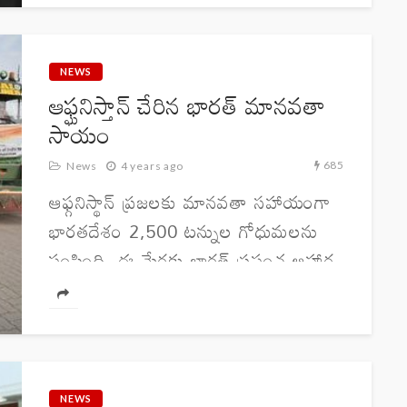
ఉద్యోగులంతా తప్పని సరిగా గడ్డంతో...
NEWS
ఆఫ్ఘనిస్తాన్ చేరిన భారత్ మానవతా
సాయం
685
News
4 years ago
ఆఫ్గనిస్థాన్‌ ప్రజలకు మానవతా సహాయంగా
భారతదేశం 2,500 టన్నుల గోధుమలను
పంపింది. ఈ మేరకు భారత్‌ ప్రపంచ ఆహార
కార్యక్రమం (డబ్ల్యూఎఫ్‌పీ) ద్వారా దాదాపు 50
వేల టన్నుల గోధుమలను సరఫరా చేస్తానని
పేర్కొంది. అమృత్ ‌సర్‌లో జరిగిన ఒక
కార్యక్రమంలో...
NEWS