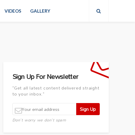
VIDEOS
GALLERY
Sign Up For Newsletter
"Get all latest content delivered straight
to your inbox."
Don't worry we don't spam