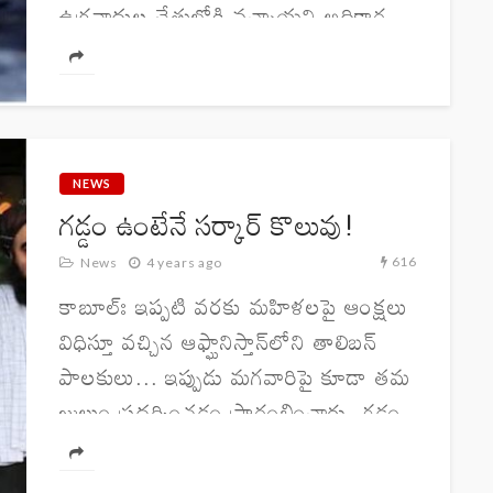
ఉగ్రవాదుల చేతుల్లోకి వచ్చాయని అధికార
వర్గాలు వెల్లడించాయి. ఇటీవల ఉగ్రవాదుల
స్థావరాలపై జరిపిన దాడుల్లో ఇరిడియమ్‌
శాటిలైట్‌ ఫోన్లు, థర్మల్‌ ఇమేజరీ సామగ్రి
దొరకడంతో ఈ మేరకు అనుమానాలు...
NEWS
గడ్డం ఉంటేనే స‌ర్కార్ కొలువు!
616
News
4 years ago
కాబూల్ః ఇప్పటి వరకు మహిళలపై ఆంక్షలు
విధిస్తూ వచ్చిన ఆఫ్ఘానిస్తాన్‌లోని తాలిబన్
పాలకులు... ఇప్పుడు మగవారిపై కూడా తమ
జులుం ప్రదర్శించడం ప్రారంభించారు. గడ్డం
లేకపోతే మగవారెవ్వరు ప్రభుత్వ ఉద్యోగాలకు
పనికిరారని స్పష్టం చేశారు. ప్రభుత్వ