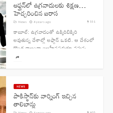
ఆఫ్ఘన్‌లో ఉగ్రవాదులకు శిక్షణ…
హెచ్చరించిన ఐరాస
551
News
4 years ago
కాబూల్‌: ఉగ్రవాదంతో ఉక్కిరిబిక్కిరి
అవుతున్న దేశాల్లో అఫ్గాన్‌ ఒకటి. ఆ దేశంలో
కొంత కాలంగా బలహీనపడుతూ వస్తున్న
అల్‌-ఖైదా ఉగ్రవాద సంస్థ ఏక్యూఐఎస్‌.. మళ్లీ
తన ఉనికిని చాటుకోవడానికి ప్రయత్నిస్తున్నట్టు
ఐరాస తన నివేదికలో తెలిపింది. అందులో
భాగంగానే తన మ్యాగజైన్‌-...
NEWS
పాకిస్థాన్‌కు వార్నింగ్ ఇచ్చిన
తాలిబాన్లు
605
News
4 years ago