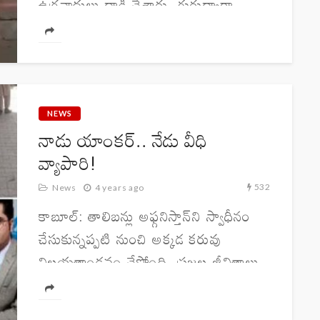
ఉగ్రవాదులు దాడి చేశారు. గురుద్వారా
సాహిబ్​ ప్రాంగణంలో పలు చోట్ల పేలుడు
ఘటనలు జరిగినట్టు తెలుస్తోంది. గురుద్వారా
గేటు బయట దాడులు జరిగినట్టు...
NEWS
నాడు యాంకర్.. నేడు వీధి
వ్యాపారి!
532
News
4 years ago
కాబూల్‌: తాలిబన్లు అఫ్గనిస్తాన్‌ని స్వాధీనం
చేసుకున్నప్పటి నుంచి అక్కడ కరువు
విలయతాండవం చేస్తోంది. ప్రజల జీవితాలు
తారుమారు అయ్యాయి. పేదరికం, ఆకలి
కేకల ఆ దేశంలో నిత్యకృత్యం అయ్యాయి.