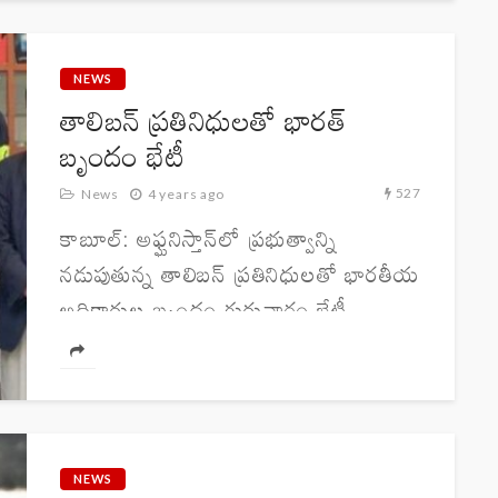
తాలిబన్ల పాలన మొదలైనప్పటి నుంచి
అఫ్గనిస్తాన్‌ తీవ్ర ఆర్థిక సంక్షోభాన్ని
ఎదుర్కొంటోంది....
NEWS
తాలిబన్ ప్రతినిధులతో భారత్
బృందం భేటీ
527
News
4 years ago
కాబూల్‌: అఫ్ఘనిస్తాన్‌లో ప్రభుత్వాన్ని
నడుపుతున్న తాలిబన్ ప్రతినిధులతో భారతీయ
అధికారుల బృందం గురువారం భేటీ
అయ్యింది. గతేడాది ఆగస్టులో ఆఫ్ఘనిస్తాన్‌
తాలిబన్ల నియంత్రణలోకి వెళ్ళాక జరిగిన తొలి
సమావేశం ఇది. తాలిబన్లతో భేటీపై భారత
విదేశాంగ మంత్రిత్వశాఖ ప్రతినిధి అరిందమ్
బాగ్చి...
NEWS