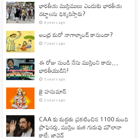
భారతీయ ముస్లిములు ఎందుకు భారతీయ
చట్టాలను ధిక్కరిస్తారు?
6 years ago
ఆంధ్ర మరో నాగాల్యాండ్ కానుందా?
7 years ago
ఈ రోజు నుండి నేను ముస్లింని కాదు…
భారతీయుడిని!
5 years ago
జై హనుమాన్‌
2 years ago
CAA కు మద్దతు ప్రకటించిన 1100 మంది
ప్రొఫెసర్లు, ముస్లిం మత గురువు మౌలానా
కాల్బే జావెద్‌