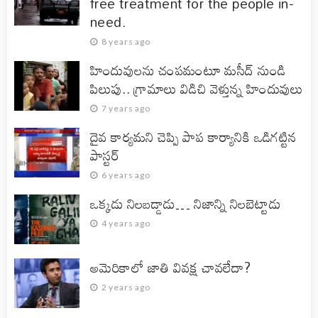
free treatment for the people in-
need.
8 years ago
హిందువులను చంపమంటూ మసీద్ నుండి
పిలుపు.. గ్రామాలు విడిచి వెళ్తున్న హిందువులు
7 years ago
దైవ కార్యమని చెప్పి పాప కార్యానికి ఒడిగట్టిన
పాస్టర్
6 years ago
ఒక్కడు నిలబడ్డాడు… నిజాన్ని నిలబెట్టాడు
4 years ago
అమెరికాలో జాతి వివక్ష చావలేదా?
2 years ago