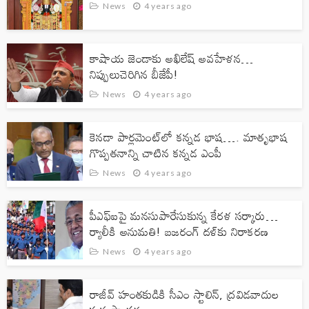
News
4 years ago
కాషాయ జెండాకు అఖిలేష్ అవహేళన…
నిప్పులుచెరిగిన బీజేపీ!
News
4 years ago
కెనడా పార్లమెంట్‌లో కన్నడ భాష…. మాతృభాష
గొప్పతనాన్ని చాటిన కన్నడ ఎంపీ
News
4 years ago
పీఎఫ్ఐపై మ‌న‌సుపారేసుకున్న కేర‌ళ స‌ర్కారు…
ర్యాలీకి అనుమ‌తి! బ‌జ‌రంగ్ ద‌ళ్‌కు నిరాక‌ర‌ణ‌
News
4 years ago
రాజీవ్ హంతకుడికి సీఎం స్టాలిన్, ద్రవిడవాదుల