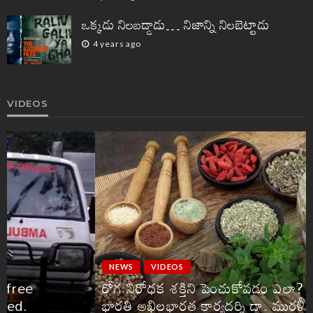
ఒక్కడు నిలబడ్డాడు… నిజాన్ని నిలబెట్టాడు
4 years ago
VIDEOS
NEWS
VIDEOS
రోగ నిరోధక శక్తిని పెంచుకోవడం ఎలా? – ఆరోగ్య
భారతి అఖిలభారత కార్యదర్శి డా. మురళీకృష్ణ