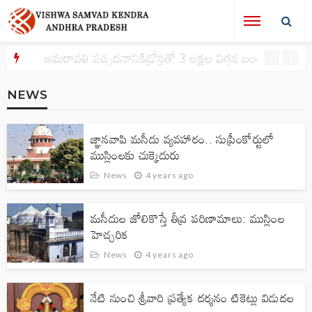
అమరావతి పచ్చదనానికిడ్రోన్లతో 3 లక్షల విత్తన బంతుల చల్లింపు
NEWS
జ్ఞానవాపి మసీదు వ్యవహారం.. సుప్రీంకోర్టులో
ముస్లింలకు చుక్కెదురు
News
4 years ago
మ‌సీదుల‌ జోలికొస్తే తీవ్ర పరిణామాలు: ముస్లింల
హెచ్చ‌రిక‌
News
4 years ago
నేటి నుంచి శ్రీవారి ప్రత్యేక దర్శనం టికెట్లు విడుదల