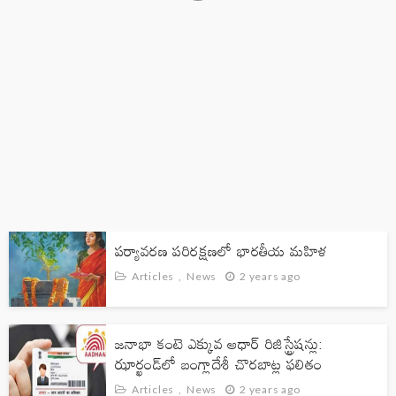
ARTICLES
NEWS
మూలనివాసీ దినం భారతీయులకు అవసరమా?
Articles
News
3 hours ago
పర్యావరణ పరిరక్షణలో భారతీయ మహిళ
Articles
News
2 years ago
జనాభా కంటె ఎక్కువ ఆధార్ రిజిస్ట్రేషన్లు:
ఝార్ఖండ్‌లో బంగ్లాదేశీ చొరబాట్ల ఫలితం
Articles
News
2 years ago