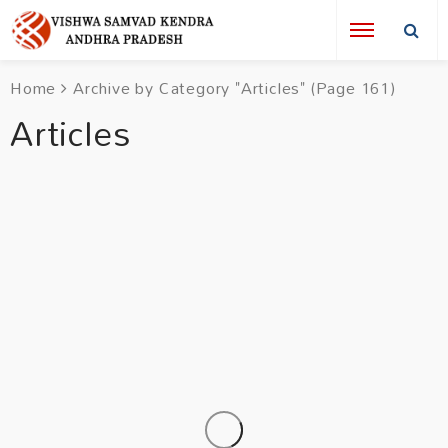
Home
Archive by Category "Articles"
(Page 161)
Articles
ARTICLES
NEWS
గౌతమ మహర్షి చూపిన ధర్మమార్గం.. నేటి సమాజానికి
శాశ్వత సందేశం
Articles
News
58 mins ago