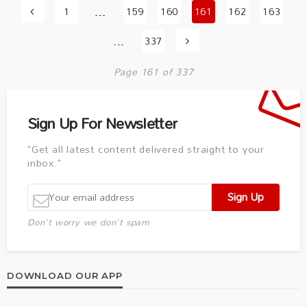
1
…
159
160
161
162
163
…
337
Page 161 of 337
Sign Up For Newsletter
"Get all latest content delivered straight to your
inbox."
Don't worry we don't spam
DOWNLOAD OUR APP