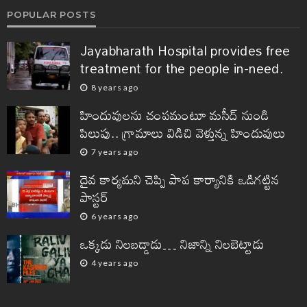
POPULAR POSTS
Jayabharath Hospital provides free
treatment for the people in-need.
8 years ago
హిందువులను చంపమంటూ మసీద్ నుండి
పిలుపు.. గ్రామాలు విడిచి వెళ్తున్న హిందువులు
7 years ago
దైవ కార్యమని చెప్పి పాప కార్యానికి ఒడిగట్టిన
పాస్టర్
6 years ago
ఒక్కడు నిలబడ్డాడు… నిజాన్ని నిలబెట్టాడు
4 years ago