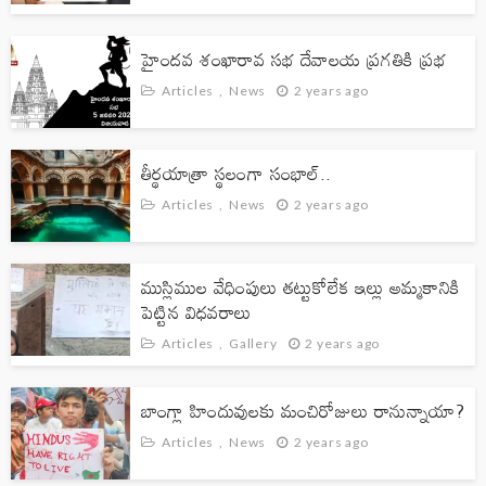
ARTICLES
NEWS
క్విట్ ఇండియా : పిలుపే నాయకులది, ఉద్యమం
హైందవ శంఖారావ సభ దేవాలయ ప్రగతికి ప్రభ
ప్రజలదే
Articles
News
2 years ago
Articles
News
4 hours ago
తీర్థయాత్రా స్థలంగా సంభాల్‌..
Articles
News
2 years ago
ముస్లిముల వేధింపులు తట్టుకోలేక ఇల్లు అమ్మకానికి
పెట్టిన విధవరాలు
Articles
Gallery
2 years ago
ARTICLES
NEWS
దేవాలయాలలో శాస్త్రీయత
బాంగ్లా హిందువులకు మంచిరోజులు రానున్నాయా?
Articles
News
24 hours ago
Articles
News
2 years ago