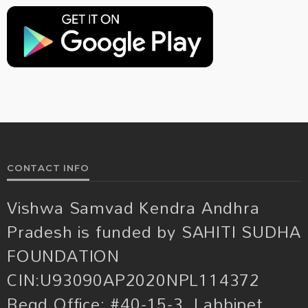
CONTACT INFO
Vishwa Samvad Kendra Andhra
Pradesh is funded by SAHITI SUDHA
FOUNDATION
CIN:U93090AP2020NPL114372
Regd.Office: #40-15-3, Labbipet,