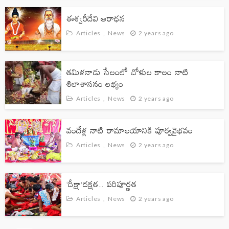
ఈశ్వరీదేవి ఆరాధన
Articles
News
2 years ago
ARTICLES
NEWS
తమిళనాడు సేలంలో చోళుల కాలం నాటి
సహస్రనామాల్లో ఆధ్యాత్మికత, తత్వం, ఆధునిక
శిలాశాసనం లభ్యం
దృక్కోణం
Articles
News
2 years ago
Articles
News
2 days ago
వందేళ్ల నాటి రామాలయానికి పూర్వవైభవం
Articles
News
2 years ago
‘దీక్షా’దక్షత.. పరిపూర్ణత
Articles
News
2 years ago