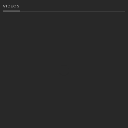
VIDEOS
VIDEOS
Jayabharath Hospital provides free
treatment for the people in-need.
29.5k
videos
8 years ago