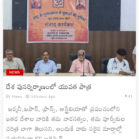
NEWS
దేశ పునర్నిర్మాణంలో యువత పాత్ర
41
News
14 hours ago
జర్మనీ,జపాన్, ఫ్రాన్స్, ఆస్ట్రేలియాతో ప్రపంచంలోని
ఇతర దేశాల వారికి తమ వారసత్వం, తమ పూర్వీకుల
చరిత్ర బాగా తెలుసని, అందుకే వారు సరైన మార్గాల్లో
పయనిస్తున్నారని ఆరెస్సెస్...