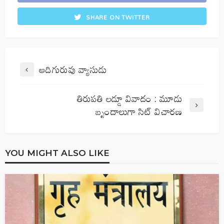
SHARE ON TWITTER
ఆదిగురువు వ్యాసుడు
తిరుపతి లడ్డూ వివాదం : మూడు
బృందాలుగా సిట్ విచారణ
YOU MIGHT ALSO LIKE