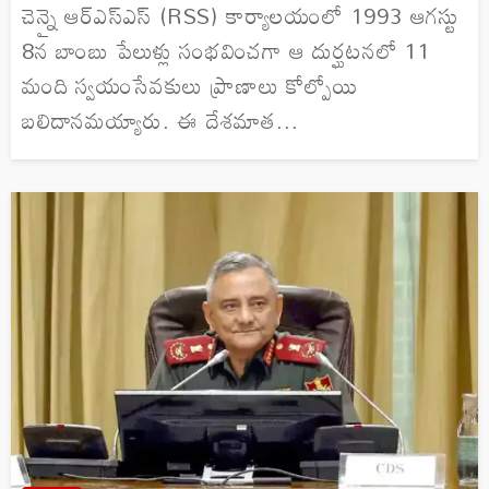
చెన్నై ఆర్ఎస్ఎస్ (RSS) కార్యాలయంలో 1993 ఆగస్టు
8న బాంబు పేలుళ్లు సంభవించగా ఆ దుర్ఘటనలో 11
మంది స్వయంసేవకులు ప్రాణాలు కోల్పోయి
బలిదానమయ్యారు. ఈ దేశమాత...