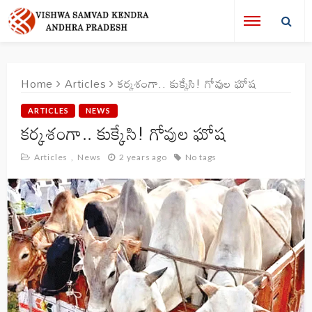
Home
Articles
కర్కశంగా.. కుక్కేసి! గోవుల ఘోష
ARTICLES
NEWS
కర్కశంగా.. కుక్కేసి! గోవుల ఘోష
Articles
News
2 years ago
No tags