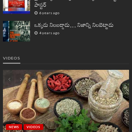
పాస్టర్
6 years ago
ఒక్కడు నిలబడ్డాడు… నిజాన్ని నిలబెట్టాడు
4 years ago
VIDEOS
NEWS
VIDEOS