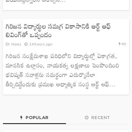
గిరిజన విద్యార్థుల సమగ్ర వికాసానికి ఆర్ట్ ఆఫ్
లివింగ్‌తో ఒప్పందం
40
News
14 hours ago
గిరిజన సంక్షేమశాఖ పరిధిలోని విద్యార్థుల్లో ఏకాగ్రత,
మానసిక ఉల్లాసం, నాయకత్వ లక్షణాలు పెంపొందించి
భవిష్యత్ సవాళ్లను సమర్థంగా ఎదుర్కొనేలా
తీర్చిదిద్దేందుకు ప్రముఖ ఆధ్యాత్మిక సంస్థ ఆర్ట్ ఆఫ్...
POPULAR
RECENT