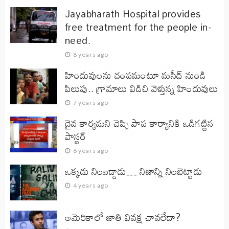
Jayabharath Hospital provides
free treatment for the people in-
need.
8 years ago
హిందువులను చంపమంటూ మసీద్ నుండి
పిలుపు.. గ్రామాలు విడిచి వెళ్తున్న హిందువులు
7 years ago
దైవ కార్యమని చెప్పి పాప కార్యానికి ఒడిగట్టిన
పాస్టర్
6 years ago
ఒక్కడు నిలబడ్డాడు… నిజాన్ని నిలబెట్టాడు
4 years ago
అమెరికాలో జాతి వివక్ష చావలేదా?