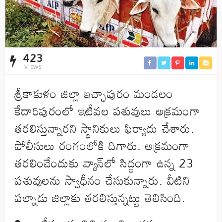
423
VIEWS
శ్రీకాకుళం జిల్లా ఇచ్ఛాపురం మండలం
కేదారిపురంలో ఇటీవల పశువులు అక్రమంగా
తరలిస్తున్నారని స్థానికులు ఫిర్యాదు చేశారు.
పోలీసులు రంగంలోకి దిగారు. అక్రమంగా
తరలించేందుకు వ్యాన్‌లో సిద్ధంగా ఉన్న 23
పశువులను స్వాధీనం చేసుకున్నారు. వీటిని
పల్నాడు జిల్లాకు తరలిస్తున్నట్టు తెలిసింది.