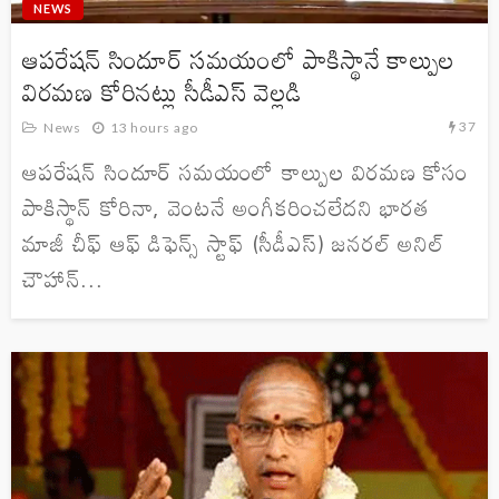
NEWS
ఆపరేషన్‌ సిందూర్‌ సమయంలో పాకిస్థానే కాల్పుల
విరమణ కోరినట్లు సీడీఎస్‌ వెల్లడి
37
News
13 hours ago
ఆపరేషన్ సిందూర్ సమయంలో కాల్పుల విరమణ కోసం
పాకిస్థాన్ కోరినా, వెంటనే అంగీకరించలేదని భారత
మాజీ చీఫ్ ఆఫ్ డిఫెన్స్ స్టాఫ్ (సీడీఎస్) జనరల్ అనిల్
చౌహాన్...