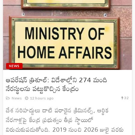
NEWS
ఆపరేషన్ త్రిశూల్: విదేశాల్లోని 274 మంది
నేరస్థులను పట్టుకొచ్చిన కేంద్రం
32
News
12 hours ago
దేశ సరిహద్దులు దాటి పరారైన క్రిమినల్స్, ఆర్థిక
నేరగాళ్లపై కేంద్ర ప్రభుత్వం తీవ్ర స్థాయిలో
విరుచుకుపడుతోంది. 2019 నుంచి 2026 జులై వరకు