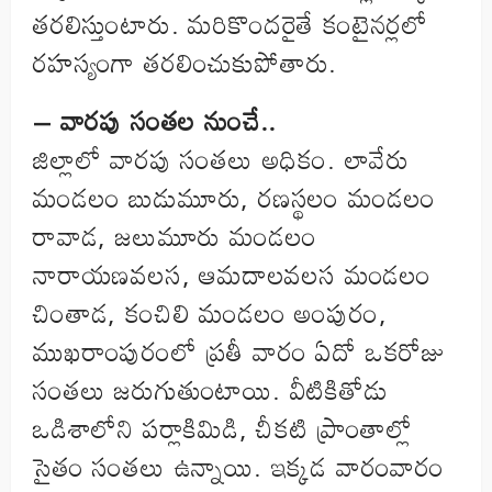
తరలిస్తుంటారు. మరికొందరైతే కంటైనర్లలో
రహస్యంగా తరలించుకుపోతారు.
– వారపు సంతల నుంచే..
జిల్లాలో వారపు సంతలు అధికం. లావేరు
మండలం బుడుమూరు, రణస్థలం మండలం
రావాడ, జలుమూరు మండలం
నారాయణవలస, ఆమదాలవలస మండలం
చింతాడ, కంచిలి మండలం అంపురం,
ముఖరాంపురంలో ప్రతీ వారం ఏదో ఒకరోజు
సంతలు జరుగుతుంటాయి. వీటికితోడు
ఒడిశాలోని పర్లాకిమిడి, చీకటి ప్రాంతాల్లో
సైతం సంతలు ఉన్నాయి. ఇక్కడ వారంవారం