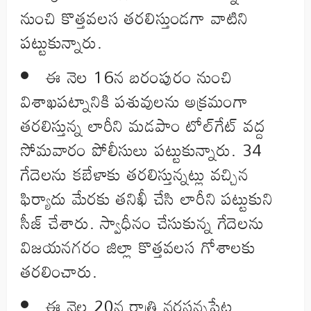
నుంచి కొత్తవలస తరలిస్తుండగా వాటిని
పట్టుకున్నారు.
ఈ నెల 16న బరంపురం నుంచి
విశాఖపట్నానికి పశువులను అక్రమంగా
తరలిస్తున్న లారీని మడపాం టోల్‌గేట్‌ వద్ద
సోమవారం పోలీసులు పట్టుకున్నారు. 34
గేదెలను కబేళాకు తరలిస్తున్నట్లు వచ్చిన
ఫిర్యాదు మేరకు తనిఖీ చేసి లారీని పట్టుకుని
సీజ్‌ చేశారు. స్వాధీనం చేసుకున్న గేదెలను
విజయనగరం జిల్లా కొత్తవలస గోశాలకు
తరలించారు.
ఈ నెల 20న రాత్రి నరసన్నపేట