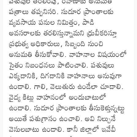
పశువుల తరలింపు, రవాణాకు అనుమతి
పత్రాలు తప్పనిసరి. సుదూర ప్రాంతాలకు
వ్యవసాయ పనుల నిమిత్తం, పాడి
అవసరాలకు తరలిస్తున్నామని ధ్రువీకరిస్తూ
ప్రభుత్వ అధికారులు, సిబ్బంది నుంచి
అనుమతి తీసుకోవాలి. వాహనాల విషయంలో
సైతం నిబంధనలు పాటించాలి. పశువులు
ఎక్కడానికి, దిగడానికి వాహనాలు అనువుగా
ఉండాలి. గాలి, వెలుతురు ఉండేలా చూడాలి.
వైద్య కిట్లు వాహనంలో అందుబాటులో
ఉండాలి. సుదూర ప్రాంతాలకు తీసుకెళ్తున్నట్టు
అయితే పశుగ్రాసం ఉంచాలి. అవి నిల్చునే
వెసులబాటు ఉండాలి. కానీ జిల్లాలో ఇవేవీ