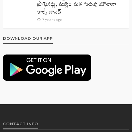
ప్రొఫెసర్లు, ముస్లిం మత గురువు మౌలానా
కాల్బే జావెద్‌
7 years ago
DOWNLOAD OUR APP
CONTACT INFO