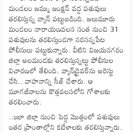
మండలం జమ్ము జంక్షన్‌ వద్ద పశువులు
తరలిస్తున్న వ్యాన్‌ పట్టుబడింది. జలుమూరు
మండలం నారాయణవలస సంత నుంచి 31
పశువులను తరలిస్తుండగా నరసన్నపేట
పోలీసులు పట్టుకున్నారు. వీటిని విజయనగరం
జిల్లా అలమండకు తరలిస్తున్నట్టు పోలీసుల
విచారణలో తేలింది. వ్యాన్‌డ్రైవర్‌ను అరెస్టు
చేసి.. వాహనాన్ని సీజ్‌ చేశారు. ఆ
మూగజీవాలను కొత్తవలసలోని గోశాలకు
తరలించారు.
..ఇలా జిల్లా నుంచి పెద్ద మొత్తంలో పశువులు
ఇతర ప్రాంతాల్లోని కబేళాలకు తరలిస్తున్నారు.