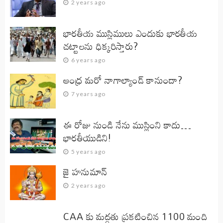
2 years ago
భారతీయ ముస్లిములు ఎందుకు భారతీయ
చట్టాలను ధిక్కరిస్తారు?
6 years ago
ఆంధ్ర మరో నాగాల్యాండ్ కానుందా?
7 years ago
ఈ రోజు నుండి నేను ముస్లింని కాదు…
భారతీయుడిని!
5 years ago
జై హనుమాన్‌
2 years ago
CAA కు మద్దతు ప్రకటించిన 1100 మంది