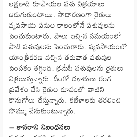
లక్షలాది రూపాయల పశు విక్రయాలు
జరుగుతుంటాయి. సాధారణంగా రైతులు
వ్యవసాయ పనుల కాలంలోనే పశువులను
పెంచుకుంటారు. పాలు ఇచ్చిన సమయంలో
పాడి పశువులను పెంచుతారు. వ్యవసాయంలో
యాంత్రీకరణ వచ్చిన తరువాత పశువుల
పెంపకం తగ్గింది. క్రమేపీ పశువులను రైతులు
విక్రయిస్తున్నారు. దీంతో దళారులు రంగ
ప్రవేశం చేసి రైతుల రూపంలో వాటిని
కొనుగోలు చేస్తున్నారు. కబేళాలకు తరలించి
సొమ్ము చేసుకుంటున్నారు.
– కానరాని నిబంధనలు