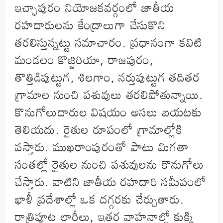
ఇచ్ఛాపురం నియోజకవర్గంలో జాతీయ
రహదారులను కేంద్రాలుగా చేసుకొని
తరలిస్తున్నట్టు సమాచారం. ప్రధానంగా కవిటి
మండలం కొజ్జిరియా, రాజపురం,
తొత్తిడిపుట్టుగ, శిలగాం, నర్తుపుట్టుగ తదితర
గ్రామాల నుంచి పశువులు తరలిపోతున్నాయి.
కొనుగోలుదారుల విషయం అసలు బయటకు
తెలియదు. రైతుల రూపంలో గ్రామాల్లోకి
వస్తారు. ముఖరాంపురంతో పాటు మిగతా
సంతల్లో రైతుల నుంచి పశువులను కొనుగోలు
చేస్తారు. వాటిని జాతీయ రహదారి సమీపంలో
ఖాళీ ప్రదేశాల్లో ఒక దగ్గరకు చేర్చుతారు.
రాత్రిపూట లారీలు, ఇతర వాహనాల్లో కుక్కి