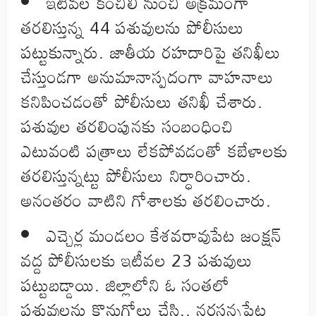
ఇటీవల కంచిలి నుంచి అక్రమంగా
తరలిస్తున్న 44 పశువులను పోలీసులు
పట్టుకున్నారు. జాతీయ రహదారిపై తనిఖీలు
చేస్తుండగా అనుమానాస్పదంగా వాహనాలు
కనిపించడంతో పోలీసులు తనిఖీ చేశారు.
పశువుల తరలింపునకు సంబంధించి
ఎటువంటి పత్రాలు లేకపోవడంతో కబేళాలకు
తరలిస్తున్నట్టు పోలీసులు నిర్ధారించారు.
అనంతరం వాటిని గోశాలకు తరలించారు.
ఎచ్చెర్ల మండలం కేశవరావుపేట జంక్షన్‌
వద్ద పోలీసులకు ఇటీవల 23 పశువులు
పట్టుబడ్డాయి. జిల్లాలోని ఓ సంతలో
పశువులను కొనుగోలు చేసి.. నరసన్నపేట