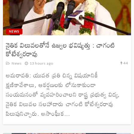
NEWS
నైతిక విలువలతోనే ఉజ్వల భవిష్యత్తు : చాగంటి
కోటేశ్వరరావు
44
News
13 hours ago
అమరావతి: యువత ప్రతి చిన్న విషయానికీ
క్షణికావేశాలు, ఆకర్షణలకు లోనుకాకుండా
సంయమనంతో వ్యవహరించాలని రాష్ట్ర ప్రభుత్వ విద్య,
నైతిక విలువల సలహాదారు చాగంటి కోటేశ్వరరావు
పిలుపునిచ్చారు. అసాంఘీక...