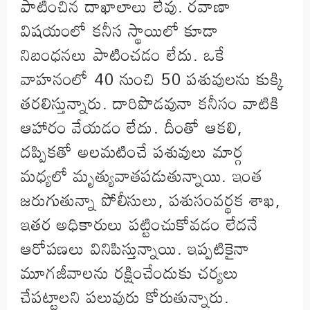
పాటించిన దాఖాలాలు లేవు. రవాణా
విషయంలో కనీస స్థాయిలో కూడా
నిబంధనలు పాటించడం లేదు. ఒకే
వాహనంలో 40 నుంచి 50 పశువులను కుక్కి
తరలిస్తున్నారు. దారిపొడవునా కనీసం వాటికి
ఆహారం వేయడం లేదు. దీంతో ఆకలి,
దప్పికతో అలమటించే పశువులు మార్గ
మధ్యలో మృత్యువాతపడుతున్నాయి. ఇంత
జరుగుతున్నా పోలీసులు, పశుసంవర్థక శాఖ,
ఇతర అధికారులు పట్టించుకోవడం లేదనే
ఆరోపణలు వినిపిస్తున్నాయి. ఇప్పటికైనా
మూగజీవాలను రక్షించేందుకు చర్యలు
చేపట్టాలని పలువురు కోరుతున్నారు.