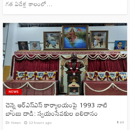
గత ఏడేళ్ల కాలంలో...
NEWS
చెన్నై ఆర్ఎస్ఎస్ కార్యాలయంపై 1993 నాటి
బాంబు దాడి: స్వయంసేవకుల బలిదానం
49
News
12 hours ago