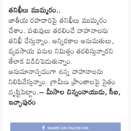
తనిఖీలు ముమ్మరం..
జాతీయ రహదారిపై తనిఖీలు ముమ్మరం
చేశాం. పశువులు తరలించే వాహనాలను
తనిఖీ చేస్తున్నాం. అన్నిరకాల అనుమతులు,
వ్యవసాయ పనుల నిమిత్తం తరలిస్తున్నారని
తేలాక విడిచిపెడుతున్నాం.
అనుమానాస్పదంగా ఉన్న వాహనాలను
నిలిపివేస్తున్నాం. గ్రామీణ ప్రాంతాలపై సైతం
దృష్టిపెట్టాం.
– మీసాల చిన్నంనాయుడు, సీఐ,
ఇచ్ఛాపురం
SHARE ON FACEBOOK