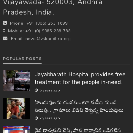
Vijayawada- 520003, Andhra
Pradesh, India.
Phone:
+91 (866) 253 1699
Mobile:
+91 (0) 9985 288 788
Email:
news@vskandhra.org
POPULAR POSTS
Jayabharath Hospital provides free
treatment for the people in-need.
8 years ago
హిందువులను చంపమంటూ మసీద్ నుండి
పిలుపు.. గ్రామాలు విడిచి వెళ్తున్న హిందువులు
7 years ago
దైవ కార్యమని చెప్పి పాప కార్యానికి ఒడిగట్టిన