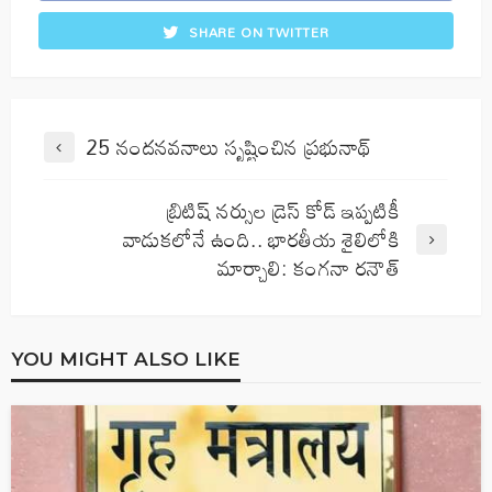
SHARE ON TWITTER
25 నందనవనాలు సృష్టించిన ప్రభునాథ్
బ్రిటిష్ నర్సుల డ్రెస్ కోడ్ ఇప్పటికీ
వాడుకలోనే ఉంది.. భారతీయ శైలిలోకి
మార్చాలి: కంగనా రనౌత్
YOU MIGHT ALSO LIKE