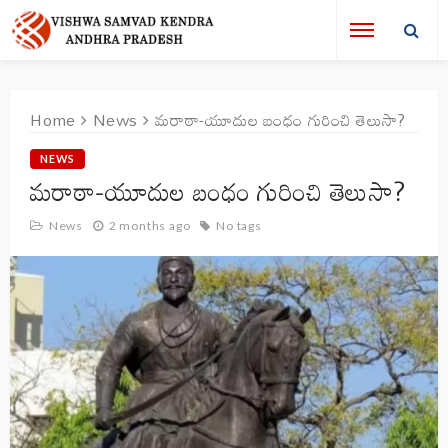
Home
News
మరాఠా-యూదుల బంధం గురించి తెలుసా?
NEWS
మరాఠా-యూదుల బంధం గురించి తెలుసా?
News
2 months ago
No tags