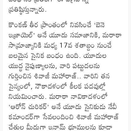
ప్రతిష్ఠిస్తున్నారు.
కొంకణ్ తీర ప్రాంతంలో నివసించే ‘బెనె
ఇజ్రాయెల్’ అనే యూదు సమాజానికి, మరాఠా
సామ్రాజ్యానికి మధ్య 17వ శతాబ్దం నుంచే
బలమైన సైనిక బంధం ఉంది. యూదుల
యుద్ధ నైపుణ్యాలను, వారి పట్టుదలను
గుర్తించిన శివాజీ మహారాజ్.. వారిని తన
సైన్యంలో, నౌకాదళంలో కీలక పదవుల్లో
నియమించారు. మరాఠా నావికాదళంలో
‘ఆరోన్ చురికర్’ అనే యూదు సైనికుడు నేవీ
కమాండర్‌గా సేవలందించి శివాజీ మహారాజ్
చేతుల మీదుగా ఇనామ్ భూములను కూడా