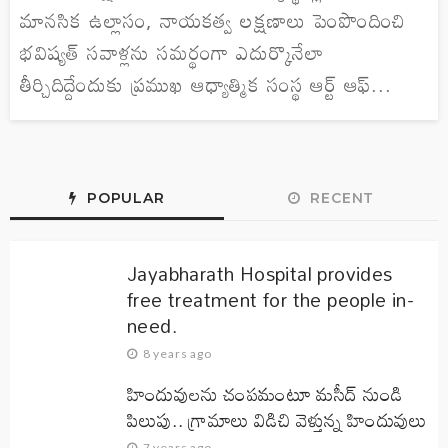
మానసిక ఉల్లాసం, నాయకత్వ లక్షణాలు పెంపొందించి
భవిష్యత్ సవాళ్లను సమర్థంగా ఎదుర్కొనేలా
తీర్చిదిద్దేందుకు ప్రముఖ ఆధ్యాత్మిక సంస్థ ఆర్ట్ ఆఫ్...
POPULAR
RECENT
Jayabharath Hospital provides
free treatment for the people in-
need.
8 years ago
హిందువులను చంపమంటూ మసీద్ నుండి
పిలుపు.. గ్రామాలు విడిచి వెళ్తున్న హిందువులు
7 years ago