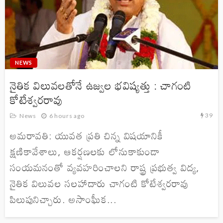
NEWS
నైతిక విలువలతోనే ఉజ్వల భవిష్యత్తు : చాగంటి
కోటేశ్వరరావు
39
News
6 hours ago
అమరావతి: యువత ప్రతి చిన్న విషయానికీ
క్షణికావేశాలు, ఆకర్షణలకు లోనుకాకుండా
సంయమనంతో వ్యవహరించాలని రాష్ట్ర ప్రభుత్వ విద్య,
నైతిక విలువల సలహాదారు చాగంటి కోటేశ్వరరావు
పిలుపునిచ్చారు. అసాంఘీక...