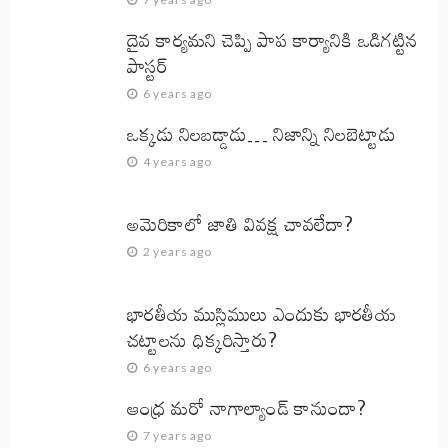
దైవ కార్యమని చెప్పి పాప కార్యానికి ఒడిగట్టిన
పాస్టర్
6 years ago
ఒక్కడు నిలబడ్డాడు… నిజాన్ని నిలబెట్టాడు
4 years ago
అమెరికాలో జాతి వివక్ష చావలేదా?
2 years ago
భారతీయ ముస్లిములు ఎందుకు భారతీయ
చట్టాలను ధిక్కరిస్తారు?
6 years ago
ఆంధ్ర మరో నాగాల్యాండ్ కానుందా?
7 years ago