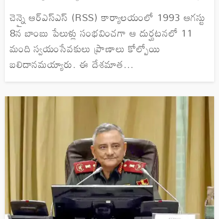
చెన్నై ఆర్ఎస్ఎస్ (RSS) కార్యాలయంలో 1993 ఆగస్టు
8న బాంబు పేలుళ్లు సంభవించగా ఆ దుర్ఘటనలో 11
మంది స్వయంసేవకులు ప్రాణాలు కోల్పోయి
బలిదానమయ్యారు. ఈ దేశమాత...