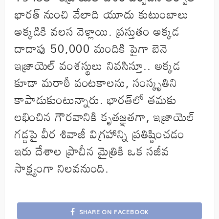
భారత్‌ నుంచి వేలాది యూదు కుటుంబాలు
అక్కడికి వలస వెళ్లాయి. ప్రస్తుతం అక్కడ
దాదాపు 50,000 మందికి పైగా బెనె
ఇజ్రాయెల్ వంశస్థులు నివసిస్తూ.. అక్కడ
కూడా మరాఠీ వంటకాలను, సంస్కృతిని
కాపాడుకుంటున్నారు. భారత్‌లో తమకు
లభించిన గౌరవానికి కృతజ్ఞతగా, ఇజ్రాయెల్
గడ్డపై వీర శివాజీ విగ్రహాన్ని ప్రతిష్ఠించడం
ఇరు దేశాల ప్రాచీన మైత్రికి ఒక సజీవ
సాక్ష్యంగా నిలవనుంది.
SHARE ON FACEBOOK