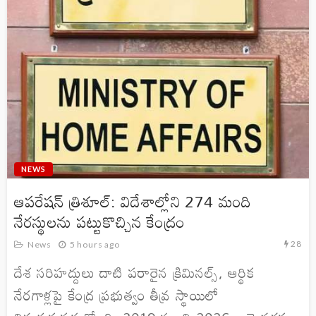
NEWS
ఆపరేషన్ త్రిశూల్: విదేశాల్లోని 274 మంది
నేరస్థులను పట్టుకొచ్చిన కేంద్రం
28
News
5 hours ago
దేశ సరిహద్దులు దాటి పరారైన క్రిమినల్స్, ఆర్థిక
నేరగాళ్లపై కేంద్ర ప్రభుత్వం తీవ్ర స్థాయిలో