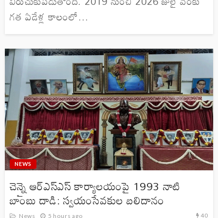
విరుచుకుపడుతోంది. 2019 నుంచి 2026 జులై వరకు
గత ఏడేళ్ల కాలంలో...
NEWS
చెన్నై ఆర్ఎస్ఎస్ కార్యాలయంపై 1993 నాటి
బాంబు దాడి: స్వయంసేవకుల బలిదానం
40
News
5 hours ago