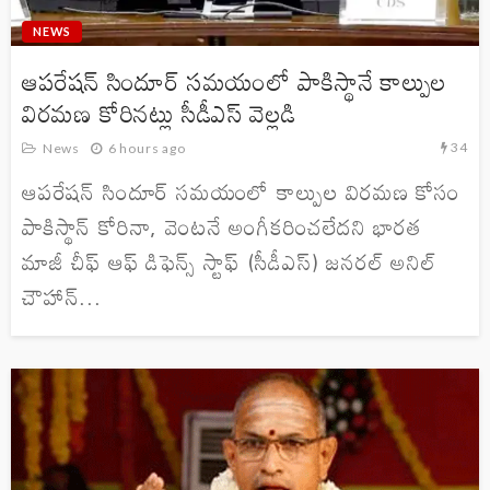
NEWS
ఆపరేషన్‌ సిందూర్‌ సమయంలో పాకిస్థానే కాల్పుల
విరమణ కోరినట్లు సీడీఎస్‌ వెల్లడి
34
News
6 hours ago
ఆపరేషన్ సిందూర్ సమయంలో కాల్పుల విరమణ కోసం
పాకిస్థాన్ కోరినా, వెంటనే అంగీకరించలేదని భారత
మాజీ చీఫ్ ఆఫ్ డిఫెన్స్ స్టాఫ్ (సీడీఎస్) జనరల్ అనిల్
చౌహాన్...