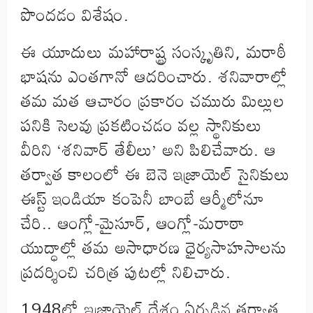
పొందడం విశేషం.
ఈ యూదులు మహారాష్ట్ర సంస్కృతిని, మరాఠీ
భాషను ఎంతగానో ఆదరించారు. శనివారాల్లో
తమ మత ఆచారం ప్రకారం చమురు మిల్లుల
పనికి సెలవు ప్రకటించడం వల్ల స్థానికులు
వీరిని ‘శనివార్ తేలీలు’ అని పిలిచేవారు. ఆ
తర్వాత కాలంలో ఈ బెనె ఇజ్రాయెల్ సైనికులు
ఈస్ట్ ఇండియా కంపెనీ బాంబే ఆర్మీలోనూ
చేరి.. ఆంగ్లో-మైసూర్, ఆంగ్లో-మరాఠా
యుద్ధాల్లో తమ అసాధారణ ధైర్యసాహసాలను
ప్రదర్శించి చరిత్ర పుటల్లో నిలిచారు.
1948లో ఇజ్రాయెల్ దేశం ఏర్పడిన తర్వాత