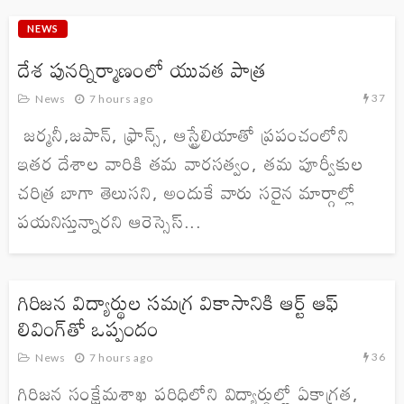
NEWS
దేశ పునర్నిర్మాణంలో యువత పాత్ర
37
News
7 hours ago
జర్మనీ,జపాన్, ఫ్రాన్స్, ఆస్ట్రేలియాతో ప్రపంచంలోని
ఇతర దేశాల వారికి తమ వారసత్వం, తమ పూర్వీకుల
చరిత్ర బాగా తెలుసని, అందుకే వారు సరైన మార్గాల్లో
పయనిస్తున్నారని ఆరెస్సెస్...
గిరిజన విద్యార్థుల సమగ్ర వికాసానికి ఆర్ట్ ఆఫ్
లివింగ్‌తో ఒప్పందం
36
News
7 hours ago
గిరిజన సంక్షేమశాఖ పరిధిలోని విద్యార్థుల్లో ఏకాగ్రత,