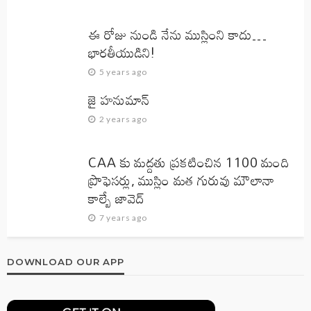
ఈ రోజు నుండి నేను ముస్లింని కాదు…
భారతీయుడిని!
5 years ago
జై హనుమాన్‌
2 years ago
CAA కు మద్దతు ప్రకటించిన 1100 మంది
ప్రొఫెసర్లు, ముస్లిం మత గురువు మౌలానా
కాల్బే జావెద్‌
7 years ago
DOWNLOAD OUR APP