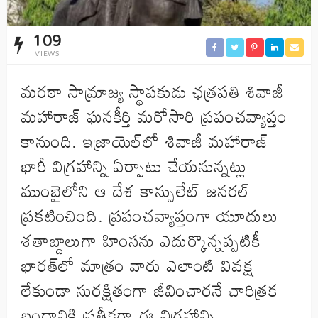
109
VIEWS
మరఠా సామ్రాజ్య స్థాపకుడు ఛత్రపతి శివాజీ
మహారాజ్ ఘనకీర్తి మరోసారి ప్రపంచవ్యాప్తం
కానుంది. ఇజ్రాయెల్‌లో శివాజీ మహారాజ్
భారీ విగ్రహాన్ని ఏర్పాటు చేయనున్నట్లు
ముంబైలోని ఆ దేశ కాన్సులేట్ జనరల్
ప్రకటించింది. ప్రపంచవ్యాప్తంగా యూదులు
శతాబ్దాలుగా హింసను ఎదుర్కొన్నప్పటికీ
భారత్‌లో మాత్రం వారు ఎలాంటి వివక్ష
లేకుండా సురక్షితంగా జీవించారనే చారిత్రక
బంధానికి ప్రతీకగా ఈ విగ్రహాన్ని