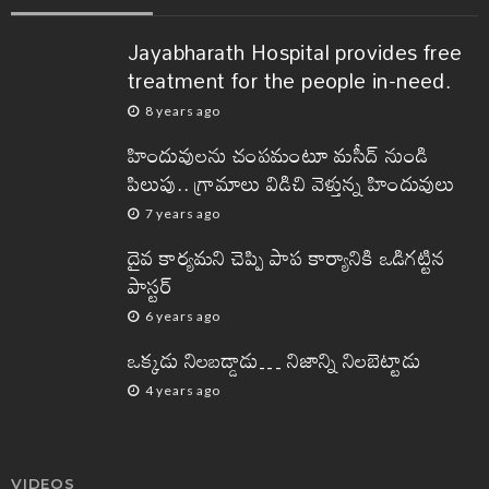
Jayabharath Hospital provides free
treatment for the people in-need.
8 years ago
హిందువులను చంపమంటూ మసీద్ నుండి
పిలుపు.. గ్రామాలు విడిచి వెళ్తున్న హిందువులు
7 years ago
దైవ కార్యమని చెప్పి పాప కార్యానికి ఒడిగట్టిన
పాస్టర్
6 years ago
ఒక్కడు నిలబడ్డాడు… నిజాన్ని నిలబెట్టాడు
4 years ago
VIDEOS