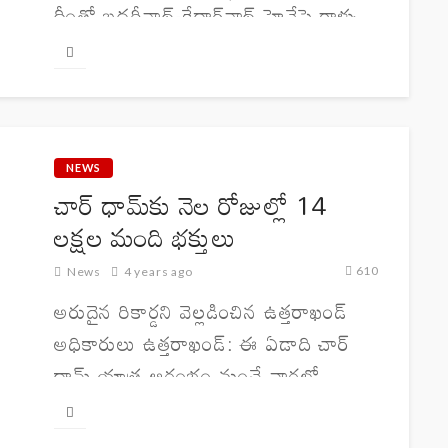
దీంతో బదరీనాథ్-కేదార్‌నాథ్ హైవేపై రాళ్ళు,
మట్టి పడటం వల్ల వాహనాల రాకపోకలకు
అంతరాయం కలిగింది. హైవేపై కార్లు,
లారీలు భారీగా నిలిచిపోయాయి. దీంతో
యాత్రికులు ఎక్కడికక్కడ నిలిచిపోయారు....
NEWS
చార్ ధామ్‌కు నెల రోజుల్లో 14
లక్షల మంది భ‌క్తులు
610
News
4 years ago
అరుదైన రికార్డని వెల్లడించిన ఉత్తరాఖండ్
అధికారులు ఉత్తరాఖండ్: ఈ ఏడాది చార్
ధామ్ యాత్ర ఆరంభం నుంచే వార్తల్లో
నిలుస్తుంది. మే 3న చార్ ధామ్ యాత్ర
ప్రారంభం కాగా, భక్తుల నుంచి అనూహ్య