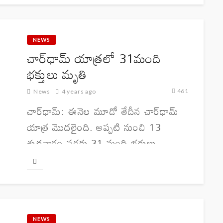
స్పందన వచ్చింది. కేవలం నెల రోజుల్లోనే...
NEWS
చార్​ధామ్ యాత్రలో 31మంది
భక్తులు మృతి
461
News
4 years ago
చార్​ధామ్: ఈనెల మూడో తేదీన చార్​ధామ్
యాత్ర మొదలైంది. అప్పటి నుంచి 13
శుక్రవారం వరకు 31 మంది భక్తులు
మరణించినట్టు ఉత్తరాఖండ్ వైద్య ఆరోగ్య
శాఖ అధికారులు వెల్లడించారు. వీరంతా
అధిక రక్తపోటు, గుండెపోటు, కొండలు ఎక్కే
క్రమంలో అలసట...
NEWS