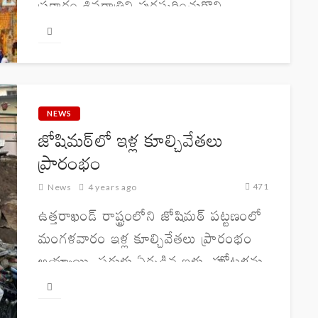
ప్రకారం శివరాత్రిని పురస్కరించుకొని
ఉభీమర్లోని ఓంకారేశ్వర ఆలయంలో
పండితులతో చర్చించిన అనంతరం
కేదార్నాథ్, బద్రీనాథ్, గంగోత్రి, యమునోత్రి
యాత్రల తేదీలు, సమయాలను ప్రకటించింది.
ఆరు నెలల శీతాకాల విరామం...
NEWS
జోషిమఠ్‌లో ఇళ్ల కూల్చివేతలు
ప్రారంభం
471
News
4 years ago
ఉత్తరాఖండ్ రాష్ట్రంలోని జోషిమఠ్‌ పట్టణంలో
మంగళవారం ఇళ్ల కూల్చివేతలు ప్రారంభం
అయ్యాయి. పగుళ్లు ఏర్పడిన ఇళ్లు, హోటళ్లను
అధికారులు కూల్చివేశారు. శాస్త్రవేత్తల
పర్యవేక్షణలో సురక్షితం కాని నిర్మాణాలను