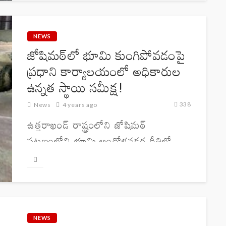
కూల్చివేయాలని ఉత్తరాఖండ్ రాష్ట్ర ప్రభుత్వ
ప్రధాన కార్యదర్శి ఎస్ఎస్ సందు ఉత్తర్వులు
జారీ...
NEWS
జోషిమఠ్‌లో భూమి కుంగిపోవడంపై
ప్రధాని కార్యాలయంలో అధికారుల
ఉన్నత స్థాయి సమీక్ష!
338
News
4 years ago
ఉత్తరాఖండ్ రాష్ట్రంలోని జోషిమఠ్
పట్టణంలోని భూమి ఆందోళనకర రీతిలో
కుంగిపోతున్న ఘటనపై ప్రధాని కార్యాలయం
సమీక్ష నిర్వహించింది. పట్టణంలోని 600కు
పైగా ఇళ్లు, భవనాలు, రోడ్లు కుంగిపోవడానికి
కారణాలను అన్వేషించడం కోసం వివిధ
రంగాల నిపుణులతో కమిటీని ఏర్పాటు చేసి
NEWS