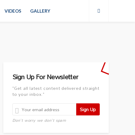
VIDEOS
GALLERY
Sign Up For Newsletter
"Get all latest content delivered straight
to your inbox."
Don't worry we don't spam