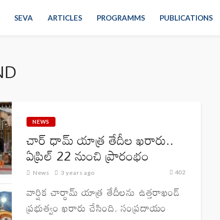
SEVA
ARTICLES
PROGRAMMS
PUBLICATIONS
ND
NEWS
చార్ ధామ్ యాత్ర తేదీల ఖరారు..
ఏప్రిల్ 22 నుంచి ప్రారంభం
402
News
3 years ago
వార్షిక చార్ధామ్ యాత్ర తేదీలను ఉత్తరాఖండ్
ప్రభుత్వం ఖరారు చేసింది. సంప్రదాయం