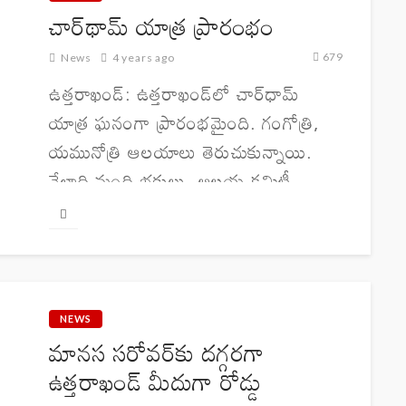
చార్‌థామ్ యాత్ర ప్రారంభం
679
News
4 years ago
ఉత్తరాఖండ్‌: ఉత్తరాఖండ్‌లో చార్‌ధామ్
యాత్ర ఘనంగా ప్రారంభమైంది. గంగోత్రి,
యమునోత్రి ఆలయాలు తెరుచుకున్నాయి.
వేలాది మంది భక్తులు, ఆలయ కమిటీ
సభ్యుల సమక్షంలో గంగోత్రి ఆలయ
ద్వారాలను ఉదయం 11:15 నిమిషాలకు,
యమునోత్రి ద్వారాలను మధ్యాహ్నం 12:15
నిమిషాలకు తెరిచారు. అనంతరం...
NEWS
మానస సరోవర్‌కు దగ్గరగా
ఉత్తరాఖండ్ మీదుగా రోడ్డు