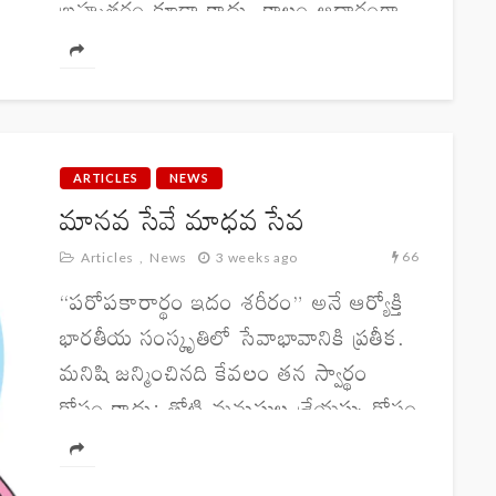
బ్రహ్మతరం కూడా కాదు. కాలం ఆధారంగా
జీవనయానం చేసే మనుషుల కోసం మన
రుషులు ఎంతో శోధించారు. కాలాన్ని
గణించి.. కాలానుగుణంగా రుతువులుగా
విభజించి ప్రకృతి ధర్మాన్ని...
ARTICLES
NEWS
మానవ సేవే మాధవ సేవ
66
Articles
News
3 weeks ago
“పరోపకారార్థం ఇదం శరీరం” అనే ఆర్యోక్తి
భారతీయ సంస్కృతిలో సేవాభావానికి ప్రతీక.
మనిషి జన్మించినది కేవలం తన స్వార్థం
కోసం కాదు; తోటి మనుషుల శ్రేయస్సు కోసం
కూడా. ఇతరుల బాధను తన బాధగా
భావించి, ఆపదలో ఉన్నవారికి