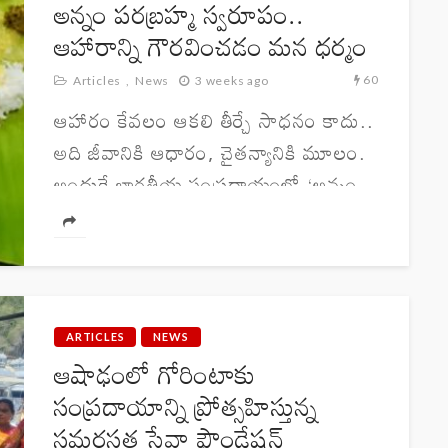
అన్నం పరబ్రహ్మ స్వరూపం..
ఆహారాన్ని గౌరవించడం మన ధర్మం
60
Articles
News
3 weeks ago
ఆహారం కేవలం ఆకలి తీర్చే సాధనం కాదు..
అది జీవానికి ఆధారం, చైతన్యానికి మూలం.
అందుకే భారతీయ సంప్రదాయంలో ‘అన్నం
పరబ్రహ్మ స్వరూపం’ అని భావిస్తారు. అన్నం
అంటే కేవలం వరి, గోధుమలు, జొన్నలు
వంటి ధాన్యాలు మాత్రమే కాదు. జీవిని...
ARTICLES
NEWS
ఆషాఢంలో గోరింటాకు
సంప్రదాయాన్ని ప్రోత్సహిస్తున్న
సమరసత సేవా ఫౌండేషన్