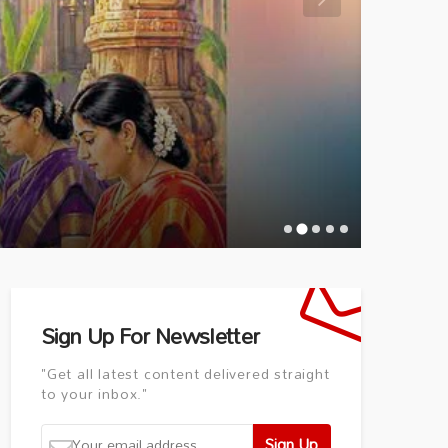
ARTICL
తెల
Articl
Sign Up For Newsletter
"Get all latest content delivered straight
to your inbox."