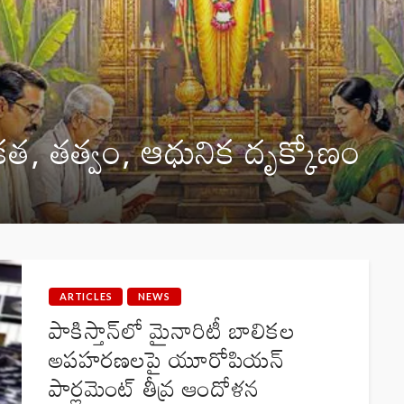
ికత, తత్వం, ఆధునిక దృక్కోణం
ARTICLES
NEWS
పాకిస్తాన్‌లో మైనారిటీ బాలికల
అపహరణలపై యూరోపియన్
పార్లమెంట్ తీవ్ర ఆందోళన