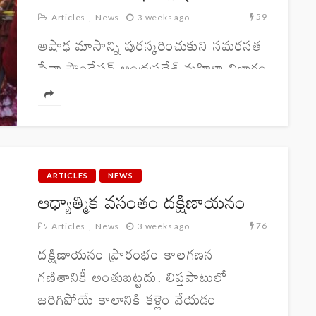
59
Articles
News
3 weeks ago
ఆషాఢ మాసాన్ని పురస్కరించుకుని సమరసత
సేవా ఫౌండేషన్ ఆంధ్రప్రదేశ్ మహిళా విభాగం
ఆధ్వర్యంలో రాష్ట్రవ్యాప్తంగా "గోరింటా
పూసింది – మనసంతా నిండింది" అనే
కార్యక్రమాన్ని నిర్వహించనున్నట్లు ప్రాంత
మహిళా ప్రముఖ్ శ్రీమతి ఇందిరాదేవి
తెలిపారు. భారతీయ సంస్కృతిలో గోరింటాకు
ARTICLES
NEWS
ఆధ్యాత్మిక వసంతం దక్షిణాయనం
శుభానికి, సౌభాగ్యానికి...
76
Articles
News
3 weeks ago
దక్షిణాయనం ప్రారంభం కాలగణన
గణితానికీ అంతుబట్టదు. లిప్తపాటులో
జరిగిపోయే కాలానికి కళ్లెం వేయడం