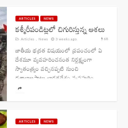
అంతరించిపోతున్న ఔషధ మొక్కలను
కాపాడాలనే లక్ష్యంతో ఆయన ప్రారంభించిన
ప్రయాణం ఇప్పుడు రైతులకు...
ARTICLES
NEWS
కశ్మీరీపండిట్లలో చిగురిస్తున్న ఆశలు
68
Articles
News
3 weeks ago
జాతీయ భద్రత విషయంలో ప్రపంచంలో ఏ
దేశమూ వ్యవహరించనంత నిర్లక్ష్యంగా
స్వాతంత్య్రం వచ్చినప్పటి నుంచి
దశాబ్దాలపాటు భారతదేశం వ్యవహరిం
చిందనడంలో అతిశయోక్తి లేదు. ఆ నిర్లక్ష్య
వైఖరికి నిలువెత్తు నిదర్శనం కశ్మీర్ సమస్య.
1947లో 24 నెలలపాటు జరిగిన యుద్ధంలో
2500...
ARTICLES
NEWS