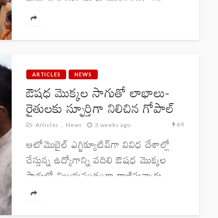
సందర్భంగా భారతీయసంతతికి చెందిన
అమెరికా దేశస్థులను ఉద్దేశించి అమెరికా
కాంగ్రె స్ సభ్యుడు శాన్‌ఫోర్డ్ బిషప్
ప్రసంగిస్తూ, హిందూ వ్యతిరేక ద్వేషాన్ని
ఖండిస్తూ...
ARTICLES
NEWS
ఔషధ మొక్కల సాగుతో లాభాలు-
రైతులకు స్ఫూర్తిగా నిలిచిన గోపాల్​
69
Articles
News
3 weeks ago
ఆటోమొబైల్ ఎగ్జిక్యూటివ్​గా వివిధ దేశాల్లో
చేస్తున్న ఉద్యోగాన్ని వదిలి ఔషధ మొక్కల
సాగులో విజయవంతంగా రాణిస్తున్నారు
బిహార్​కు చెందిన ఓ వ్యక్తి. ప్రకృతిని
పరిరక్షించాలనే సంకల్పంతో పాటు,