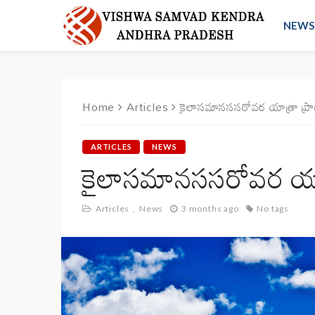
NEWS
Home
Articles
కైలాసమానససరోవర యాత్రా ప్రా
ARTICLES
NEWS
కైలాసమానససరోవర యాత్
Articles
News
3 months ago
No tags