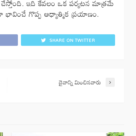
్తి చేస్తోంది. ఇది కేవలం ఒక పర్యటన మాత్రమే
 భావించే గొప్ప ఆధ్యాత్మిక ప్రయాణం.
SHARE ON TWITTER
దైవాన్ని మించినవారు