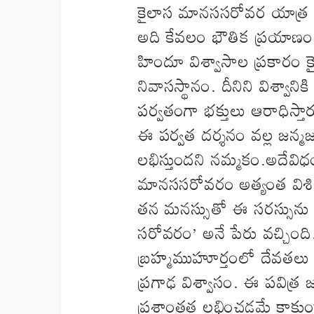
కైలాస మానససరోవర యాత్ర ప
అది కేవలం భౌతిక ప్రయాణం 
హిందూ విశ్వాసాల ప్రకారం కై
నివాసస్థానం. దీనిని విశ్వాని
పర్వతంగా భక్తులు ఆరాధిస్తా
ఈ పర్వత దర్శనం వల్ల జన్
లభిస్తుందని నమ్మకం.అదేవిధ
మానససరోవరం అత్యంత విశిష్
తన మనస్సుతో ఈ సరస్సును స
సరోవరం’ అనే పేరు వచ్చింద
బ్రహ్మముహూర్తంలో దేవతలు ఇక్
ప్రగాఢ విశ్వాసం. ఈ పవిత్
ప్రశాంతత లభించడమే కాకుండా