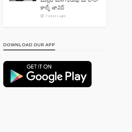
కాల్బే జావెద్‌
7 years ago
DOWNLOAD OUR APP