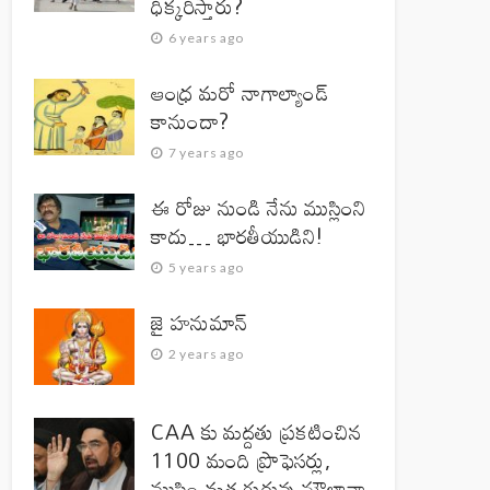
ధిక్కరిస్తారు?
6 years ago
ఆంధ్ర మరో నాగాల్యాండ్
కానుందా?
7 years ago
ఈ రోజు నుండి నేను ముస్లింని
కాదు… భారతీయుడిని!
5 years ago
జై హనుమాన్‌
2 years ago
CAA కు మద్దతు ప్రకటించిన
1100 మంది ప్రొఫెసర్లు,
ముస్లిం మత గురువు మౌలానా