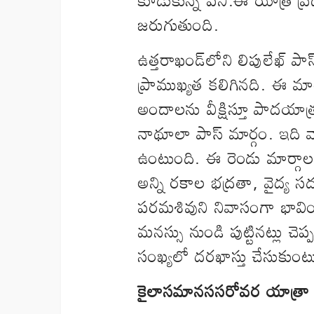
జరుగుతుంది.
ఉత్తరాఖండ్‌లోని లిపులేఖ్ ప
ప్రాముఖ్యత కలిగినది. ఈ మార్గ
అందాలను వీక్షిస్తూ పాదయాత్
నాథూలా పాస్ మార్గం. ఇది
ఉంటుంది. ఈ రెండు మార్గాల ద
అన్ని రకాల భద్రతా, వైద్య సదు
పరమశివుని నివాసంగా భావించ
మనస్సు నుండి పుట్టినట్లు 
సంఖ్యలో దరఖాస్తు చేసుకుంటు
కైలాసమానససరోవర యాత్రా ప