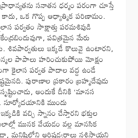
్రాధాన్యతను సనాతన ధర్మం పరంగా చూస్తే
కాదు, ఒక గొప్ప ఆధ్యాత్మిక పరిణామం.
లాస పర్వతం సాక్షాత్తు పరమశివుడి
కి కేంద్రబిందువుగా, పవిత్రమైన మేరు
రు. శివపార్వతులు ఇక్కడే కొలువై ఉంటారని,
మజన్మల పాపాలు హరించుకుపోయి మోక్షం
ంగా కైలాస పర్వత పాదాల వద్ద ఉండే
టమైనది. పురాణాల ప్రకారం బ్రహ్మదేవుడు
ృష్టించాడు, అందుకే దీనికి ‘మానస
ి. సూర్యోదయానికి ముందు
కడికి వచ్చి స్నానం చేస్తారని భక్తుల
ర జలాల్లో మునక వేయడం వల్ల మానసిక
, మనిషిలోని అరిషడ్వర్గాలు నశిస్తాయని