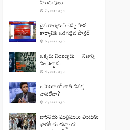
హిందువులు
7 years ago
దైవ కార్యమని చెప్పి పాప
కార్యానికి ఒడిగట్టిన పాస్టర్
6 years ago
ఒక్కడు నిలబడ్డాడు… నిజాన్ని
నిలబెట్టాడు
4 years ago
అమెరికాలో జాతి వివక్ష
చావలేదా?
2 years ago
భారతీయ ముస్లిములు ఎందుకు
భారతీయ చట్టాలను