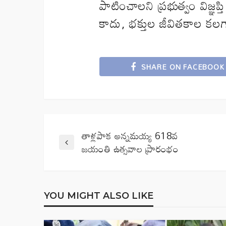
పాటించాలని ప్రభుత్వం విజ్ఞప
కాదు, భక్తుల జీవితకాల కలగా
SHARE ON FACEBOOK
తాళ్లపాక అన్నమయ్య 618వ
జయంతి ఉత్సవాల ప్రారంభం
YOU MIGHT ALSO LIKE