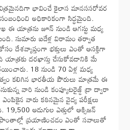
ిత్రమైనదిగా భావించే కైలాస మానససరోవర
సంబంధించి అధికారికంగా సిద్ధమైంది.
శాఖ ఈ యాత్రను జూన్ నుండి ఆగస్టు మధ్య
చనుంది. సుమారు ఐదేళ్ల విరామం తర్వాత
సం దేశవ్యాప్తంగా భక్తులు ఎంతో ఆసక్తిగా
ి యాత్రకు దరఖాస్తు చేసుకోవడానికి మే
్ణయించారు. 18 నుండి 70 ఏళ్ల మధ్య
త్వం కలిగిన భారతీయ పౌరులు మాత్రమే ఈ
సుకున్న వారి నుండి కంప్యూటరైజ్డ్ డ్రా ద్వారా
. ఎంపికైన వారు కఠినమైన వైద్య పరీక్షలు
ంది. 19,500 అడుగుల ఎత్తులో ఆక్సిజన్
రాంతాల్లో ప్రయాణించడం ఎంతో సవాలుతో
ధానంగా రెండు మార్గాల ద్వారా