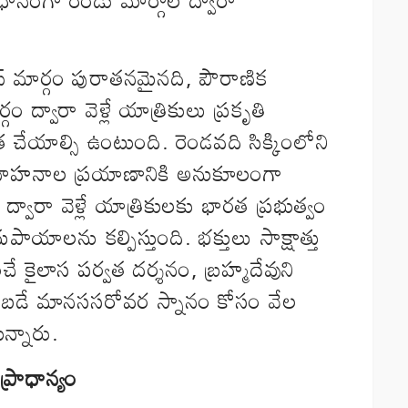
ాస్ మార్గం పురాతనమైనది, పౌరాణిక
ం ద్వారా వెళ్లే యాత్రికులు ప్రకృతి
ర చేయాల్సి ఉంటుంది. రెండవది సిక్కింలోని
 వాహనాల ప్రయాణానికి అనుకూలంగా
్వారా వెళ్లే యాత్రికులకు భారత ప్రభుత్వం
పాయాలను కల్పిస్తుంది. భక్తులు సాక్షాత్తు
ే కైలాస పర్వత దర్శనం, బ్రహ్మదేవుని
చెప్పబడే మానససరోవర స్నానం కోసం వేల
న్నారు.
్రాధాన్యం