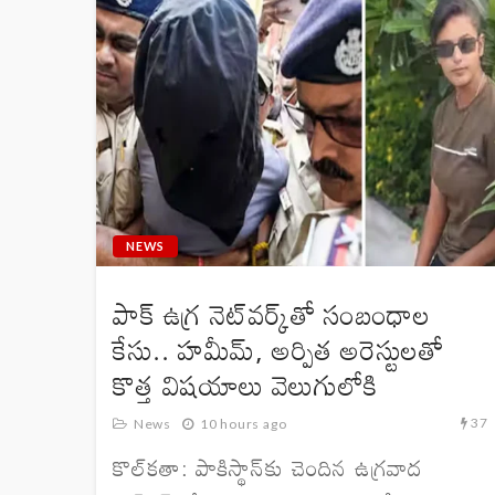
NEWS
పాక్ ఉగ్ర నెట్‌వర్క్‌తో సంబంధాల
కేసు.. హమీమ్, అర్పిత అరెస్టులతో
కొత్త విషయాలు వెలుగులోకి
37
News
10 hours ago
కొల్‌కతా: పాకిస్థాన్‌కు చెందిన ఉగ్రవాద