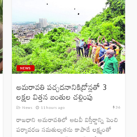
NEWS
అమరావతి పచ్చదనానికిడ్రోన్లతో 3
లక్షల విత్తన బంతుల చల్లింపు
36
News
11 hours ago
రాజధాని అమరావతిలో అటవీ విస్తీర్ణాన్ని పెంచి
పర్యావరణ సమతుల్యతను కాపాడే లక్ష్యంతో