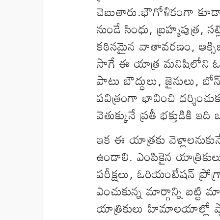
చెబుతారు.భౌగోళికంగా కూడా
నుండే సింధు, బ్రహ్మపుత్ర, సట
కఠినమైన వాతావరణం, ఆక్సిజ
సాగే ఈ యాత్ర మనిషిలోని ఓర్ప
పాటు బౌద్ధులు, జైనులు, బోన
పవిత్రంగా భావించి దర్శించుక
వెతుక్కునే ప్రతీ భక్తుడికి ఇద
ఇక ఈ యాత్రకు వెళ్లాలనుకునే
ఉండాలి. ఎంపికైన యాత్రికులు
పరీక్షలు, ఓరియంటేషన్ ప్రోగ్
ఎంచుకున్న మార్గాన్ని బట్టి
యాత్రికులు హిమాలయాల్లో ప్లాస