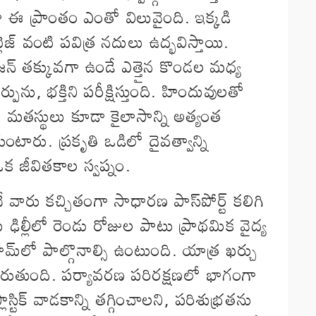
 ఈ ప్రాంతం ఎంతో విలువైంది. ఇక్కడి
్లెజ్ వంటి పవిత్ర నదులు ఉద్భవిస్తాయి.
న్ తక్కువగా ఉండే ఎత్తైన కొండల మధ్య
ును, భక్తిని పరీక్షిస్తుంది. హిందువులతో
్ మతస్థులు కూడా కైలాసాన్ని అత్యంత
ుంటారు. ప్రకృతి ఒడిలో దైవత్వాన్ని
ి ఒక జీవితకాల స్వప్నం.
 వారు కచ్చితంగా సాధారణ పాస్‌పోర్ట్ కలిగి
 ఢిల్లీలో రెండు రోజుల పాటు ప్రాథమిక వైద్య
రామ్‌లో పాల్గొనాల్సి ఉంటుంది. యాత్ర ఖర్చు
 మారుతుంది. పర్యావరణ పరిరక్షణలో భాగంగా
్టిక్ వాడకాన్ని తగ్గించాలని, పరిశుభ్రతను