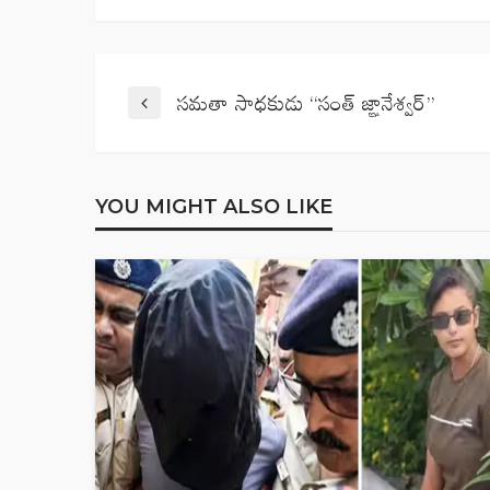
సమతా సాధకుడు “సంత్ జ్ఞానేశ్వర్”
YOU MIGHT ALSO LIKE