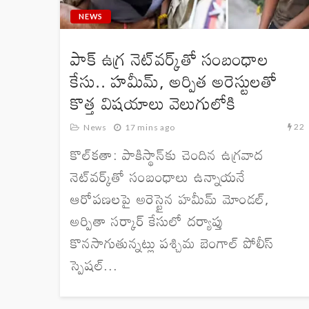
NEWS
పాక్ ఉగ్ర నెట్‌వర్క్‌తో సంబంధాల
కేసు.. హమీమ్, అర్పిత అరెస్టులతో
కొత్త విషయాలు వెలుగులోకి
22
News
17 mins ago
కొల్‌కతా: పాకిస్థాన్‌కు చెందిన ఉగ్రవాద
నెట్‌వర్క్‌తో సంబంధాలు ఉన్నాయనే
ఆరోపణలపై అరెస్టైన హమీమ్ మోండల్,
అర్పితా సర్కార్ కేసులో దర్యాప్తు
కొనసాగుతున్నట్లు పశ్చిమ బెంగాల్ పోలీస్
స్పెషల్...