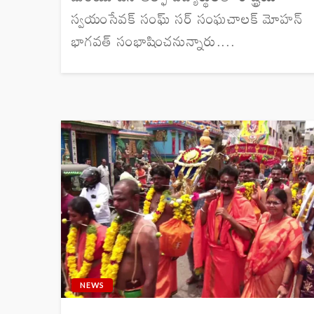
స్వయంసేవక్ సంఘ్ సర్ సంఘచాలక్ మోహన్
భాగవత్ సంభాషించనున్నారు....
NEWS