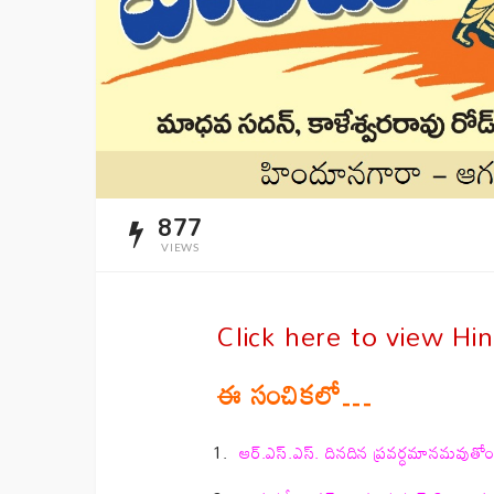
877
VIEWS
Click here to view H
ఈ సంచికలో…
ఆర్.ఎస్.ఎస్. దినదిన ప్రవర్ధమానమవుతోం