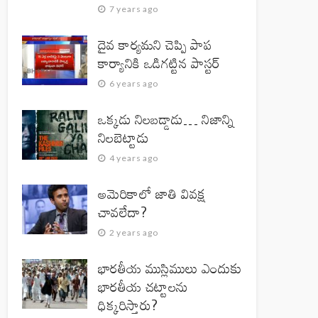
7 years ago
దైవ కార్యమని చెప్పి పాప
కార్యానికి ఒడిగట్టిన పాస్టర్
6 years ago
ఒక్కడు నిలబడ్డాడు… నిజాన్ని
నిలబెట్టాడు
4 years ago
అమెరికాలో జాతి వివక్ష
చావలేదా?
2 years ago
భారతీయ ముస్లిములు ఎందుకు
భారతీయ చట్టాలను
ధిక్కరిస్తారు?