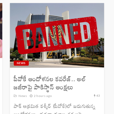
NEWS
పీవోకే ఆందోళనల కవరేజ్.. అల్
జజీరాపై పాకిస్థాన్ ఆంక్షలు
43
News
2 hours ago
పాక్ ఆక్రమిత కశ్మీర్ (పీవోకే)లో జరుగుతున్న
ఆందోళనలు, భద్రతా దళాల చర్యలపై