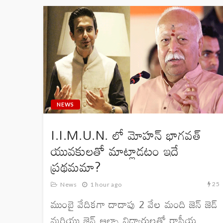
NEWS
I.I.M.U.N. లో మోహన్ భాగవత్
యువకులతో మాట్లాడటం ఇదే
ప్రథమమా?
25
News
1 hour ago
ముంబై వేదికగా దాదాపు 2 వేల మంది జెన్ జెడ్
మరియు జెన్ ఆల్ఫా విద్యార్థులతో రాష్ట్రీయ