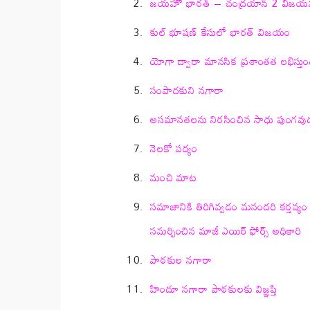
జయహో భారత్ – చంద్రయాన్ 2 విజ
కుల్ భూషణ్ కేసులో భారత్ విజయం
యోగా ద్వారా మానసిక ప్రశాంతత లభిస్తుంది
సంపాదకుని నగారా
అసమానతలను నిరసించిన సాధు పుంగవుడు స
నెలకో పద్యం
మంచి మాట
సమాజానికి తిరిగివ్వడం మనందరి కర్తవ్
సమర్పించిన మాజీ ఎయిర్ ఫోర్స్ అధికారి
పాఠకుల నగారా
హిందూ నగారా పాఠకులకు విజ్ఞప్తి