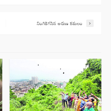
నింగికెగసిన అరుణ కమలం