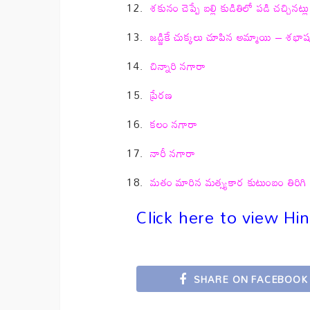
శకునం చెప్పే బల్లి కుడితిలో పడి చచ్చినట్లు
జడ్జికే చుక్కలు చూపిన అమ్మాయి – శభా
చిన్నారి నగారా
ప్రేరణ
కలం నగారా
నారీ నగారా
మతం మారిన మత్స్యకార కుటుంబం తిరిగి
Click here to view H
SHARE ON FACEBOOK