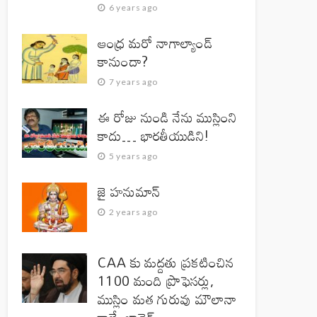
6 years ago
ఆంధ్ర మరో నాగాల్యాండ్
కానుందా?
7 years ago
ఈ రోజు నుండి నేను ముస్లింని
కాదు… భారతీయుడిని!
5 years ago
జై హనుమాన్‌
2 years ago
CAA కు మద్దతు ప్రకటించిన
1100 మంది ప్రొఫెసర్లు,
ముస్లిం మత గురువు మౌలానా