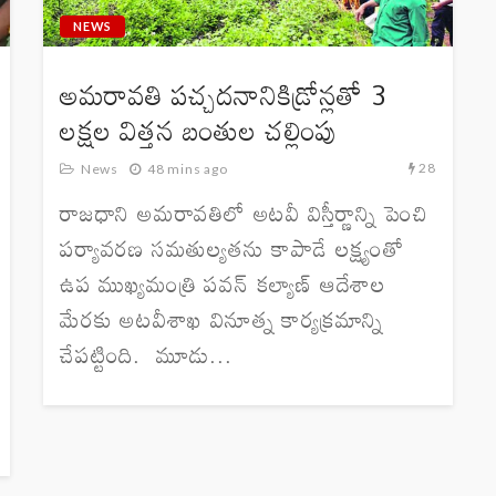
NEWS
అమరావతి పచ్చదనానికిడ్రోన్లతో 3
లక్షల విత్తన బంతుల చల్లింపు
28
News
48 mins ago
రాజధాని అమరావతిలో అటవీ విస్తీర్ణాన్ని పెంచి
పర్యావరణ సమతుల్యతను కాపాడే లక్ష్యంతో
ఉప ముఖ్యమంత్రి పవన్ కల్యాణ్ ఆదేశాల
మేరకు అటవీశాఖ వినూత్న కార్యక్రమాన్ని
చేపట్టింది. మూడు...