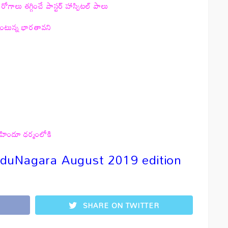
 రోగాలు తగ్గించే పాస్టర్ హాస్పిటల్ పాలు
షంటున్న భారతావని
 హిందూ ధర్మంలోకి
induNagara August 2019 edition
SHARE ON TWITTER