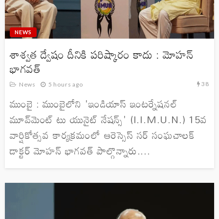
NEWS
శాశ్వత ద్వేషం దీనికి పరిష్కారం కాదు : మోహన్
భాగవత్
38
News
5 hours ago
ముంబై : ముంబైలోని 'ఇండియాస్ ఇంటర్నేషనల్
మూవ్‌మెంట్ టు యునైట్ నేషన్స్' (I.I.M.U.N.) 15వ
వార్షికోత్సవ కార్యక్రమంలో ఆరెస్సెస్ సర్ సంఘచాలక్
డాక్టర్ మోహన్ భాగవత్ పాల్గొన్నారు....