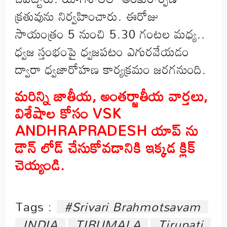
క్రతువును నిర్వహించారు. ఈరోజు
సాయంత్రం 5 నుంచి 5.30 గంటల మధ్య..
ధ్వజ స్తంభంపై ధ్వజపటం ఎగురవేయడం
ద్వారా ధ్వజారోహణ కార్యక్రమం జరగనుంది.
మరిన్ని జాతీయ
,
అంతర్జాతీయ వార్తలు
,
విశేషాల కోసం
VSK
ANDHRAPRADESH
యాప్ ను
డౌన్ లోడ్ చేసుకోవడానికి ఇక్కడ క్లిక్
చెయ్యండి
.
Tags :
#Srivari Brahmotsavam
INDIA
TIRUMALA
Tirupati