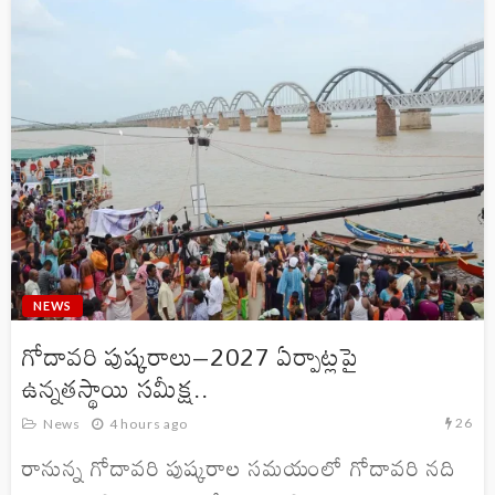
NEWS
గోదావరి పుష్కరాలు–2027 ఏర్పాట్లపై
ఉన్నతస్థాయి సమీక్ష..
26
News
4 hours ago
రానున్న గోదావరి పుష్కరాల సమయంలో గోదావరి నది