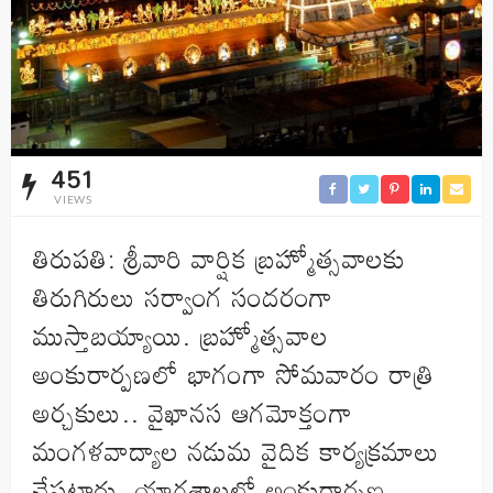
451
VIEWS
తిరుప‌తి: శ్రీవారి వార్షిక బ్రహ్మోత్సవాలకు
తిరుగిరులు సర్వాంగ సందరంగా
ముస్తాబయ్యాయి. బ్రహ్మోత్సవాల
అంకురార్పణలో భాగంగా సోమవారం రాత్రి
అర్చకులు.. వైఖానస ఆగమోక్తంగా
మంగళవాద్యాల నడుమ వైదిక కార్యక్రమాలు
చేపట్టారు. యాగశాలలో అంకురార్పణ