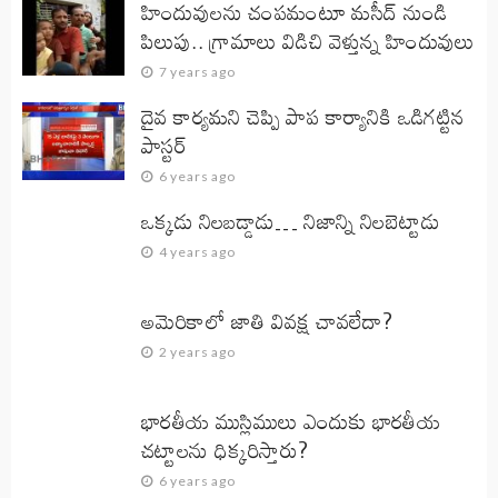
హిందువులను చంపమంటూ మసీద్ నుండి
పిలుపు.. గ్రామాలు విడిచి వెళ్తున్న హిందువులు
7 years ago
దైవ కార్యమని చెప్పి పాప కార్యానికి ఒడిగట్టిన
పాస్టర్
6 years ago
ఒక్కడు నిలబడ్డాడు… నిజాన్ని నిలబెట్టాడు
4 years ago
అమెరికాలో జాతి వివక్ష చావలేదా?
2 years ago
భారతీయ ముస్లిములు ఎందుకు భారతీయ
చట్టాలను ధిక్కరిస్తారు?
6 years ago