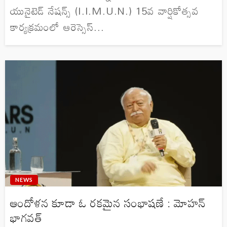
యునైటెడ్ నేషన్స్ (I.I.M.U.N.) 15వ వార్షికోత్సవ
కార్యక్రమంలో ఆరెస్సెస్...
NEWS
ఆందోళన కూడా ఓ రకమైన సంభాషణే : మోహన్
భాగవత్