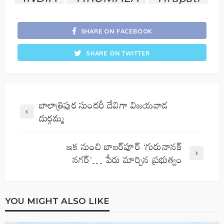
SHARE ON FACEBOOK
SHARE ON TWITTER
బాలాత్రిపుర సుందరీ దేవిగా విజయవాడ
దుర్గమ్మ
ఇక నుంచి బాబ‌ర్‌పూర్ ‘గురునాన‌క్
న‌గ‌ర్‌’… పేరు మార్చిన ప్ర‌భుత్వం
YOU MIGHT ALSO LIKE