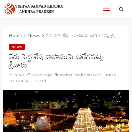
Home
News
నేడు పెద్ద శేష వాహనంపై ఊరేగనున్న శ్రీవారు
NEWS
నేడు పెద్ద శేష వాహనంపై ఊరేగనున్న
శ్రీవారు
News
4 years ago
#Srivari Brahmotsavam
INDIA
TIRUMALA
Tirupati