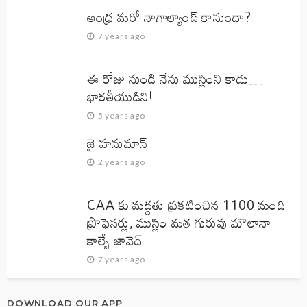
ఆంధ్ర మరో నాగాల్యాండ్ కానుందా?
7 years ago
ఈ రోజు నుండి నేను ముస్లింని కాదు…
భారతీయుడిని!
5 years ago
జై హనుమాన్‌
2 years ago
CAA కు మద్దతు ప్రకటించిన 1100 మంది
ప్రొఫెసర్లు, ముస్లిం మత గురువు మౌలానా
కాల్బే జావెద్‌
7 years ago
DOWNLOAD OUR APP