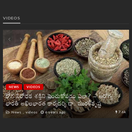
VIDEOS
NEWS
VIDEOS
రోగ నిరోధక శక్తిని పెంచుకోవడం ఎలా? – ఆరోగ్య
భారతి అఖిలభారత కార్యదర్శి డా. మురళీకృష్ణ
7.6k
News
videos
6 years ago