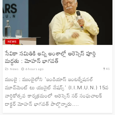
NEWS
సేవికా సమితికి అన్ని అంశాల్లో ఆరెస్సెస్ పూర్తి
మద్దతు : మోహన్ భాగవత్
41
News
6 hours ago
ముంబై : ముంబైలోని 'ఇండియాస్ ఇంటర్నేషనల్
మూవ్‌మెంట్ టు యునైట్ నేషన్స్' (I.I.M.U.N.) 15వ
వార్షికోత్సవ కార్యక్రమంలో ఆరెస్సెస్ సర్ సంఘచాలక్
డాక్టర్ మోహన్ భాగవత్ పాల్గొన్నారు....