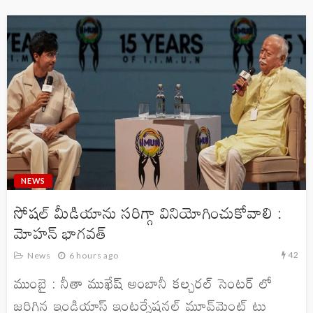
NEWS
సోషల్ మీడియాను సరిగ్గా వినియోగించుకోవాలి :
మోహన్ భాగవత్
42
News
6 hours ago
ముంబై : నీతా ముఖేష్ అంబానీ కల్చరల్ సెంటర్ లో
జరిగిన ఇండియాస్ ఇంటర్నేషనల్ మూవ్‌మెంట్ టు