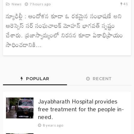
41
News
7 hours ago
న్యూఢిల్లీ : ఆందోళన కూడా ఓ రకమైన సంభాషణే అని
ఆరెస్సెస్ సర్ సంఘచాలక్ మోహన్ భాగవత్ స్పష్టం
చేశారు. ప్రజాస్వామ్యంలో నిరసన కూడా ఏకాభిప్రాయం
సాధించడానికి...
POPULAR
RECENT
Jayabharath Hospital provides
free treatment for the people in-
need.
8 years ago