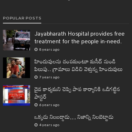
POPULAR POSTS
Jayabharath Hospital provides free
treatment for the people in-need.
8 years ago
హిందువులను చంపమంటూ మసీద్ నుండి
పిలుపు.. గ్రామాలు విడిచి వెళ్తున్న హిందువులు
7 years ago
దైవ కార్యమని చెప్పి పాప కార్యానికి ఒడిగట్టిన
పాస్టర్
6 years ago
ఒక్కడు నిలబడ్డాడు… నిజాన్ని నిలబెట్టాడు
4 years ago