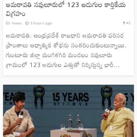
అమరావతి నవులూరులో 123 అడుగుల కార్తికేయ
విగ్రహం
42
News
5 hours ago
అమరావతి: ఆంధ్రప్రదేశ్ రాజధాని అమరావతి పరిసర
ప్రాంతాలు ఆధ్యాత్మిక శోభను సంతరించుకుంటున్నాయి.
గుంటూరు జిల్లా మంగళగిరి మండలం నవులూరు
గ్రామంలో 123 అడుగుల ఎత్తుతో నిర్మిస్తున్న భారీ...