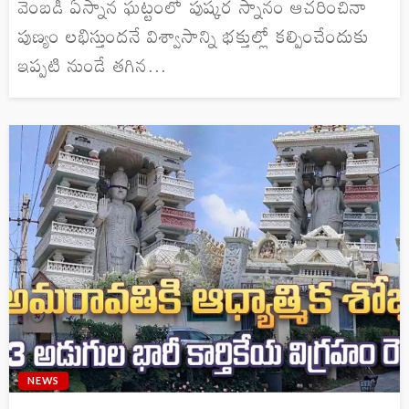
వెంబడి ఏస్నాన ఘట్టంలో పుష్కర స్నానం ఆచరించినా
పుణ్యం లభిస్తుందనే విశ్వాసాన్ని భక్తుల్లో కల్పించేందుకు
ఇప్పటి నుండే తగిన...
NEWS