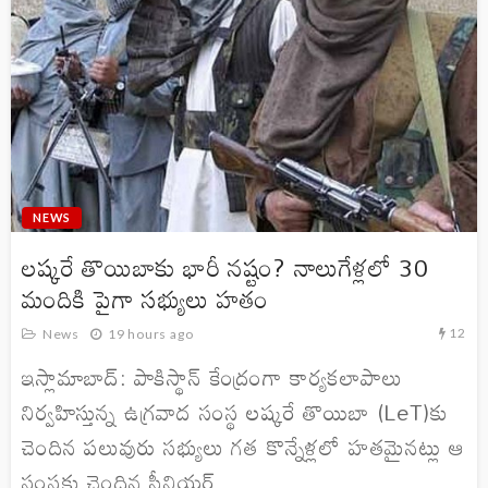
NEWS
లష్కరే తొయిబాకు భారీ నష్టం? నాలుగేళ్లలో 30
మందికి పైగా సభ్యులు హతం
12
News
19 hours ago
ఇస్లామాబాద్: పాకిస్థాన్ కేంద్రంగా కార్యకలాపాలు
నిర్వహిస్తున్న ఉగ్రవాద సంస్థ లష్కరే తొయిబా (LeT)కు
చెందిన పలువురు సభ్యులు గత కొన్నేళ్లలో హతమైనట్లు ఆ
సంస్థకు చెందిన సీనియర్...