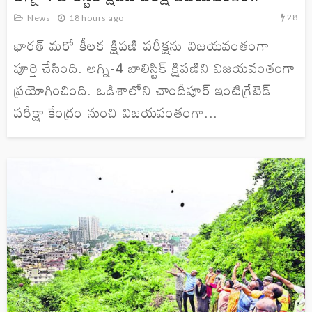
28
News
18 hours ago
భారత్ మరో కీలక క్షిపణి పరీక్షను విజయవంతంగా
పూర్తి చేసింది. అగ్ని-4 బాలిస్టిక్ క్షిపణిని విజయవంతంగా
ప్రయోగించింది. ఒడిశాలోని చాందీపూర్ ఇంటిగ్రేటెడ్
పరీక్షా కేంద్రం నుంచి విజయవంతంగా...