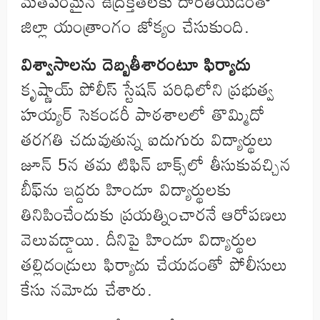
మతపరమైన ఉద్రిక్తతలకు దారితీయడంతో
జిల్లా యంత్రాంగం జోక్యం చేసుకుంది.
విశ్వాసాలను దెబ్బతీశారంటూ ఫిర్యాదు
కృష్ణాయ్ పోలీస్ స్టేషన్ పరిధిలోని ప్రభుత్వ
హయ్యర్ సెకండరీ పాఠశాలలో తొమ్మిదో
తరగతి చదువుతున్న ఐదుగురు విద్యార్థులు
జూన్ 5న తమ టిఫిన్ బాక్స్‌లో తీసుకువచ్చిన
బీఫ్‌ను ఇద్దరు హిందూ విద్యార్థులకు
తినిపించేందుకు ప్రయత్నించారనే ఆరోపణలు
వెలువడ్డాయి. దీనిపై హిందూ విద్యార్థుల
తల్లిదండ్రులు ఫిర్యాదు చేయడంతో పోలీసులు
కేసు నమోదు చేశారు.