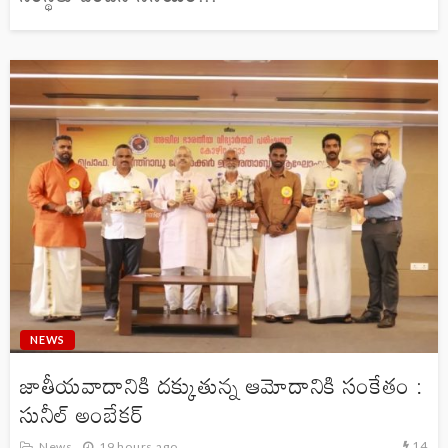
NEWS
జాతీయవాదానికి దక్కుతున్న ఆమోదానికి సంకేతం :
సునీల్ అంబేకర్
14
News
19 hours ago