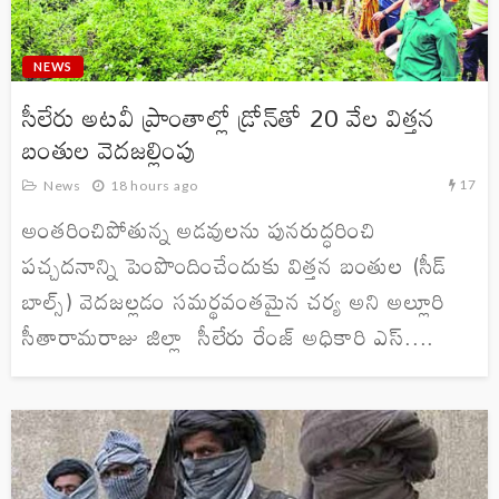
NEWS
సీలేరు అటవీ ప్రాంతాల్లో డ్రోన్‌తో 20 వేల విత్తన
బంతుల వెదజల్లింపు
17
News
18 hours ago
అంతరించిపోతున్న అడవులను పునరుద్ధరించి
పచ్చదనాన్ని పెంపొందించేందుకు విత్తన బంతుల (సీడ్
బాల్స్) వెదజల్లడం సమర్థవంతమైన చర్య అని అల్లూరి
సీతారామరాజు జిల్లా సీలేరు రేంజ్ అధికారి ఎస్....