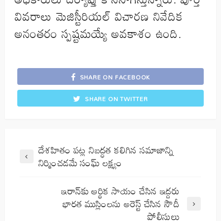
వివరాలు మెజిస్టీరియల్ విచారణ నివేదిక
అనంతరం స్పష్టమయ్యే అవకాశం ఉంది.
SHARE ON FACEBOOK
SHARE ON TWITTER
దేశహితం పట్ల నిబద్ధత కలిగిన సమాజాన్ని
నిర్మించడమే సంఘ్ లక్ష్యం
ఇరాన్‌కు ఆర్థిక సాయం చేసిన ఇద్దరు
భారత ముస్లింలను అరెస్ట్ చేసిన సౌదీ
పోలీసులు