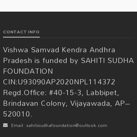
CONTACT INFO
Vishwa Samvad Kendra Andhra
Pradesh is funded by SAHITI SUDHA
FOUNDATION
CIN:U93090AP2020NPL114372
Regd.Office: #40-15-3, Labbipet,
Brindavan Colony, Vijayawada, AP–
520010.
Email:
sahitisudhafoundation@outlook.com