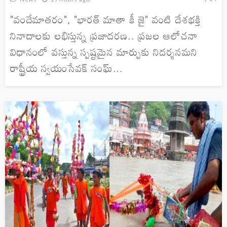
"వందేమాతరం", "భారత్ మాతా కీ జై" వంటి దేశభక్తి
నినాదాలకు లభిస్తున్న ప్రజాదరణ.. ప్రజల ఆలోచనా
విధానంలో వస్తున్న స్పష్టమైన మార్పుకు నిదర్శనమని
రాష్ట్రీయ స్వయంసేవక్ సంఘ్...