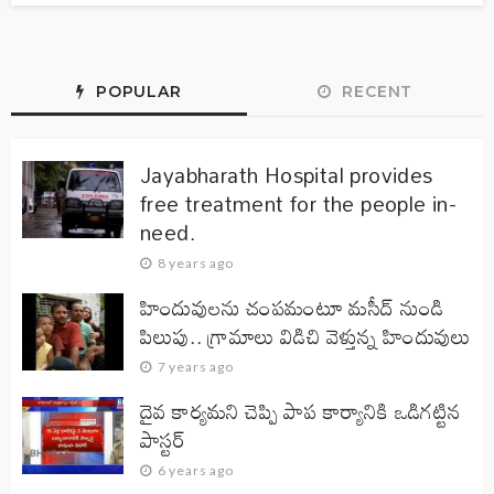
POPULAR
RECENT
Jayabharath Hospital provides
free treatment for the people in-
need.
8 years ago
హిందువులను చంపమంటూ మసీద్ నుండి
పిలుపు.. గ్రామాలు విడిచి వెళ్తున్న హిందువులు
7 years ago
దైవ కార్యమని చెప్పి పాప కార్యానికి ఒడిగట్టిన
పాస్టర్
6 years ago