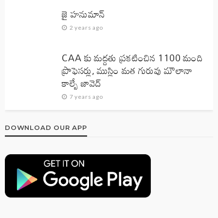
జై హనుమాన్‌
2 years ago
CAA కు మద్దతు ప్రకటించిన 1100 మంది
ప్రొఫెసర్లు, ముస్లిం మత గురువు మౌలానా
కాల్బే జావెద్‌
7 years ago
DOWNLOAD OUR APP