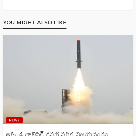
YOU MIGHT ALSO LIKE
NEWS
అగ్ని-4 బాలిస్టిక్ క్షిపణి పరీక్ష విజయవంతం..