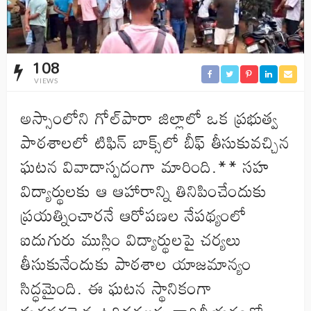
108
VIEWS
అస్సాంలోని గోల్‌పారా జిల్లాలో ఒక ప్రభుత్వ
పాఠశాలలో టిఫిన్ బాక్స్‌లో బీఫ్ తీసుకువచ్చిన
ఘటన వివాదాస్పదంగా మారింది.** సహ
విద్యార్థులకు ఆ ఆహారాన్ని తినిపించేందుకు
ప్రయత్నించారనే ఆరోపణల నేపథ్యంలో
ఐదుగురు ముస్లిం విద్యార్థులపై చర్యలు
తీసుకునేందుకు పాఠశాల యాజమాన్యం
సిద్ధమైంది. ఈ ఘటన స్థానికంగా