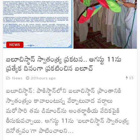
NEWS
బలూచిస్థాన్ స్వాతంత్ర్య ప్రకటన.. ఆగస్టు 11ను
ప్రత్యేక దినంగా ప్రకటించిన బలూచ్
15
News
20 hours ago
బలూచిస్థాన్: పాకిస్థాన్‌లోని బలూచిస్థాన్ ప్రాంతానికి
స్వాతంత్ర్యం కావాలంటున్న వేర్పాటువాద వర్గాలు
మరోసారి తమ డిమాండ్‌ను అంతర్జాతీయ వేదికపైకి
తీసుకువచ్చాయి. ఆగస్టు 11ను ‘బలూచిస్థాన్ స్వాతంత్ర్య
దినోత్సవం’గా పాటించాలని...