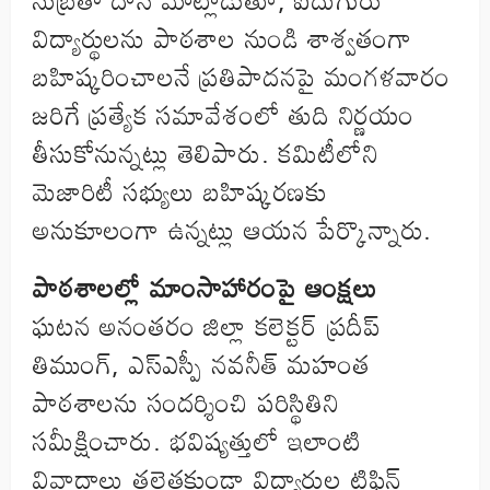
విద్యార్థులను పాఠశాల నుండి శాశ్వతంగా
బహిష్కరించాలనే ప్రతిపాదనపై మంగళవారం
జరిగే ప్రత్యేక సమావేశంలో తుది నిర్ణయం
తీసుకోనున్నట్లు తెలిపారు. కమిటీలోని
మెజారిటీ సభ్యులు బహిష్కరణకు
అనుకూలంగా ఉన్నట్లు ఆయన పేర్కొన్నారు.
పాఠశాలల్లో మాంసాహారంపై ఆంక్షలు
ఘటన అనంతరం జిల్లా కలెక్టర్ ప్రదీప్
తిముంగ్, ఎస్ఎస్పీ నవనీత్ మహంత
పాఠశాలను సందర్శించి పరిస్థితిని
సమీక్షించారు. భవిష్యత్తులో ఇలాంటి
వివాదాలు తలెత్తకుండా విద్యార్థుల టిఫిన్