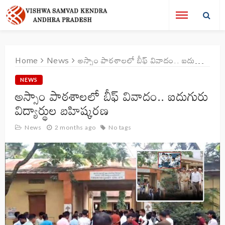
Home
News
అస్సాం పాఠశాలలో బీఫ్ వివాదం.. ఐదుగురు విద్యార్థుల బహిష్కరణ
NEWS
అస్సాం పాఠశాలలో బీఫ్ వివాదం.. ఐదుగురు
విద్యార్థుల బహిష్కరణ
News
2 months ago
No tags