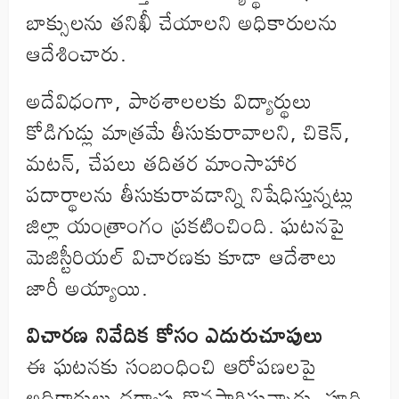
బాక్సులను తనిఖీ చేయాలని అధికారులను
ఆదేశించారు.
అదేవిధంగా, పాఠశాలలకు విద్యార్థులు
కోడిగుడ్లు మాత్రమే తీసుకురావాలని, చికెన్,
మటన్, చేపలు తదితర మాంసాహార
పదార్థాలను తీసుకురావడాన్ని నిషేధిస్తున్నట్లు
జిల్లా యంత్రాంగం ప్రకటించింది. ఘటనపై
మెజిస్టీరియల్ విచారణకు కూడా ఆదేశాలు
జారీ అయ్యాయి.
విచారణ నివేదిక కోసం ఎదురుచూపులు
ఈ ఘటనకు సంబంధించి ఆరోపణలపై
అధికారులు దర్యాప్తు కొనసాగిస్తున్నారు. పూర్తి