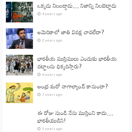
ఒక్కడు నిలబడ్డాడు… నిజాన్ని నిలబెట్టాడు
4 years ago
అమెరికాలో జాతి వివక్ష చావలేదా?
2 years ago
భారతీయ ముస్లిములు ఎందుకు భారతీయ
చట్టాలను ధిక్కరిస్తారు?
6 years ago
ఆంధ్ర మరో నాగాల్యాండ్ కానుందా?
7 years ago
ఈ రోజు నుండి నేను ముస్లింని కాదు…
భారతీయుడిని!
5 years ago