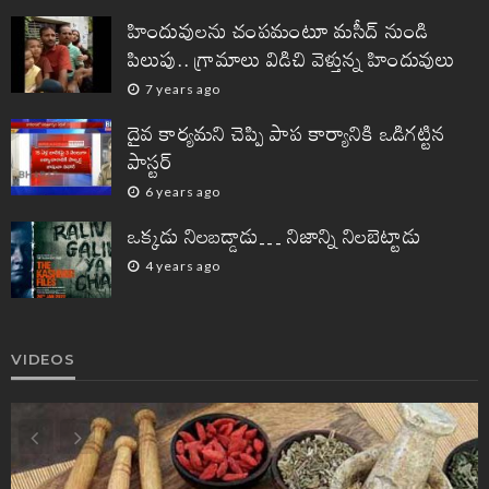
హిందువులను చంపమంటూ మసీద్ నుండి
పిలుపు.. గ్రామాలు విడిచి వెళ్తున్న హిందువులు
7 years ago
దైవ కార్యమని చెప్పి పాప కార్యానికి ఒడిగట్టిన
పాస్టర్
6 years ago
ఒక్కడు నిలబడ్డాడు… నిజాన్ని నిలబెట్టాడు
4 years ago
VIDEOS