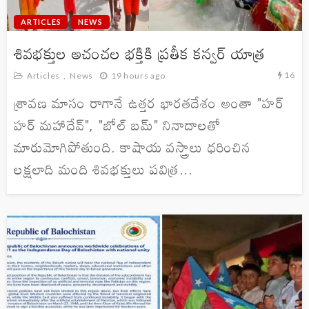
ARTICLES
NEWS
శివభక్తుల అచంచల భక్తికి ప్రతీక కన్వర్ యాత్ర
16
Articles
News
19 hours ago
శ్రావణ మాసం రాగానే ఉత్తర భారతదేశం అంతా "హర్
హర్ మహాదేవ్", "బోల్ బమ్" నినాదాలతో
మారుమోగిపోతుంది. కాషాయ వస్త్రాలు ధరించిన
లక్షలాది మంది శివభక్తులు పవిత్ర...