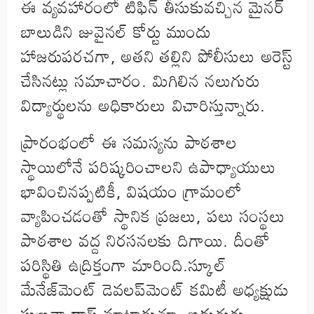
ఈ వ్యవహారంలో టిఫిన్ తీసుకువచ్చిన మైనర్
బాలుడిని జువైనల్ కోర్టు ముందు
హాజరుపరచగా, అతని తల్లిని పోలీసులు అరెస్ట్
చేసినట్లు సమాచారం. మిగిలిన నలుగురు
విద్యార్థులను అధికారులు విచారిస్తున్నారు.
ప్రారంభంలో ఈ సమస్యను పాఠశాల
స్థాయిలోనే పరిష్కరించాలని ఉపాధ్యాయులు
భావించినప్పటికీ, విషయం గ్రామంలో
వ్యాపించడంతో స్థానిక ప్రజలు, పలు సంస్థలు
పాఠశాల వద్ద నిరసనలకు దిగాయి. దీంతో
పరిస్థితి ఉద్రిక్తంగా మారింది.స్కూల్
మేనేజ్‌మెంట్ డెవలప్‌మెంట్ కమిటీ అధ్యక్షుడు
సుబ్రతా దాస్ మాట్లాడుతూ, ఐదుగురు