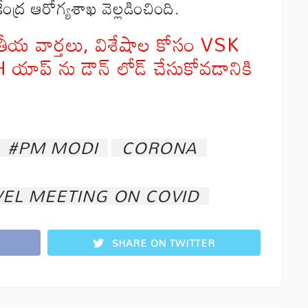
ంద్ర ఆరోగ్యశాఖ వెల్లడించింది.
ాతీయ వార్తలు, విశేషాల కోసం VSK
 ను డౌన్ లోడ్ చేసుకోవడానికి
#PM MODI
CORONA
VEL MEETING ON COVID
SHARE ON TWITTER