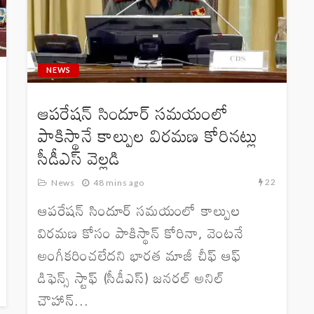
NEWS
ఆపరేషన్‌ సిందూర్‌ సమయంలో
పాకిస్థానే కాల్పుల విరమణ కోరినట్లు
సీడీఎస్‌ వెల్లడి
22
News
48 mins ago
ఆపరేషన్ సిందూర్ సమయంలో కాల్పుల
విరమణ కోసం పాకిస్థాన్ కోరినా, వెంటనే
అంగీకరించలేదని భారత మాజీ చీఫ్ ఆఫ్
డిఫెన్స్ స్టాఫ్ (సీడీఎస్) జనరల్ అనిల్
చౌహాన్...