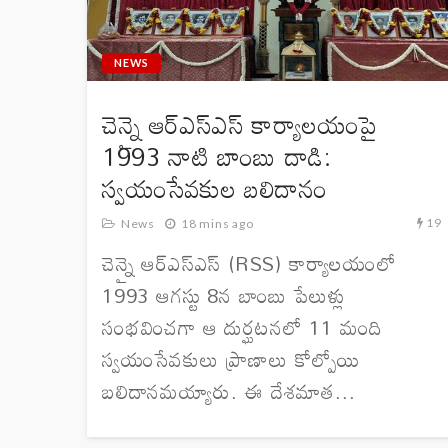
NEWS
చెన్నై ఆర్ఎస్ఎస్ కార్యాలయంపై
1993 నాటి బాంబు దాడి:
స్వయంసేవకుల బలిదానం
19
News
18 mins ago
చెన్నై ఆర్ఎస్ఎస్ (RSS) కార్యాలయంలో
1993 ఆగస్టు 8న బాంబు పేలుళ్లు
సంభవించగా ఆ దుర్ఘటనలో 11 మంది
స్వయంసేవకులు ప్రాణాలు కోల్పోయి
బలిదానమయ్యారు. ఈ దేశమాత...