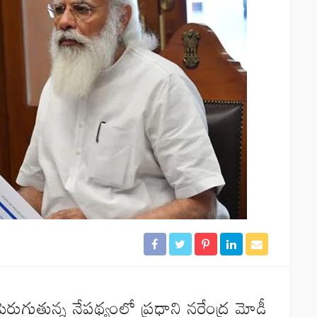
రుగుతున్న నేపథ్యంలో ప్రధాని నరేంద్ర మోడీ