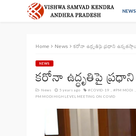
NEWS
Home
News
కరోనా ఉద్ధృతిపై ప్రధాని ఉన్నతస్
NEWS
కరోనా ఉద్ధృతిపై ప్రధా
News
5 years ago
#COVID-19
#PM MODI
PM MODI HIGH LEVEL MEETING ON COVID