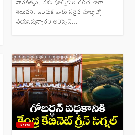
వారసత్వం, తమ పూర్వీకుల చరిత్ర బాగా
తెలుసని, అందుకే వారు సరైన మార్గాల్లో
పయనిస్తున్నారని ఆరెస్సెస్...
NEWS