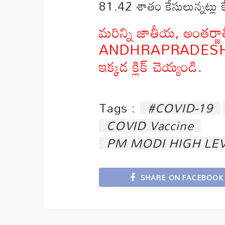
81.42 శాతం కేసులున్నట్లు కే
మరిన్ని జాతీయ, అంతర్జ
ANDHRAPRADESH యాప్
ఇక్కడ క్లిక్ చెయ్యండి.
Tags :
#COVID-19
COVID Vaccine
PM MODI HIGH LE
SHARE ON FACEBOOK