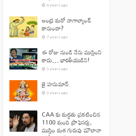
6 years ago
ఆంధ్ర మరో నాగాల్యాండ్
కానుందా?
7 years ago
ఈ రోజు నుండి నేను ముస్లింని
కాదు… భారతీయుడిని!
5 years ago
జై హనుమాన్‌
2 years ago
CAA కు మద్దతు ప్రకటించిన
1100 మంది ప్రొఫెసర్లు,
ముస్లిం మత గురువు మౌలానా