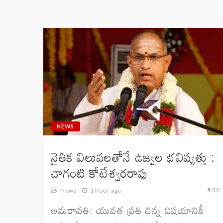
NEWS
నైతిక విలువలతోనే ఉజ్వల భవిష్యత్తు :
చాగంటి కోటేశ్వరరావు
30
News
1 hour ago
అమరావతి: యువత ప్రతి చిన్న విషయానికీ