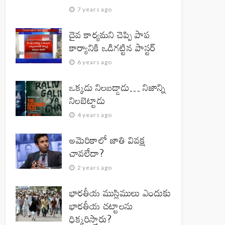
7 years ago
దైవ కార్యమని చెప్పి పాప
కార్యానికి ఒడిగట్టిన పాస్టర్
6 years ago
ఒక్కడు నిలబడ్డాడు… నిజాన్ని
నిలబెట్టాడు
4 years ago
అమెరికాలో జాతి వివక్ష
చావలేదా?
2 years ago
భారతీయ ముస్లిములు ఎందుకు
భారతీయ చట్టాలను
ధిక్కరిస్తారు?