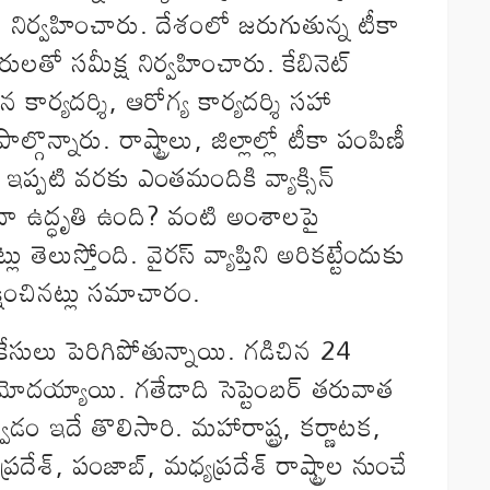
 నిర్వహించారు. దేశంలో జరుగుతున్న టీకా
రులతో సమీక్ష నిర్వహించారు. కేబినెట్
ాన కార్యదర్శి, ఆరోగ్య కార్యదర్శి సహా
గొన్నారు. రాష్ట్రాలు, జిల్లాల్లో టీకా పంపిణీ
ఇప్పటి వరకు ఎంతమందికి వ్యాక్సిన్‌
కరోనా ఉద్ధృతి ఉంది? వంటి అంశాలపై
 తెలుస్తోంది. వైరస్‌ వ్యాప్తిని అరికట్టేందుకు
్షించినట్లు సమాచారం.
ేసులు పెరిగిపోతున్నాయి. గడిచిన 24
ోదయ్యాయి. గతేడాది సెప్టెంబర్‌ తరువాత
డం ఇదే తొలిసారి. మహారాష్ట్ర, కర్ణాటక,
్రదేశ్‌, పంజాబ్‌, మధ్యప్రదేశ్‌ రాష్ట్రాల నుంచే