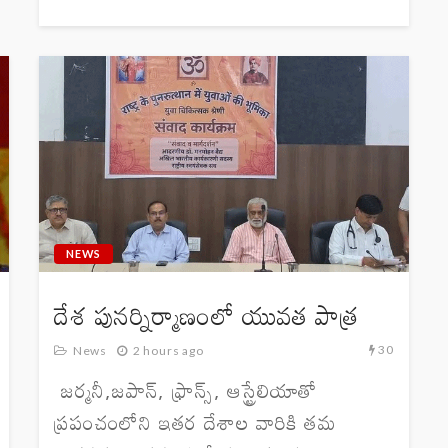
NEWS
దేశ పునర్నిర్మాణంలో యువత పాత్ర
30
News
2 hours ago
జర్మనీ,జపాన్, ఫ్రాన్స్, ఆస్ట్రేలియాతో
ప్రపంచంలోని ఇతర దేశాల వారికి తమ