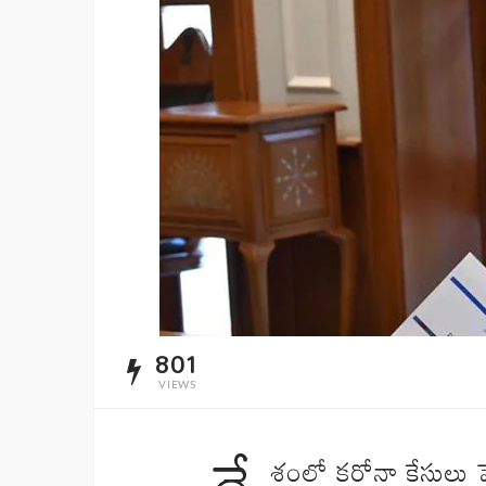
801
VIEWS
దే
శంలో కరోనా కేసులు పె