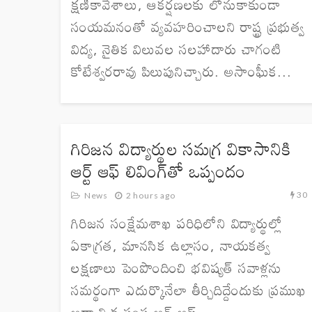
క్షణికావేశాలు, ఆకర్షణలకు లోనుకాకుండా
సంయమనంతో వ్యవహరించాలని రాష్ట్ర ప్రభుత్వ
విద్య, నైతిక విలువల సలహాదారు చాగంటి
కోటేశ్వరరావు పిలుపునిచ్చారు. అసాంఘీక...
గిరిజన విద్యార్థుల సమగ్ర వికాసానికి
ఆర్ట్ ఆఫ్ లివింగ్‌తో ఒప్పందం
30
News
2 hours ago
గిరిజన సంక్షేమశాఖ పరిధిలోని విద్యార్థుల్లో
ఏకాగ్రత, మానసిక ఉల్లాసం, నాయకత్వ
లక్షణాలు పెంపొందించి భవిష్యత్ సవాళ్లను
సమర్థంగా ఎదుర్కొనేలా తీర్చిదిద్దేందుకు ప్రముఖ