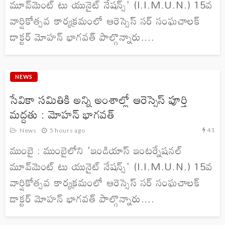
మూవ్‌మెంట్ టు యునైట్ నేషన్స్' (I.I.M.U.N.) 15వ
వార్షికోత్సవ కార్యక్రమంలో ఆరెస్సెస్ సర్ సంఘచాలక్
డాక్టర్ మోహన్ భాగవత్ పాల్గొన్నారు....
NEWS
సేవికా సమితికి అన్ని అంశాల్లో ఆరెస్సెస్ పూర్తి
మద్దతు : మోహన్ భాగవత్
41
News
5 hours ago
ముంబై : ముంబైలోని 'ఇండియాస్ ఇంటర్నేషనల్
మూవ్‌మెంట్ టు యునైట్ నేషన్స్' (I.I.M.U.N.) 15వ
వార్షికోత్సవ కార్యక్రమంలో ఆరెస్సెస్ సర్ సంఘచాలక్
డాక్టర్ మోహన్ భాగవత్ పాల్గొన్నారు....