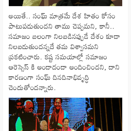
అయితే.. సంఘ్ మాత్రమే దేశ హితం కోసం
పాటుపడుతుందని తాము చెప్పమని, కానీ..
సమాజం బలంగా నిలబడినప్పుడే దేశం కూడా
నిలబడుతుందన్నదే తమ విశ్వాసమని
ప్రకటించారు. కష్ట సమయాల్లో సమాజం
ఆరెస్సెస్ కి అండాదండా అందించిందని, దాని
కారణంగా సంఘ్ దినదినాభివృద్ధి
చెందుతోందన్నారు.