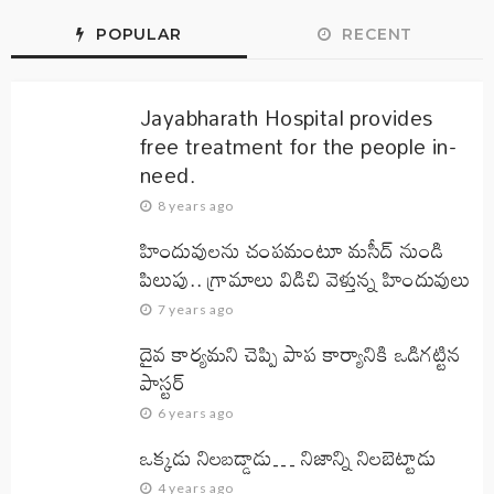
POPULAR
RECENT
Jayabharath Hospital provides
free treatment for the people in-
need.
8 years ago
హిందువులను చంపమంటూ మసీద్ నుండి
పిలుపు.. గ్రామాలు విడిచి వెళ్తున్న హిందువులు
7 years ago
దైవ కార్యమని చెప్పి పాప కార్యానికి ఒడిగట్టిన
పాస్టర్
6 years ago
ఒక్కడు నిలబడ్డాడు… నిజాన్ని నిలబెట్టాడు
4 years ago