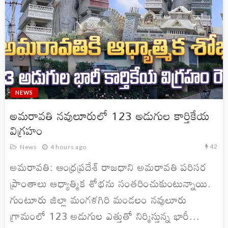
NEWS
అమరావతి నవులూరులో 123 అడుగుల కార్తికేయ
విగ్రహం
42
News
4 hours ago
అమరావతి: ఆంధ్రప్రదేశ్ రాజధాని అమరావతి పరిసర
ప్రాంతాలు ఆధ్యాత్మిక శోభను సంతరించుకుంటున్నాయి.
గుంటూరు జిల్లా మంగళగిరి మండలం నవులూరు
గ్రామంలో 123 అడుగుల ఎత్తుతో నిర్మిస్తున్న భారీ...