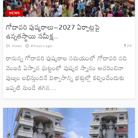
NEWS
గోదావరి పుష్కరాలు–2027 ఏర్పాట్లపై
ఉన్నతస్థాయి సమీక్ష..
26
News
4 hours ago
రానున్న గోదావరి పుష్కరాల సమయంలో గోదావరి నది
వెంబడి ఏస్నాన ఘట్టంలో పుష్కర స్నానం ఆచరించినా
పుణ్యం లభిస్తుందనే విశ్వాసాన్ని భక్తుల్లో కల్పించేందుకు
ఇప్పటి నుండే తగిన...