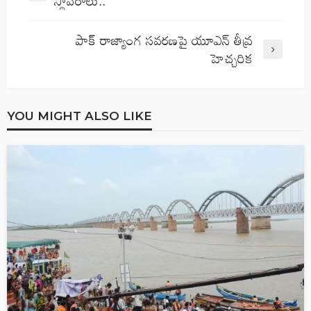
స్థావరాలు..
పాక్ రాజ్యాంగ సవరణపై యూఎన్ తీవ్ర
హెచ్చరిక
YOU MIGHT ALSO LIKE