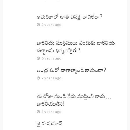
అమెరికాలో జాతి వివక్ష చావలేదా?
2 years ago
భారతీయ ముస్లిములు ఎందుకు భారతీయ
చట్టాలను ధిక్కరిస్తారు?
6 years ago
ఆంధ్ర మరో నాగాల్యాండ్ కానుందా?
7 years ago
ఈ రోజు నుండి నేను ముస్లింని కాదు…
భారతీయుడిని!
5 years ago
జై హనుమాన్‌