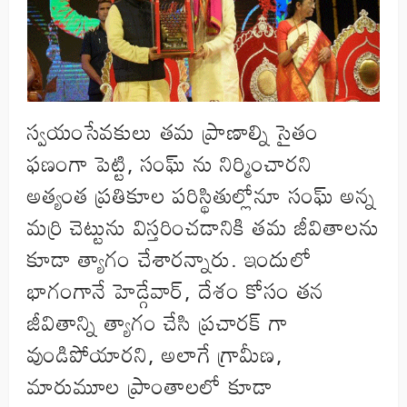
స్వయంసేవకులు తమ ప్రాణాల్ని సైతం
ఫణంగా పెట్టి, సంఘ్ ను నిర్మించారని
అత్యంత ప్రతికూల పరిస్థితుల్లోనూ సంఘ్ అన్న
మర్రి చెట్టును విస్తరించడానికి తమ జీవితాలను
కూడా త్యాగం చేశారన్నారు. ఇందులో
భాగంగానే హెడ్గేవార్, దేశం కోసం తన
జీవితాన్ని త్యాగం చేసి ప్రచారక్ గా
వుండిపోయారని, అలాగే గ్రామీణ,
మారుమూల ప్రాంతాలలో కూడా