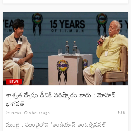
NEWS
శాశ్వత ద్వేషం దీనికి పరిష్కారం కాదు : మోహన్
భాగవత్
38
News
5 hours ago
ముంబై : ముంబైలోని 'ఇండియాస్ ఇంటర్నేషనల్