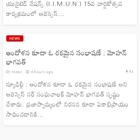
యునైటెడ్ నేషన్స్ (I.I.M.U.N.) 15వ వార్షికోత్సవ
కార్యక్రమంలో ఆరెస్సెస్...
NEWS
ఆందోళన కూడా ఓ రకమైన సంభాషణే : మోహన్
భాగవత్
41
News
6 hours ago
న్యూఢిల్లీ : ఆందోళన కూడా ఓ రకమైన సంభాషణే అని
ఆరెస్సెస్ సర్ సంఘచాలక్ మోహన్ భాగవత్ స్పష్టం
చేశారు. ప్రజాస్వామ్యంలో నిరసన కూడా ఏకాభిప్రాయం
సాధించడానికి...