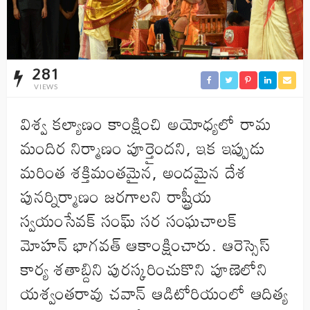
281
VIEWS
విశ్వ కల్యాణం కాంక్షించి అయోధ్యలో రామ
మందిర నిర్మాణం పూర్తైందని, ఇక ఇప్పుడు
మరింత శక్తిమంతమైన, అందమైన దేశ
పునర్నిర్మాణం జరగాలని రాష్ట్రీయ
స్వయంసేవక్ సంఘ్ సర సంఘచాలక్
మోహన్ భాగవత్ ఆకాంక్షించారు. ఆరెస్సెస్
కార్య శతాబ్దిని పురస్కరించుకొని పూణెలోని
యశ్వంతరావు చవాన్ ఆడిటోరియంలో ఆదిత్య