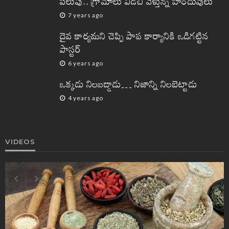
పిలుపు.. గ్రామాలు విడిచి వెళ్తున్న హిందువులు
7 years ago
దైవ కార్యమని చెప్పి పాప కార్యానికి ఒడిగట్టిన
పాస్టర్
6 years ago
ఒక్కడు నిలబడ్డాడు… నిజాన్ని నిలబెట్టాడు
4 years ago
VIDEOS