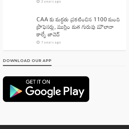
2 years ago
CAA కు మద్దతు ప్రకటించిన 1100 మంది
ప్రొఫెసర్లు, ముస్లిం మత గురువు మౌలానా
కాల్బే జావెద్‌
7 years ago
DOWNLOAD OUR APP