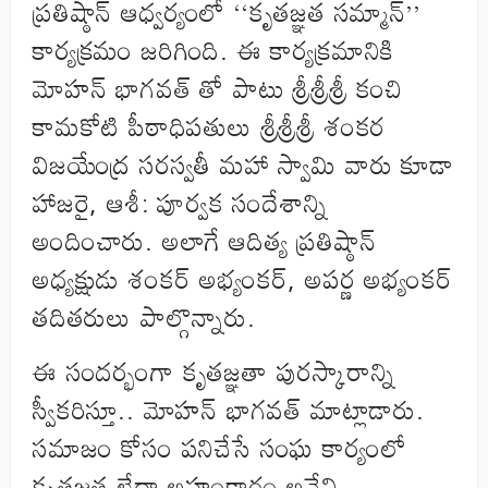
ప్రతిష్ఠాన్ ఆధ్వర్యంలో ‘‘కృతజ్ఞత సమ్మాన్’’
కార్యక్రమం జరిగింది. ఈ కార్యక్రమానికి
మోహన్ భాగవత్ తో పాటు శ్రీశ్రీశ్రీ కంచి
కామకోటి పీఠాధిపతులు శ్రీశ్రీశ్రీ శంకర
విజయేంద్ర సరస్వతీ మహా స్వామి వారు కూడా
హాజరై, ఆశీ: పూర్వక సందేశాన్ని
అందించారు. అలాగే ఆదిత్య ప్రతిష్ఠాన్
అధ్యక్షుడు శంకర్ అభ్యంకర్, అపర్ణ అభ్యంకర్
తదితరులు పాల్గొన్నారు.
ఈ సందర్భంగా కృతజ్ఞతా పురస్కారాన్ని
స్వీకరిస్తూ.. మోహన్ భాగవత్ మాట్లాడారు.
సమాజం కోసం పనిచేసే సంఘ కార్యంలో
కృతజ్ఞత లేదా అహంకారం అనేవి