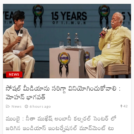
NEWS
సోషల్ మీడియాను సరిగ్గా వినియోగించుకోవాలి :
మోహన్ భాగవత్
42
News
6 hours ago
ముంబై : నీతా ముఖేష్ అంబానీ కల్చరల్ సెంటర్ లో
జరిగిన ఇండియాస్ ఇంటర్నేషనల్ మూవ్‌మెంట్ టు