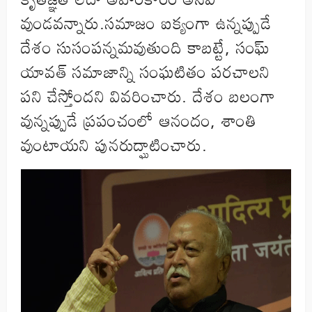
వుండవన్నారు.సమాజం ఐక్యంగా ఉన్నప్పుడే
దేశం సుసంపన్నమవుతుంది కాబట్టే, సంఘ్
యావత్ సమాజాన్ని సంఘటితం పరచాలని
పని చేస్తోందని వివరించారు. దేశం బలంగా
వున్నప్పుడే ప్రపంచంలో ఆనందం, శాంతి
వుంటాయని పునరుద్ఘాటించారు.