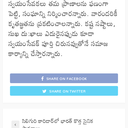
స్వయంసేవకలు తమ ప్రాణాలను ఫణంగా
పెట్టి, సంఘాన్ని నిర్మించారన్నారు. వారందరికీ
కృతజ్ఞతను ప్రకటించాలన్నారు. కష్ట నష్టాలు,
సుఖ దు:ఖాలు ఎదురైనప్పుడు కూడా
స్వయంసేవక్ పూర్తి చిరునవ్వుతోనే సమాజ
కార్యాన్ని చేస్తారన్నారు.
SHARE ON FACEBOOK
SHARE ON TWITTER
సిలిగురి కారిడార్‌లో భారత్ కొత్త సైనిక