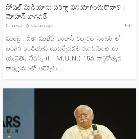
సోషల్ మీడియాను సరిగ్గా వినియోగించుకోవాలి :
మోహన్ భాగవత్
42
News
5 hours ago
ముంబై : నీతా ముఖేష్ అంబానీ కల్చరల్ సెంటర్ లో
జరిగిన ఇండియాస్ ఇంటర్నేషనల్ మూవ్‌మెంట్ టు
యునైటెడ్ నేషన్స్ (I.I.M.U.N.) 15వ వార్షికోత్సవ
కార్యక్రమంలో ఆరెస్సెస్...