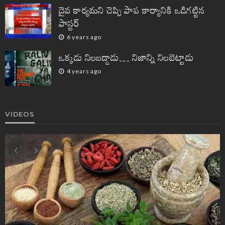
దైవ కార్యమని చెప్పి పాప కార్యానికి ఒడిగట్టిన
పాస్టర్
6 years ago
ఒక్కడు నిలబడ్డాడు… నిజాన్ని నిలబెట్టాడు
4 years ago
VIDEOS