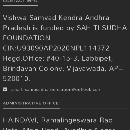
CONTACT INFO
Vishwa Samvad Kendra Andhra
Pradesh is funded by SAHITI SUDHA
FOUNDATION
CIN:U93090AP2020NPL114372
Regd.Office: #40-15-3, Labbipet,
Brindavan Colony, Vijayawada, AP–
520010.
Email:
sahitisudhafoundation@outlook.com
ADMINISTRATIVE OFFICE:
HAINDAVI, Ramalingeswara Rao
Peta, Main Road, Ayodhya Nagar,