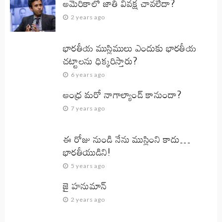
అమెరికాలో జాతి వివక్ష చావలేదా?
2 years ago
భారతీయ ముస్లిములు ఎందుకు భారతీయ
చట్టాలను ధిక్కరిస్తారు?
6 years ago
ఆంధ్ర మరో నాగాల్యాండ్ కానుందా?
7 years ago
ఈ రోజు నుండి నేను ముస్లింని కాదు…
భారతీయుడిని!
5 years ago
జై హనుమాన్‌
2 years ago