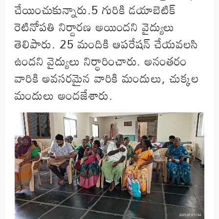
చేయించుకున్నారు.5 గురికి డయాబెటిక్
రెటినోపతి నిర్దారణ అయిందని వైద్యులు
తెలిపారు. 25 మందికి ఆపరేషన్ చేయవలసి
ఉందని వైద్యులు నిర్ధారించారు. అనంతరం
వారికి అవసరమైన వారికి మందులు, చుక్కల
మందులు అందజేశారు.