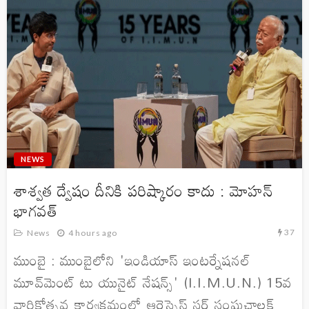
NEWS
శాశ్వత ద్వేషం దీనికి పరిష్కారం కాదు : మోహన్
భాగవత్
37
News
4 hours ago
ముంబై : ముంబైలోని 'ఇండియాస్ ఇంటర్నేషనల్
మూవ్‌మెంట్ టు యునైట్ నేషన్స్' (I.I.M.U.N.) 15వ
వార్షికోత్సవ కార్యక్రమంలో ఆరెస్సెస్ సర్ సంఘచాలక్