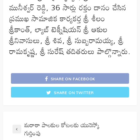
మునీశ్వర్ రెడ్డి, 36 సార్లు రక్తం దానం చేసిన
ప్రముఖ సామాజిక కార్యకర్త శ్రీ శీలం
శ్రీకాంత్, ల్యాబ్ టెక్నీషియన్ శ్రీ ఆకుల
శ్రీనివాసులు, శ్రీ శివ, శ్రీ సుబ్బరామయ్య, శ్రీ
రామకృష్ణ, శ్రీ సురేష్ తదితరులు పాల్గొన్నారు.
SHARE ON FACEBOOK
SHARE ON TWITTER
మరాఠా పాలకుల కోటలకు యునెస్కో
గుర్తింపు