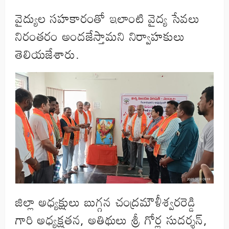
వైద్యుల సహకారంతో ఇలాంటి వైద్య సేవలు
నిరంతరం అందజే‌స్తామని నిర్వాహకులు
తెలియజేశారు.
జిల్లా అధ్యక్షులు బుగ్గన చంద్రమౌళీశ్వరరెడ్డి
గారి అధ్యక్షతన, అతిథులు శ్రీ గోర్ల సుదర్శన్,