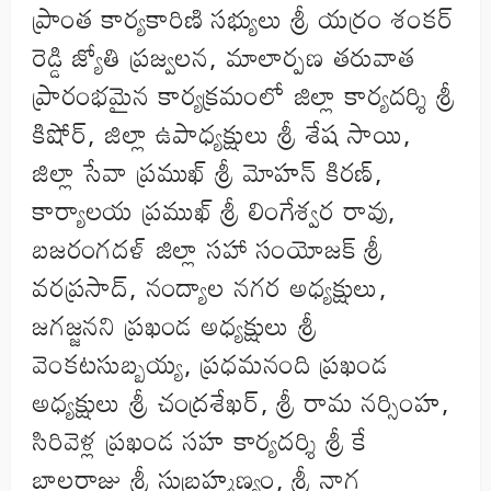
ప్రాంత కార్యకారిణి సభ్యులు శ్రీ యర్రం శంకర్
రెడ్డి జ్యోతి ప్రజ్వలన, మాలార్పణ తరువాత
ప్రారంభమైన కార్యక్రమంలో జిల్లా కార్యదర్శి శ్రీ
కిషోర్, జిల్లా ఉపాధ్యక్షులు శ్రీ శేష సాయి,
జిల్లా సేవా ప్రముఖ్ శ్రీ మోహన్ కిరణ్,
కార్యాలయ ప్రముఖ్ శ్రీ లింగేశ్వర రావు,
బజరంగదళ్ జిల్లా సహా సంయోజక్ శ్రీ
వరప్రసాద్, నంద్యాల నగర అధ్యక్షులు,
జగజ్జనని ప్రఖండ అధ్యక్షులు శ్రీ
వెంకటసుబ్బయ్య, ప్రధమనంది ప్రఖండ
అధ్యక్షులు శ్రీ చంద్రశేఖర్, శ్రీ రామ నర్సింహ,
సిరివెళ్ల ప్రఖండ సహ కార్యదర్శి శ్రీ కే
బాలరాజు శ్రీ సుబ్రహ్మణ్యం, శ్రీ నాగ