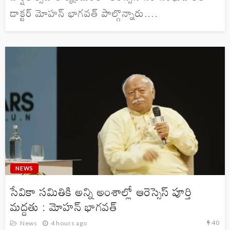
డాక్టర్ మోహన్ భాగవత్ పాల్గొన్నారు....
NEWS
సేవికా సమితికి అన్ని అంశాల్లో ఆరెస్సెస్ పూర్తి
మద్దతు : మోహన్ భాగవత్
40
News
4 hours ago