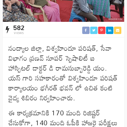
582
VIEWS
నంద్యాల జిల్లా, విశ్వహిందూ పరిషత్, సేవా
విభాగం ప్రణవ్ సూపర్ స్పెషాలిటీ ఐ
హాస్పిటల్ డాక్టర్ డి రామసుబ్బారెడ్డి యం.
యస్ గారి సహకారంతో విశ్వహిందూ పరిషత్
కార్యాలయం భగీరత్ భవన్ లో ఉచిత కంటి
వైద్య శిబిరం నిర్వహించారు.
ఈ కార్యక్రమానికి 170 మంది రిజిష్టర్
చేసుకోగా, 140 మంది ఓపీకి హాజరై పరీక్షలు