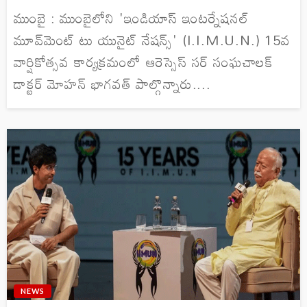
ముంబై : ముంబైలోని 'ఇండియాస్ ఇంటర్నేషనల్
మూవ్‌మెంట్ టు యునైట్ నేషన్స్' (I.I.M.U.N.) 15వ
వార్షికోత్సవ కార్యక్రమంలో ఆరెస్సెస్ సర్ సంఘచాలక్
డాక్టర్ మోహన్ భాగవత్ పాల్గొన్నారు....
NEWS