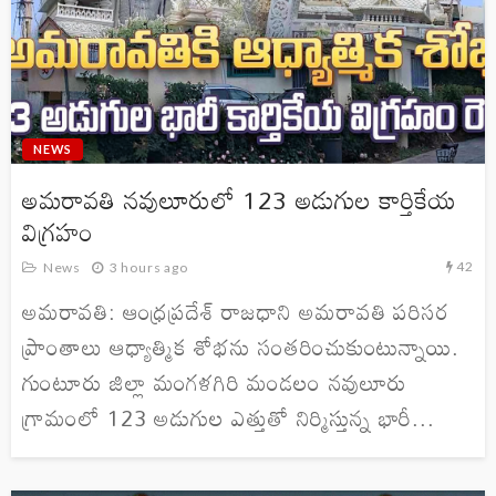
NEWS
అమరావతి నవులూరులో 123 అడుగుల కార్తికేయ
విగ్రహం
42
News
3 hours ago
అమరావతి: ఆంధ్రప్రదేశ్ రాజధాని అమరావతి పరిసర
ప్రాంతాలు ఆధ్యాత్మిక శోభను సంతరించుకుంటున్నాయి.
గుంటూరు జిల్లా మంగళగిరి మండలం నవులూరు
గ్రామంలో 123 అడుగుల ఎత్తుతో నిర్మిస్తున్న భారీ...