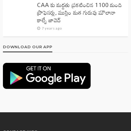
CAA కు మద్దతు ప్రకటించిన 1100 మంది
ప్రొఫెసర్లు, ముస్లిం మత గురువు మౌలానా
కాల్బే జావెద్‌
7 years ago
DOWNLOAD OUR APP