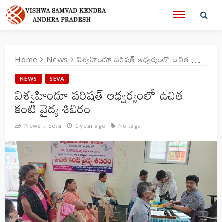
Home
News
విశ్వహిందూ పరిషత్ ఆధ్వర్యంలో ఉచిత కంటి వైద్య శిబిరం
NEWS
SEVA
విశ్వహిందూ పరిషత్ ఆధ్వర్యంలో ఉచిత
కంటి వైద్య శిబిరం
News
Seva
1 year ago
No tags