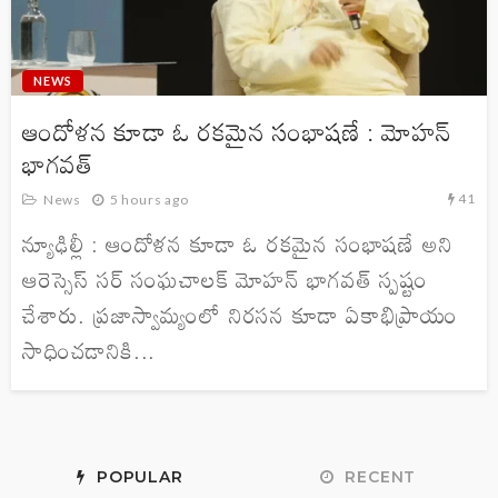
NEWS
ఆందోళన కూడా ఓ రకమైన సంభాషణే : మోహన్
భాగవత్
41
News
5 hours ago
న్యూఢిల్లీ : ఆందోళన కూడా ఓ రకమైన సంభాషణే అని
ఆరెస్సెస్ సర్ సంఘచాలక్ మోహన్ భాగవత్ స్పష్టం
చేశారు. ప్రజాస్వామ్యంలో నిరసన కూడా ఏకాభిప్రాయం
సాధించడానికి...
POPULAR
RECENT