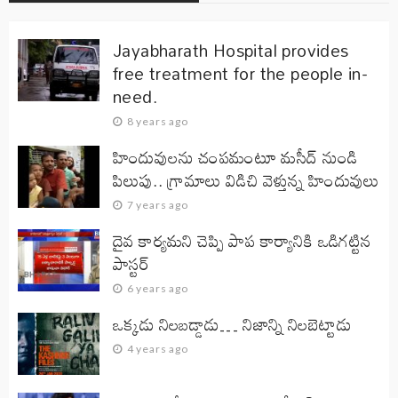
Jayabharath Hospital provides
free treatment for the people in-
need.
8 years ago
హిందువులను చంపమంటూ మసీద్ నుండి
పిలుపు.. గ్రామాలు విడిచి వెళ్తున్న హిందువులు
7 years ago
దైవ కార్యమని చెప్పి పాప కార్యానికి ఒడిగట్టిన
పాస్టర్
6 years ago
ఒక్కడు నిలబడ్డాడు… నిజాన్ని నిలబెట్టాడు
4 years ago