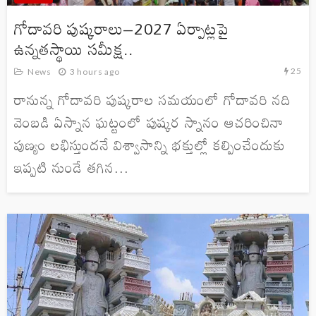
గోదావరి పుష్కరాలు–2027 ఏర్పాట్లపై
ఉన్నతస్థాయి సమీక్ష..
25
News
3 hours ago
రానున్న గోదావరి పుష్కరాల సమయంలో గోదావరి నది
వెంబడి ఏస్నాన ఘట్టంలో పుష్కర స్నానం ఆచరించినా
పుణ్యం లభిస్తుందనే విశ్వాసాన్ని భక్తుల్లో కల్పించేందుకు
ఇప్పటి నుండే తగిన...