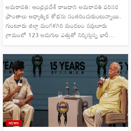
అమరావతి: ఆంధ్రప్రదేశ్ రాజధాని అమరావతి పరిసర
ప్రాంతాలు ఆధ్యాత్మిక శోభను సంతరించుకుంటున్నాయి.
గుంటూరు జిల్లా మంగళగిరి మండలం నవులూరు
గ్రామంలో 123 అడుగుల ఎత్తుతో నిర్మిస్తున్న భారీ...
NEWS