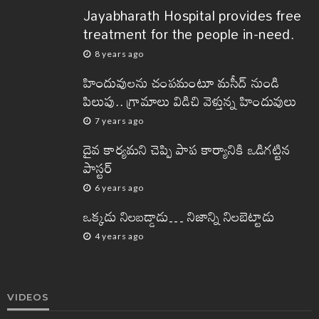
Jayabharath Hospital provides free
treatment for the people in-need.
8 years ago
హిందువులను చంపమంటూ మసీద్ నుండి
పిలుపు.. గ్రామాలు విడిచి వెళ్తున్న హిందువులు
7 years ago
దైవ కార్యమని చెప్పి పాప కార్యానికి ఒడిగట్టిన
పాస్టర్
6 years ago
ఒక్కడు నిలబడ్డాడు… నిజాన్ని నిలబెట్టాడు
4 years ago
VIDEOS