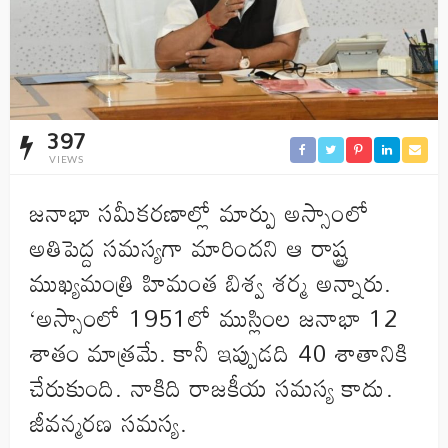
397
VIEWS
జనాభా సమీకరణాల్లో మార్పు అస్సాంలో
అతిపెద్ద సమస్యగా మారిందని ఆ రాష్ట్ర
ముఖ్యమంత్రి హిమంత బిశ్వ శర్మ అన్నారు.
‘అస్సాంలో 1951లో ముస్లింల జనాభా 12
శాతం మాత్రమే. కానీ ఇప్పుడది 40 శాతానికి
చేరుకుంది. నాకిది రాజకీయ సమస్య కాదు.
జీవన్మరణ సమస్య.