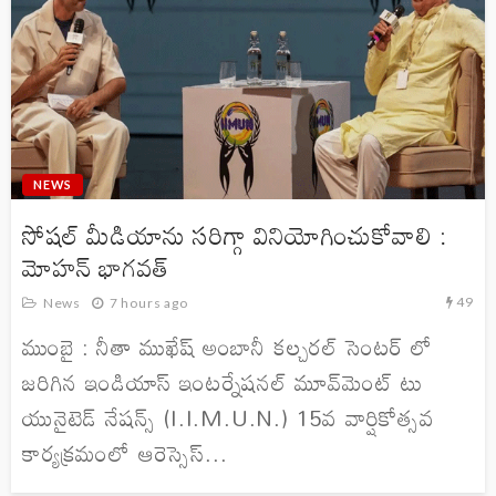
NEWS
సోషల్ మీడియాను సరిగ్గా వినియోగించుకోవాలి :
మోహన్ భాగవత్
49
News
7 hours ago
ముంబై : నీతా ముఖేష్ అంబానీ కల్చరల్ సెంటర్ లో
జరిగిన ఇండియాస్ ఇంటర్నేషనల్ మూవ్‌మెంట్ టు
యునైటెడ్ నేషన్స్ (I.I.M.U.N.) 15వ వార్షికోత్సవ
కార్యక్రమంలో ఆరెస్సెస్...