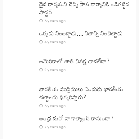
దైవ కార్యమని చెప్పి పాప కార్యానికి ఒడిగట్టిన
పాస్టర్
6 years ago
ఒక్కడు నిలబడ్డాడు… నిజాన్ని నిలబెట్టాడు
4 years ago
అమెరికాలో జాతి వివక్ష చావలేదా?
2 years ago
భారతీయ ముస్లిములు ఎందుకు భారతీయ
చట్టాలను ధిక్కరిస్తారు?
6 years ago
ఆంధ్ర మరో నాగాల్యాండ్ కానుందా?
7 years ago