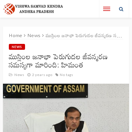
Home
News
ముస్లింల జనాభా పెరుగుదల జీవన్మరణ సమస్యగా మారింది: హిమంత
NEWS
ముస్లింల జనాభా పెరుగుదల జీవన్మరణ
సమస్యగా మారింది: హిమంత
News
2 years ago
No tags