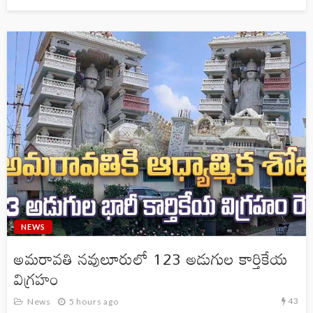
NEWS
అమరావతి నవులూరులో 123 అడుగుల కార్తికేయ
విగ్రహం
43
News
5 hours ago