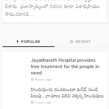
చేశారు. ప్రజాస్వామ్యంలో నిరసన కూడా ఏకాభిప్రాయం
సాధించడానికి...
POPULAR
RECENT
Jayabharath Hospital provides
free treatment for the people in-
need.
8 years ago
హిందువులను చంపమంటూ మసీద్ నుండి
పిలుపు.. గ్రామాలు విడిచి వెళ్తున్న హిందువులు
7 years ago