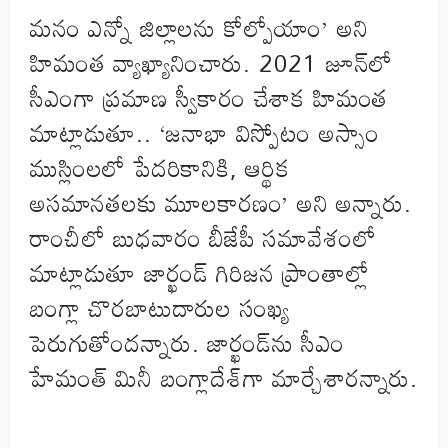
మనం ఎన్నో జిల్లాలను కోల్పోయాం’ అని
హిమంత వ్యాఖ్యానించారు. 2021 జూన్‌లో
సీఎంగా ప్రమాణ స్వీకారం చేశాక హిమంత
మాట్లాడుతూ.. ‘జనాభా విస్పోటం అస్సాం
ముస్లింలలో పేదరికానికి, ఆర్థిక
అసమానతలకు మూలకారణం’ అని అన్నారు.
రాంచీలో బుధవారం బీజేపీ సమావేశంలో
మాట్లాడుతూ జార్ఖండ్‌ గిరిజన ప్రాంతాల్లో
బంగ్లా చొరబాటుదారుల సంఖ్య
పెరుగుతోందన్నారు. జార్ఖండ్‌ను సీఎం
హేమంత్‌ మినీ బంగ్లాదేశ్‌గా మార్చేశారన్నారు.