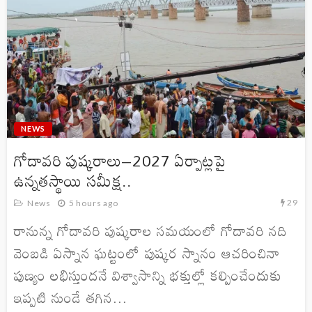
NEWS
గోదావరి పుష్కరాలు–2027 ఏర్పాట్లపై
ఉన్నతస్థాయి సమీక్ష..
29
News
5 hours ago
రానున్న గోదావరి పుష్కరాల సమయంలో గోదావరి నది
వెంబడి ఏస్నాన ఘట్టంలో పుష్కర స్నానం ఆచరించినా
పుణ్యం లభిస్తుందనే విశ్వాసాన్ని భక్తుల్లో కల్పించేందుకు
ఇప్పటి నుండే తగిన...