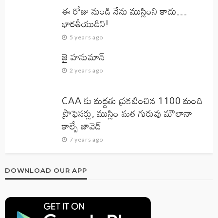
ఈ రోజు నుండి నేను ముస్లింని కాదు…
భారతీయుడిని!
5 years ago
జై హనుమాన్‌
2 years ago
CAA కు మద్దతు ప్రకటించిన 1100 మంది
ప్రొఫెసర్లు, ముస్లిం మత గురువు మౌలానా
కాల్బే జావెద్‌
7 years ago
DOWNLOAD OUR APP