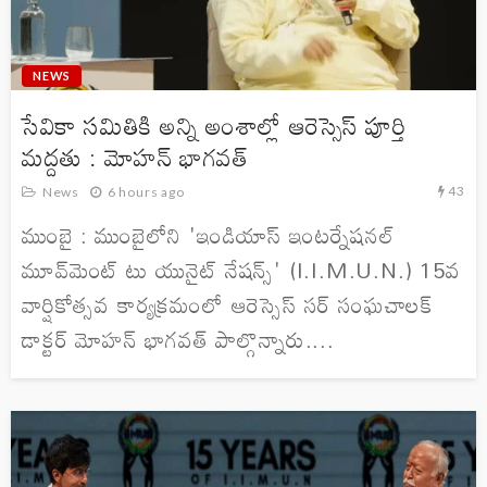
NEWS
సేవికా సమితికి అన్ని అంశాల్లో ఆరెస్సెస్ పూర్తి
మద్దతు : మోహన్ భాగవత్
43
News
6 hours ago
ముంబై : ముంబైలోని 'ఇండియాస్ ఇంటర్నేషనల్
మూవ్‌మెంట్ టు యునైట్ నేషన్స్' (I.I.M.U.N.) 15వ
వార్షికోత్సవ కార్యక్రమంలో ఆరెస్సెస్ సర్ సంఘచాలక్
డాక్టర్ మోహన్ భాగవత్ పాల్గొన్నారు....