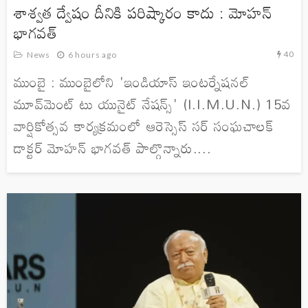
శాశ్వత ద్వేషం దీనికి పరిష్కారం కాదు : మోహన్
భాగవత్
40
News
6 hours ago
ముంబై : ముంబైలోని 'ఇండియాస్ ఇంటర్నేషనల్
మూవ్‌మెంట్ టు యునైట్ నేషన్స్' (I.I.M.U.N.) 15వ
వార్షికోత్సవ కార్యక్రమంలో ఆరెస్సెస్ సర్ సంఘచాలక్
డాక్టర్ మోహన్ భాగవత్ పాల్గొన్నారు....