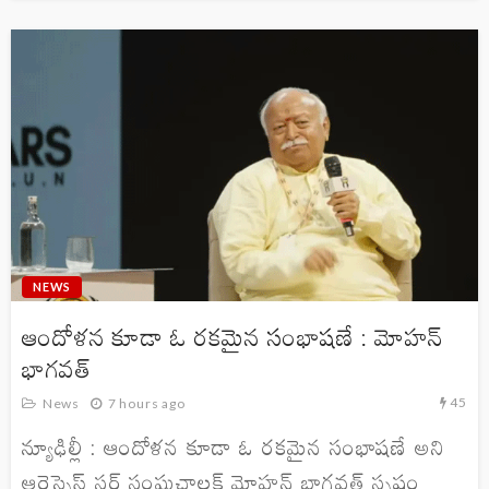
NEWS
ఆందోళన కూడా ఓ రకమైన సంభాషణే : మోహన్
భాగవత్
45
News
7 hours ago
న్యూఢిల్లీ : ఆందోళన కూడా ఓ రకమైన సంభాషణే అని
ఆరెస్సెస్ సర్ సంఘచాలక్ మోహన్ భాగవత్ స్పష్టం