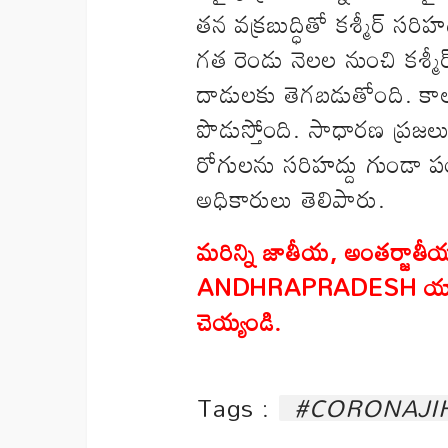
తన వక్రబుద్ధితో కశ్మీర్‌ సరి
గత రెండు నెలల నుంచి కశ్మీర్‌
దాడులకు తెగబడుతోంది. కాల
పొడుస్తోంది. సాధారణ ప్రజల
రోగులను సరిహద్దు గుండా పంపి 
అధికారులు తెలిపారు.
మరిన్ని జాతీయ
,
అంతర్జాతీయ
ANDHRAPRADESH
యా
చెయ్యండి
.
Tags :
#CORONAJI