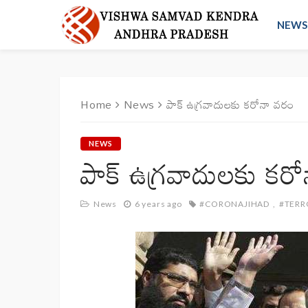
NEWS
Home
News
పాక్ ఉగ్రవాదులకు కరోనా వరం
NEWS
పాక్ ఉగ్రవాదులకు కర
News
6 years ago
#CORONAJIHAD
#TERR