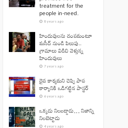
treatment for the
people in-need.
8 years ago
హిందువులను చంపమంటూ
మసీద్ నుండి పిలుపు..
గ్రామాలు విడిచి వెళ్తున్న
హిందువులు
7 years ago
దైవ కార్యమని చెప్పి పాప
కార్యానికి ఒడిగట్టిన పాస్టర్
6 years ago
ఒక్కడు నిలబడ్డాడు… నిజాన్ని
నిలబెట్టాడు
4 years ago