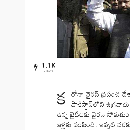
1.1K
VIEWS
క
రోనా వైరస్‌ ప్రపంచ దే
పాకిస్థాన్‌లోని ఉగ్రవ
ఉన్న ఖైదీలకు వైరస్‌ సోకుతు
ఇళ్లకు పంపింది. ఇప్పటి వర