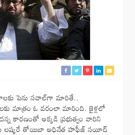
శాలకు పెను సవాల్‌గా మారితే..
ాదులకు మాత్రం ఓ వరంలా మారింది. జైళ్లలో
ందన్న కారణంతో అక్కడి ప్రభుత్వం వారిని
కు లష్కరే తోయిబా అధినేత హఫీజ్‌ సయీద్‌