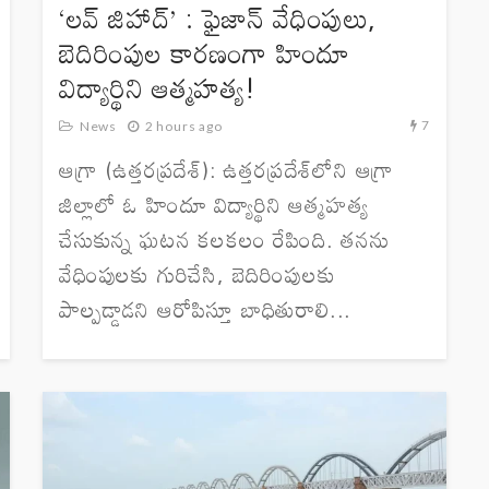
‘లవ్ జిహాద్’ : ఫైజాన్ వేధింపులు,
బెదిరింపుల కారణంగా హిందూ
విద్యార్థిని ఆత్మహత్య!
7
News
2 hours ago
ఆగ్రా (ఉత్తరప్రదేశ్): ఉత్తరప్రదేశ్‌లోని ఆగ్రా
జిల్లాలో ఓ హిందూ విద్యార్థిని ఆత్మహత్య
చేసుకున్న ఘటన కలకలం రేపింది. తనను
వేధింపులకు గురిచేసి, బెదిరింపులకు
పాల్పడ్డాడని ఆరోపిస్తూ బాధితురాలి...