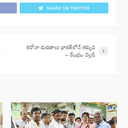
SHARE ON TWITTER
కరోనా మరణాలు భారత్‌లోనే తక్కువ
– కేంద్రం వెల్లడి