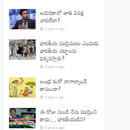
అమెరికాలో జాతి వివక్ష
చావలేదా?
2 years ago
భారతీయ ముస్లిములు ఎందుకు
భారతీయ చట్టాలను
ధిక్కరిస్తారు?
6 years ago
ఆంధ్ర మరో నాగాల్యాండ్
కానుందా?
7 years ago
ఈ రోజు నుండి నేను ముస్లింని
కాదు… భారతీయుడిని!
5 years ago