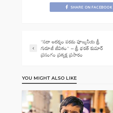
SHARE ON FACEBOOK
“సదా ఆదర్శం పరమ పూజ్యనీయ శ్రీ
గురూజీ జీవితం” – శ్రీ భరత్ కుమార్
ప్రసంగం ప్రత్యక్ష ప్రసారం
YOU MIGHT ALSO LIKE