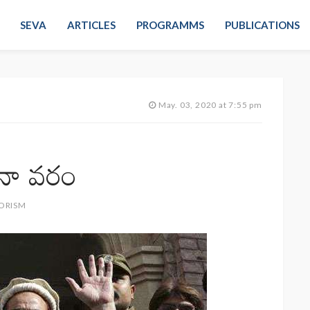
SEVA
ARTICLES
PROGRAMMS
PUBLICATIONS
May. 03, 2020 at 7:55 pm
ోనా వరం
ORISM