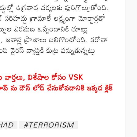
హద్దుల్లో ఉగ్రవాద చర్యలకు పురిగొల్పుతోంది.
 సరిహద్దు గ్రామాలే లక్ష్యంగా మోర్టార్లతో
్పుల విరమణ ఒప్పందానికి తూట్లు
ు, జవాన్ల ప్రాణాలు బలిగొంటోంది. కరోనా
వైరస్ వ్యాప్తికి కుట్ర పన్నుతున్నట్లు
 వార్తలు
,
విశేషాల కోసం
VSK
ప్ ను డౌన్ లోడ్ చేసుకోవడానికి ఇక్కడ క్లిక్
HAD
#TERRORISM