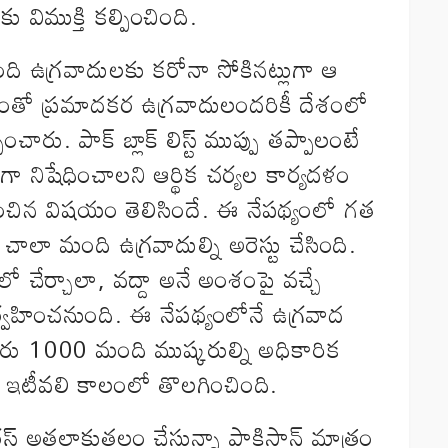
విముక్తి కల్పించింది.
ంది ఉగ్రవాదులకు కరోనా సోకినట్లుగా ఆ
నెపంతో ప్రమాదకర ఉగ్రవాదులందరికీ దేశంలో
చారు. పాక్‌ బ్లాక్‌ లిస్ట్‌ ముప్పు తప్పాలంటే
తిగా నిషేధించాలని ఆర్థిక చర్యల కార్యదళం
చరించిన విషయం తెలిసిందే. ఈ నేపథ్యంలో గత
వం చాలా మంది ఉగ్రవాదుల్ని అరెస్టు చేసింది.
ాబితాలో చేర్చాలా, వద్దా అనే అంశంపై వచ్చే
ిర్వహించనుంది. ఈ నేపథ్యంలోనే ఉగ్రవాద
ారు 1000 మంది ముష్కరుల్ని అధికారిక
వం ఇటీవలి కాలంలో తొలగించింది.
్‌ అతలాకుతలం చేస్తున్నా పాకిస్థాన్‌ మాత్రం