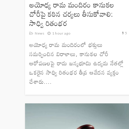
అయోధ్య రామ మందిరం కానుకల
చోరీపై కఠిన చర్యలు తీసుకోవాలి:
సాధ్వి రితంభర
5
News
1 hour ago
అయోధ్య రామ మందిరంలో భక్తులు
సమర్పించిన విరాళాలు, కానుకల చోరీ
ఆరోపణలపై రామ జన్మభూమి ఉద్యమ నేతల్లో
ఒకరైన సాధ్వి రితంభర తీవ్ర ఆవేదన వ్యక్తం
చేశారు....