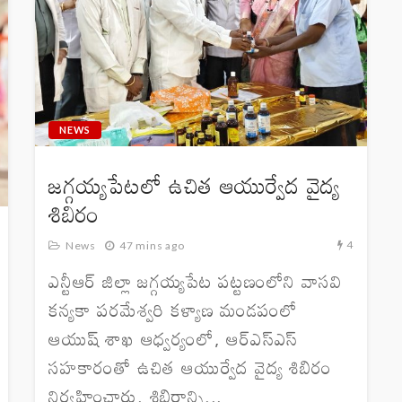
NEWS
జగ్గయ్యపేటలో ఉచిత ఆయుర్వేద వైద్య
శిబిరం
4
News
47 mins ago
ఎన్టీఆర్ జిల్లా జగ్గయ్యపేట పట్టణంలోని వాసవి
కన్యకా పరమేశ్వరి కళ్యాణ మండపంలో
ఆయుష్ శాఖ ఆధ్వర్యంలో, ఆర్‌ఎస్‌ఎస్
సహకారంతో ఉచిత ఆయుర్వేద వైద్య శిబిరం
నిర్వహించారు. శిబిరాన్ని...