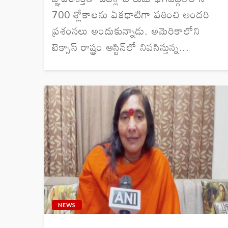
700 శ్లోకాలను ఏకధాటిగా పఠించి అందరి
ప్రశంసలు అందుకున్నాడు. అమెరికాలోని
టెక్సాస్ రాష్ట్రం ఆస్టిన్‌లో నివసిస్తున్న...
NEWS