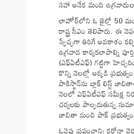
సహా అనేక మంది ఉగ్రవాదులకు 
లాహోర్‌లోని ఓ జైల్లో 50 మ
రాష్ట్ర సీఎం తెలిపారు. ఈ 
స్వేచ్ఛగా తిరిగే అవకాశం కల్పిం
ఉగ్రవాద కార్యకలాపాల్ని పూర్
(ఎఫ్‌ఏటీఎఫ్‌) గట్టిగా హెచ్
కొన్ని నెలల్లో అక్కడి ప్రభుత్
పాకిస్థాన్‌ను బ్లాక్‌ లిస్ట్‌ జ
నెలలో ఎఫ్‌ఏటీఎఫ్‌ సమీక్ష న
చర్యలకు పాల్పడుతున్న సుమ
జాబితా నుంచి పాక్‌ ప్రభుత్
ఓవైపు ప్రపంచాన్ని కరోనా వైరస