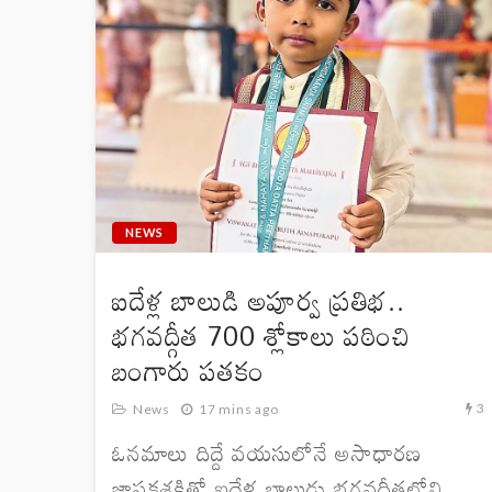
NEWS
ఐదేళ్ల బాలుడి అపూర్వ ప్రతిభ..
భగవద్గీత 700 శ్లోకాలు పఠించి
బంగారు పతకం
3
News
17 mins ago
ఓనమాలు దిద్దే వయసులోనే అసాధారణ
జ్ఞాపకశక్తితో ఐదేళ్ల బాలుడు భగవద్గీతలోని