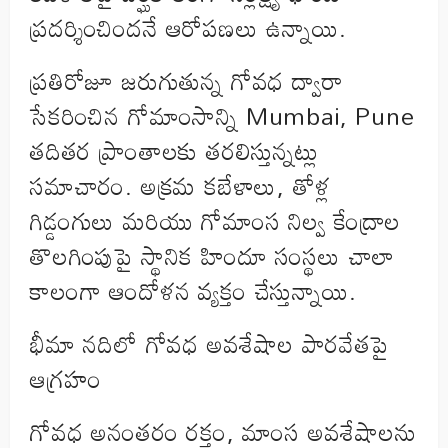
ప్రదర్శించిందనే ఆరోపణలు ఉన్నాయి.
ప్రతిరోజూ జరుగుతున్న గోవధ ద్వారా
సేకరించిన గోమాంసాన్ని Mumbai, Pune
తదితర ప్రాంతాలకు తరలిస్తున్నట్లు
సమాచారం. అక్రమ కబేళాలు, తోళ్ల
గిడ్డంగులు మరియు గోమాంస నిల్వ కేంద్రాల
తొలగింపుపై స్థానిక హిందూ సంస్థలు చాలా
కాలంగా ఆందోళన వ్యక్తం చేస్తున్నాయి.
భీమా నదిలో గోవధ అవశేషాల పారవేతపై
ఆగ్రహం
గోవధ అనంతరం రక్తం, మాంస అవశేషాలను