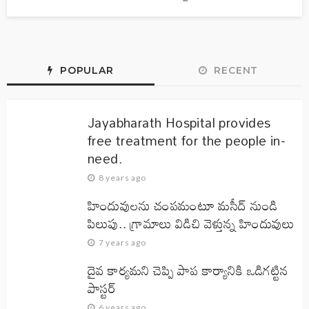
POPULAR
RECENT
Jayabharath Hospital provides
free treatment for the people in-
need.
8 years ago
హిందువులను చంపమంటూ మసీద్ నుండి
పిలుపు.. గ్రామాలు విడిచి వెళ్తున్న హిందువులు
7 years ago
దైవ కార్యమని చెప్పి పాప కార్యానికి ఒడిగట్టిన
పాస్టర్
6 years ago