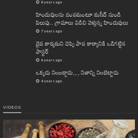
8 years ago
హిందువులను చంపమంటూ మసీద్ నుండి
పిలుపు.. గ్రామాలు విడిచి వెళ్తున్న హిందువులు
7 years ago
దైవ కార్యమని చెప్పి పాప కార్యానికి ఒడిగట్టిన
పాస్టర్
6 years ago
ఒక్కడు నిలబడ్డాడు… నిజాన్ని నిలబెట్టాడు
4 years ago
VIDEOS