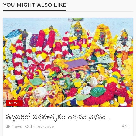
YOU MIGHT ALSO LIKE
NEWS
పుట్టపర్తిలో సప్తమాతృకల ఉత్సవం వైభవం..
55
News
14 hours ago