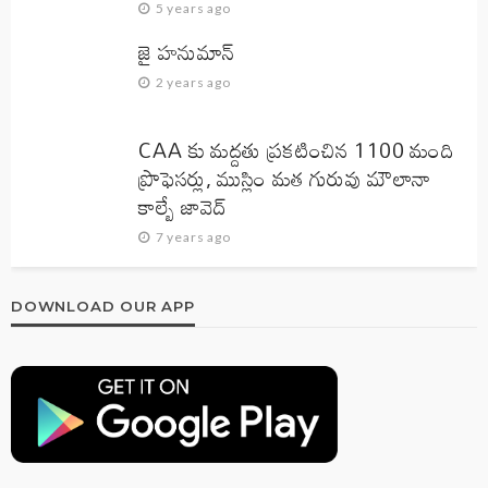
5 years ago
జై హనుమాన్‌
2 years ago
CAA కు మద్దతు ప్రకటించిన 1100 మంది
ప్రొఫెసర్లు, ముస్లిం మత గురువు మౌలానా
కాల్బే జావెద్‌
7 years ago
DOWNLOAD OUR APP