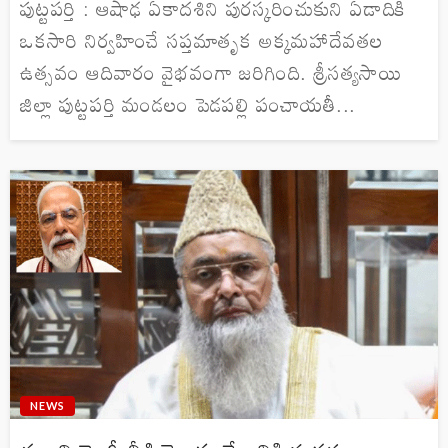
పుట్టపర్తి : ఆషాఢ ఏకాదశిని పురస్కరించుకుని ఏడాదికి
ఒకసారి నిర్వహించే సప్తమాతృక అక్కమహాదేవతల
ఉత్సవం ఆదివారం వైభవంగా జరిగింది. శ్రీసత్యసాయి
జిల్లా పుట్టపర్తి మండలం పెడపల్లి పంచాయతీ...
NEWS