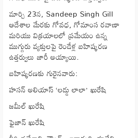
మార్చి 23న, Sandeep Singh Gill
ఆదేశాల మేరకు గోవధ, గోమాంస రవాణా
మరియు విక్రయాలలో ప్రమేయం ఉన్న
ముగ్గురు వ్యక్తులపై రెండేళ్ల బహిష్కరణ
ఉత్తర్వులు జారీ అయ్యాయి.
బహిష్కరణకు గురైనవారు:
హసన్ అలియాస్ ‘లడ్డు లాలా’ ఖురేషి
జమీల్ ఖురేషి
ఫైజాన్ ఖురేషి