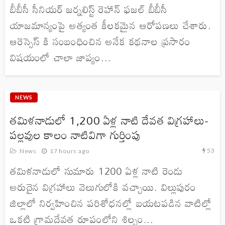
బీబీసీ సీనియర్ జర్నలిస్ట్ రెహాన్ ఫజల్ బీబీసీ
యాజమాన్యంపై అత్యంత కీలకమైన ఆరోపణలు చేశారు.
ఆరెస్సెస్ కి సంబంధించిన అనేక కథనాల ప్రసారం
విషయంలో చాలా జాప్యం...
NEWS
తమిళనాడులో 1,200 ఏళ్ల నాటి దేవత విగ్రహాలు-
పల్లవుల కాలం నాటివిగా గుర్తింపు
53
News
17 hours ago
తమిళనాడులో సుమారు 1200 ఏళ్ల నాటి రెండు
అరుదైన విగ్రహాలు వెలుగులోకి వచ్చాయి. విల్లుపురం
జిల్లాలో నిర్వహించిన పరిశోధనల్లో బయటపడిన వాటిల్లో
ఒకటి గ్రామదేవత రూపంలోని శిల్పం...