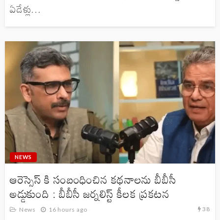
ఏడేళ్లు...
NEWS
ఆరెస్సెస్ కి సంబంధించిన కథనాలను బీబీసీ
అడ్డుకుంది : బీబీసీ జర్నలిస్ట్ కీలక ప్రకటన
38
News
16 hours ago