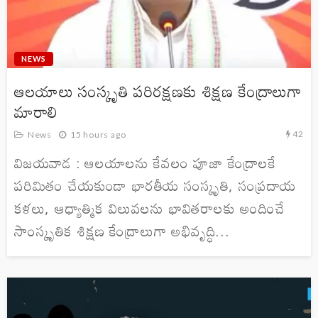
NEWS
ఆలయాలు సంస్కృతి పరిరక్షణకు శిక్షణ కేంద్రాలుగా
మారాలి
42
News
15 hours ago
విజయవాడ : ఆలయాలను కేవలం పూజా కేంద్రాలకే
పరిమితం చేయకుండా భారతీయ సంస్కృతి, సంప్రదాయ
కళలు, ఆధ్యాత్మిక విలువలను భావితరాలకు అందించే
సాంస్కృతిక శిక్షణ కేంద్రాలుగా అభివృద్ధి...