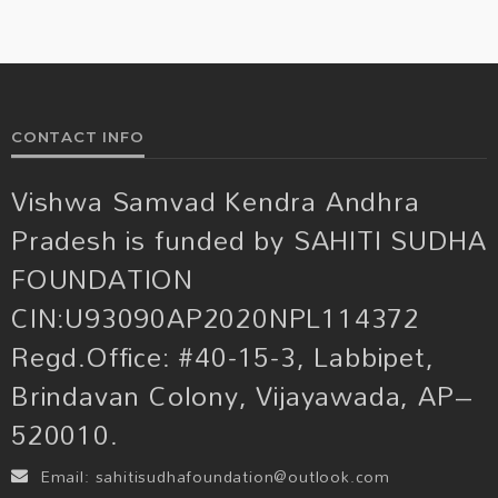
CONTACT INFO
Vishwa Samvad Kendra Andhra
Pradesh is funded by SAHITI SUDHA
FOUNDATION
CIN:U93090AP2020NPL114372
Regd.Office: #40-15-3, Labbipet,
Brindavan Colony, Vijayawada, AP–
520010.
Email:
sahitisudhafoundation@outlook.com