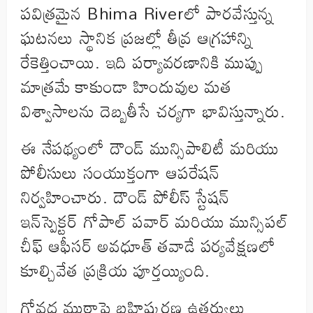
పవిత్రమైన Bhima Riverలో పారవేస్తున్న
ఘటనలు స్థానిక ప్రజల్లో తీవ్ర ఆగ్రహాన్ని
రేకెత్తించాయి. ఇది పర్యావరణానికి ముప్పు
మాత్రమే కాకుండా హిందువుల మత
విశ్వాసాలను దెబ్బతీసే చర్యగా భావిస్తున్నారు.
ఈ నేపథ్యంలో దౌండ్ మున్సిపాలిటీ మరియు
పోలీసులు సంయుక్తంగా ఆపరేషన్
నిర్వహించారు. దౌండ్ పోలీస్ స్టేషన్
ఇన్‌స్పెక్టర్ గోపాల్ పవార్ మరియు మున్సిపల్
చీఫ్ ఆఫీసర్ అవధూత్ తవాడే పర్యవేక్షణలో
కూల్చివేత ప్రక్రియ పూర్తయ్యింది.
గోవధ ముఠాపై బహిష్కరణ ఉత్తర్వులు