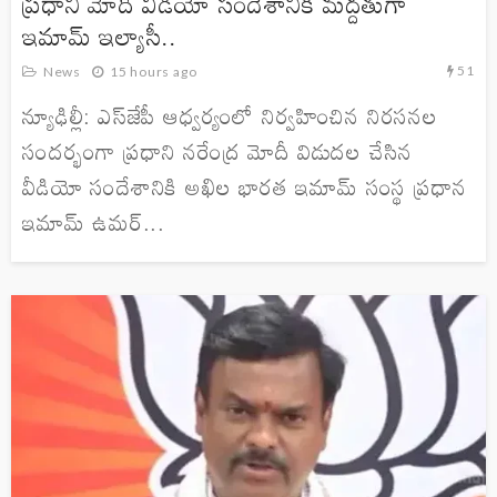
ప్రధాని మోదీ వీడియో సందేశానికి మద్దతుగా
ఇమామ్ ఇల్యాసీ..
51
News
15 hours ago
న్యూఢిల్లీ: ఎస్‌జేపీ ఆధ్వర్యంలో నిర్వహించిన నిరసనల
సందర్భంగా ప్రధాని నరేంద్ర మోదీ విడుదల చేసిన
వీడియో సందేశానికి అఖిల భారత ఇమామ్ సంస్థ ప్రధాన
ఇమామ్ ఉమర్...