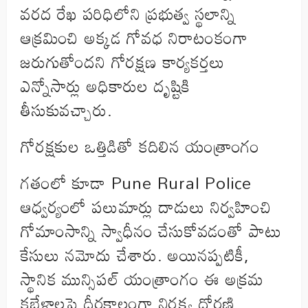
వరద రేఖ పరిధిలోని ప్రభుత్వ స్థలాన్ని
ఆక్రమించి అక్కడ గోవధ నిరాటంకంగా
జరుగుతోందని గోరక్షణ కార్యకర్తలు
ఎన్నోసార్లు అధికారుల దృష్టికి
తీసుకువచ్చారు.
గోరక్షకుల ఒత్తిడితో కదిలిన యంత్రాంగం
గతంలో కూడా Pune Rural Police
ఆధ్వర్యంలో పలుమార్లు దాడులు నిర్వహించి
గోమాంసాన్ని స్వాధీనం చేసుకోవడంతో పాటు
కేసులు నమోదు చేశారు. అయినప్పటికీ,
స్థానిక మున్సిపల్ యంత్రాంగం ఈ అక్రమ
కబేళాలపై దీర్ఘకాలంగా నిర్లక్ష్య ధోరణి