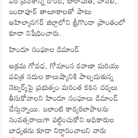
వీరి ప్రవేశాన్ని దౌండ్, బారామతి, హవేలి,
ఇందాపూర్ తాలూకాలతో పాటు
అహిల్యానగర్ జిల్లాలోని శ్రీగొండా ప్రాంతంలో
కూడా నిషేధించారు.
హిందూ సంఘాల డిమాండ్
అక్రమ గోవధ, గోమాంస రవాణా మరియు
పవిత్ర నదుల కాలుష్యానికి పాల్పడుతున్న
నెట్వర్క్‌పై ప్రభుత్వం మరింత కఠిన చర్యలు
తీసుకోవాలని హిందూ సంఘాలు డిమాండ్
చేస్తున్నాయి. ఇలాంటి కార్యకలాపాలను
సంవత్సరాలుగా పట్టించుకోని అధికారుల
బాధ్యతను కూడా నిర్ధారించాలని వారు