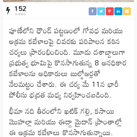
152
VIEWS
పూణేలోని ధౌండ్ పట్టణంలో గోవధ మరియు
అక్రమ కబేళాలపై చివరకు పరిపాలన కఠిన
చర్యలు ప్రారంభించింది. మూడు దశాబ్దాలుగా
ప్రభుత్వ భూమిపై కొనసాగుతున్న 8 అనధికార
కబేళాలను అధికారులు బుల్డోజర్లతో
నేలమట్టం చేశారు. ఈ చర్య మే 11న భారీ
పోలీసు భద్రత మధ్య నిర్వహించబడింది.
భీమా నది తీరంలోని ఖటిక్ గల్లి, కసాయి
మొహల్లా మరియు ఈద్గా మైదాన్ ప్రాంతాల్లో
ఈ అక్రమ కబేళాలు కొనసాగుతున్నాయి.