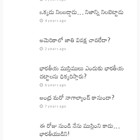
ఒక్కడు నిలబడ్డాడు… నిజాన్ని నిలబెట్టాడు
4 years ago
అమెరికాలో జాతి వివక్ష చావలేదా?
2 years ago
భారతీయ ముస్లిములు ఎందుకు భారతీయ
చట్టాలను ధిక్కరిస్తారు?
6 years ago
ఆంధ్ర మరో నాగాల్యాండ్ కానుందా?
7 years ago
ఈ రోజు నుండి నేను ముస్లింని కాదు…
భారతీయుడిని!