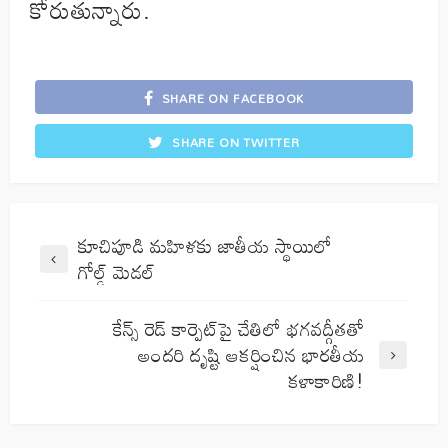
కోరుతున్నారు.
SHARE ON FACEBOOK
SHARE ON TWITTER
కూచిపూడి మహిళకు జాతీయ స్థాయిలో
గోల్డ్ మెడల్
కేన్స్ రెడ్ కార్పెట్‌పై చేతిలో భగవద్గీతతో
అందరి దృష్టి ఆకర్షించిన భారతీయ
కళాకారిణి!