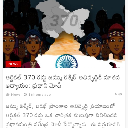
NEWS
ఆర్టికల్ 370 రద్దు జమ్ము కశ్మీర్ అభివృద్ధికి నూతన
అధ్యాయం: ప్రధాని మోదీ
49
News
16 hours ago
జమ్ము కశ్మీర్, లడఖ్ ప్రాంతాల అభివృద్ధి ప్రయాణంలో
ఆర్టికల్ 370 రద్దు ఒక చారిత్రక మలుపుగా నిలిచిందని
ప్రధానమంత్రి నరేంద్ర మోదీ పేర్కొన్నారు. ఈ నిర్ణయానికి