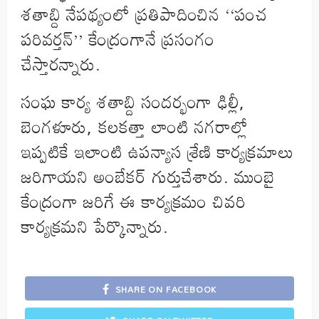
శతాబ్ది నేపథ్యంలో ప్రతిపాదించిన ‘‘పంచ
పరివర్తన్’’ కేంద్రంగానే ప్రసంగం
చేస్తారన్నారు.
సంఘ కార్య శతాబ్ది సందర్భంగా ఢిల్లీ,
బెంగళూరు, కలకత్తా లాంటి నగరాల్లో
ఇప్పటికే ఇలాంటి ఉపన్యాస శ్రేణి కార్యక్రమాలు
జరిగాయని అంబేకర్ గుర్తుచేశారు. ముంబై
కేంద్రంగా జరిగే ఈ కార్యక్రమం చివరి
కార్యక్రమని పేర్కొన్నారు.
SHARE ON FACEBOOK