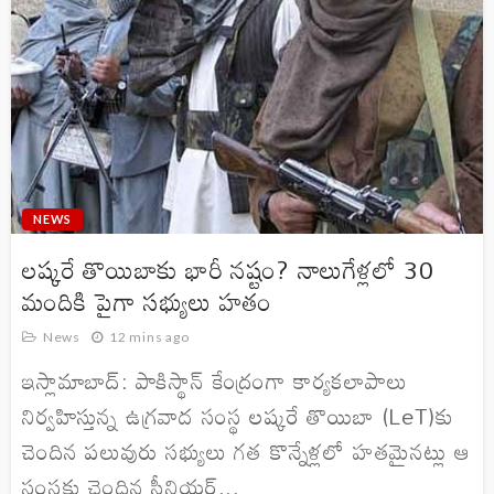
NEWS
లష్కరే తొయిబాకు భారీ నష్టం? నాలుగేళ్లలో 30
మందికి పైగా సభ్యులు హతం
News
12 mins ago
ఇస్లామాబాద్: పాకిస్థాన్ కేంద్రంగా కార్యకలాపాలు
నిర్వహిస్తున్న ఉగ్రవాద సంస్థ లష్కరే తొయిబా (LeT)కు
చెందిన పలువురు సభ్యులు గత కొన్నేళ్లలో హతమైనట్లు ఆ
సంస్థకు చెందిన సీనియర్...