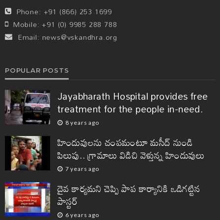
Phone:
+91 (866) 253 1699
Mobile:
+91 (0) 9985 288 788
Email:
news@vskandhra.org
POPULAR POSTS
Jayabharath Hospital provides free
treatment for the people in-need.
8 years ago
హిందువులను చంపమంటూ మసీద్ నుండి
పిలుపు.. గ్రామాలు విడిచి వెళ్తున్న హిందువులు
7 years ago
దైవ కార్యమని చెప్పి పాప కార్యానికి ఒడిగట్టిన
పాస్టర్
6 years ago