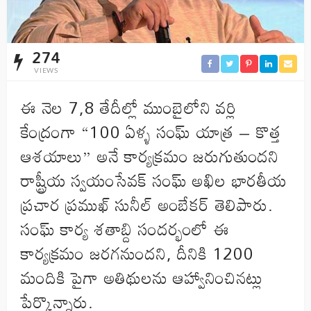
274
VIEWS
ఈ నెల 7,8 తేదీల్లో ముంబైలోని వర్లి
కేంద్రంగా “100 ఏళ్ళ సంఘ్ యాత్ర – కొత్త
ఆశయాలు” అనే కార్యక్రమం జరుగుతుందని
రాష్ట్రీయ స్వయంసేవక్ సంఘ్ అఖిల భారతీయ
ప్రచార ప్రముఖ్ సునీల్ అంబేకర్ తెలిపారు.
సంఘ్ కార్య శతాబ్ది సందర్భంలో ఈ
కార్యక్రమం జరగనుందని, దీనికి 1200
మందికి పైగా అతిథులను ఆహ్వానించినట్లు
పేర్కొన్నారు.