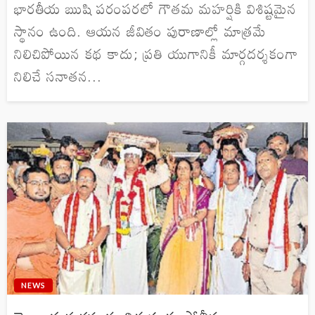
భారతీయ ఋషి పరంపరలో గౌతమ మహర్షికి విశిష్టమైన
స్థానం ఉంది. ఆయన జీవితం పురాణాల్లో మాత్రమే
నిలిచిపోయిన కథ కాదు; ప్రతి యుగానికీ మార్గదర్శకంగా
నిలిచే సనాతన...
NEWS