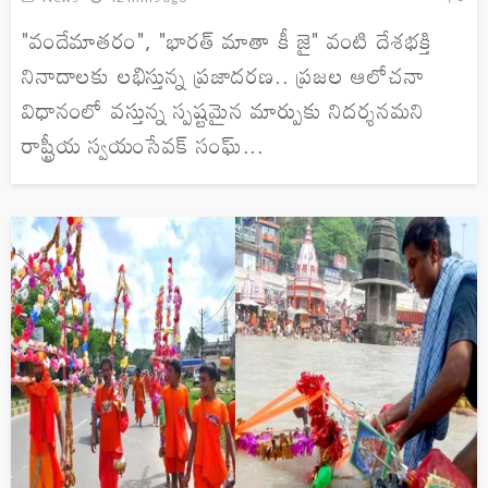
"వందేమాతరం", "భారత్ మాతా కీ జై" వంటి దేశభక్తి
నినాదాలకు లభిస్తున్న ప్రజాదరణ.. ప్రజల ఆలోచనా
విధానంలో వస్తున్న స్పష్టమైన మార్పుకు నిదర్శనమని
రాష్ట్రీయ స్వయంసేవక్ సంఘ్...