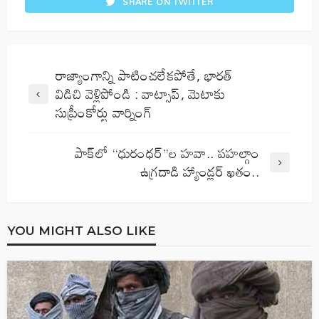
SHARE ON TWITTER
రాజ్యాంగాన్ని పాటించలేకపోతే, భారత్
విడిచి వెళ్లిపోండి : వాట్సాప్, మెటాకు
సుప్రీంకోర్టు వార్నింగ్
పాక్‌లో “ధురంధర్‌”ల హవా.. పహల్గాం
ఉగ్రదాడి హ్యాండ్లర్ ఖతం..
YOU MIGHT ALSO LIKE