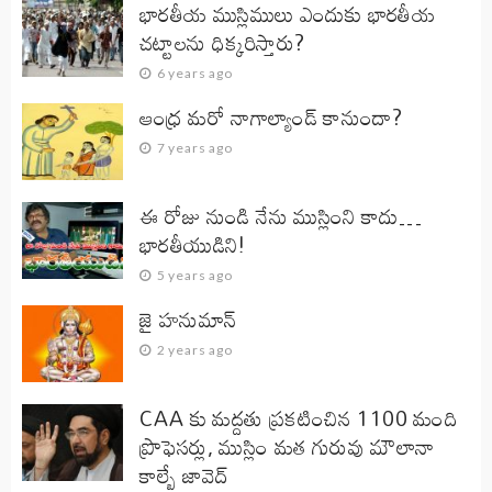
భారతీయ ముస్లిములు ఎందుకు భారతీయ
చట్టాలను ధిక్కరిస్తారు?
6 years ago
ఆంధ్ర మరో నాగాల్యాండ్ కానుందా?
7 years ago
ఈ రోజు నుండి నేను ముస్లింని కాదు…
భారతీయుడిని!
5 years ago
జై హనుమాన్‌
2 years ago
CAA కు మద్దతు ప్రకటించిన 1100 మంది
ప్రొఫెసర్లు, ముస్లిం మత గురువు మౌలానా
కాల్బే జావెద్‌