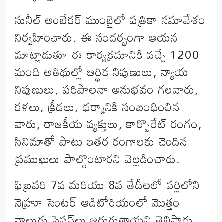
సునీల్ అంబేకర్ ముంబైలో పత్రికా సమావేశం
నిర్వహించారు. ఈ సందర్భంగా ఆయన
మాట్లాడుతూ ఈ కార్యక్రమానికి వచ్చే 1200
మంది అతిథుల్లో ఆర్థిక నిపుణులు, న్యాయ
నిపుణులు, పరిపాలనా అనుభవం గలవారు,
కళలు, క్రీడలు, ధర్మానికి సంబంధించిన
వారు, రాజకీయ వ్యక్తులు, కార్పొరేట్ రంగం,
సినిమాతో పాటు ఇతర రంగాలకు చెందిన
ప్రముఖులు పాల్గొంటారని వెల్లడించారు.
ఫిబ్రవరి 7వ మరియు 8వ తేదీలలో వర్లిలోని
నెహ్రూ సెంటర్ ఆడిటోరియంలో మొత్తం
నాలుగు సెషన్‌లు జరుగుతాయని తెలిపారు.