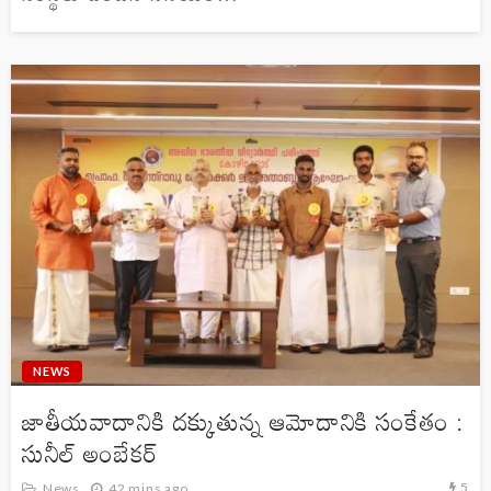
NEWS
జాతీయవాదానికి దక్కుతున్న ఆమోదానికి సంకేతం :
సునీల్ అంబేకర్
5
News
42 mins ago