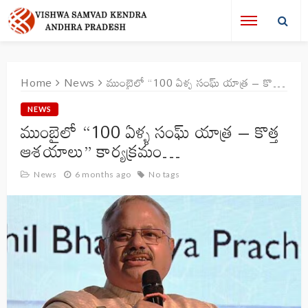
Home
News
ముంబైలో “100 ఏళ్ళ సంఘ్ యాత్ర – కొత్త ఆశయాలు” కార్యక్రమం…
NEWS
ముంబైలో “100 ఏళ్ళ సంఘ్ యాత్ర – కొత్త
ఆశయాలు” కార్యక్రమం…
News
6 months ago
No tags