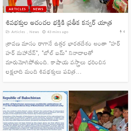
ARTICLES
NEWS
శివభక్తుల అచంచల భక్తికి ప్రతీక కన్వర్ యాత్ర
4
Articles
News
43 mins ago
శ్రావణ మాసం రాగానే ఉత్తర భారతదేశం అంతా "హర్
హర్ మహాదేవ్", "బోల్ బమ్" నినాదాలతో
మారుమోగిపోతుంది. కాషాయ వస్త్రాలు ధరించిన
లక్షలాది మంది శివభక్తులు పవిత్ర...