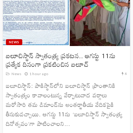
NEWS
బలూచిస్థాన్ స్వాతంత్ర్య ప్రకటన.. ఆగస్టు 11ను
ప్రత్యేక దినంగా ప్రకటించిన బలూచ్
6
News
1 hour ago
బలూచిస్థాన్: పాకిస్థాన్‌లోని బలూచిస్థాన్ ప్రాంతానికి
స్వాతంత్ర్యం కావాలంటున్న వేర్పాటువాద వర్గాలు
మరోసారి తమ డిమాండ్‌ను అంతర్జాతీయ వేదికపైకి
తీసుకువచ్చాయి. ఆగస్టు 11ను ‘బలూచిస్థాన్ స్వాతంత్ర్య
దినోత్సవం’గా పాటించాలని...