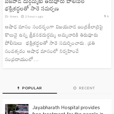
బెజవాడ దుర్గమ్మకు తిరువూరు పోలీసుల
భక్తిశ్రద్ధలతో సారె సమర్పణ
6
News
2 hours ago
ఆషాఢ మాసం సందర్భంగా విజయవాడ ఇంద్రకీలాద్రిపై
కొలువై ఉన్న శ్రీకనకదుర్గమ్మ అమ్మవారికి తిరువూరు
పోలీసులు భక్తిశ్రద్ధలతో సారె సమర్పించారు. ప్రతి
సంవత్సరం ఆషాఢ మాసంలో నిర్వహించే
సంప్రదాయంలో...
POPULAR
RECENT
Jayabharath Hospital provides
free treatment for the people in-