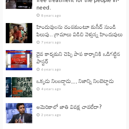
need.
8 years ago
హిందువులను చంపమంటూ మసీద్ నుండి
పిలుపు.. గ్రామాలు విడిచి వెళ్తున్న హిందువులు
7 years ago
దైవ కార్యమని చెప్పి పాప కార్యానికి ఒడిగట్టిన
పాస్టర్
6 years ago
ఒక్కడు నిలబడ్డాడు… నిజాన్ని నిలబెట్టాడు
4 years ago
అమెరికాలో జాతి వివక్ష చావలేదా?
2 years ago