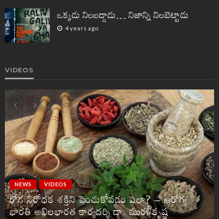
ఒక్కడు నిలబడ్డాడు… నిజాన్ని నిలబెట్టాడు
4 years ago
VIDEOS
NEWS
VIDEOS
రోగ నిరోధక శక్తిని పెంచుకోవడం ఎలా? – ఆరోగ్య
భారతి అఖిలభారత కార్యదర్శి డా. మురళీకృష్ణ