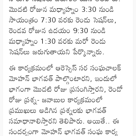
మొదటి రోజున మధ్యాహ్నం 3:30 నుండి
సాయంత్రం 7:30 వరకు రెండు సెషన్‌లు,
రెండవ రోజున ఉదయం 9:30 నుండి
మధ్యాహ్నం 1:30 వరకు మరో రెండు
సెషన్‌లు జరుగుతాయని పేర్కొన్నారు.
ఈ కార్యక్రమంలో ఆరెస్సెస్ సర సంఘచాలక్
మోహన్ భాగవత్ పాల్గొంటారని, ఇందులో
భాగంగా మొదటి రోజు ప్రసంగిస్తారని, రెండో
రోజు ప్రశ్న- జవాబుల కార్యక్రమంలో
ప్రముఖులు అడిగిన ప్రశ్నలకు భాగవత్
సమాధానాలిస్తారని తెలిపారు. అయితే.. ఈ
సందర్భంగా మోహన్ భాగవత్ సంఘ కార్య