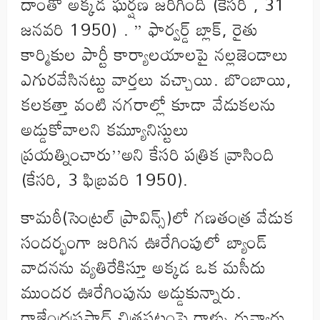
దాంతో అక్కడ ఘర్షణ జరిగింది (కేసరి , 31
జనవరి 1950) . ” ఫార్వర్డ్ బ్లాక్, రైతు
కార్మికుల పార్టీ కార్యాలయాలపై నల్లజెండాలు
ఎగురవేసినట్టు వార్తలు వచ్చాయి. బొంబాయి,
కలకత్తా వంటి నగరాల్లో కూడా వేడుకలను
అడ్డుకోవాలని కమ్యూనిస్టులు
ప్రయత్నించారు’’అని కేసరి పత్రిక వ్రాసింది
(కేసరి, 3 ఫిబ్రవరి 1950).
కామఠీ(సెంట్రల్ ప్రావిన్స్)లో గణతంత్ర వేడుక
సందర్భంగా జరిగిన ఊరేగింపులో బ్యాండ్
వాదనను వ్యతిరేకిస్తూ అక్కడ ఒక మసీదు
ముందర ఊరేగింపును అడ్డుకున్నారు.
రాజేంద్రప్రసాద్ చిత్రపటంపై రాళ్ళు రువ్వారు.