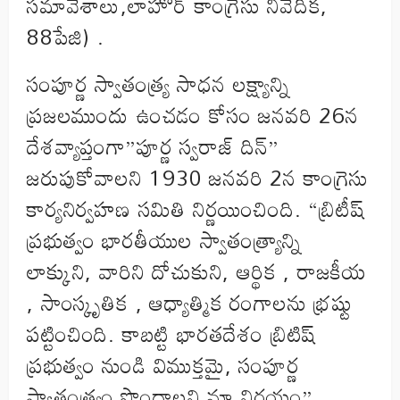
సమావేశాలు,లాహోర్ కాంగ్రెసు నివేదిక,
88పేజి) .
సంపూర్ణ స్వాతంత్ర్య సాధన లక్ష్యాన్ని
ప్రజలముందు ఉంచడం కోసం జనవరి 26న
దేశవ్యాప్తంగా”పూర్ణ స్వరాజ్ దిన్”
జరుపుకోవాలని 1930 జనవరి 2న కాంగ్రెసు
కార్యనిర్వహణ సమితి నిర్ణయించింది. “బ్రిటీష్
ప్రభుత్వం భారతీయుల స్వాతంత్ర్యాన్ని
లాక్కుని, వారిని దోచుకుని, ఆర్థిక , రాజకీయ
, సాంస్కృతిక , ఆధ్యాత్మిక రంగాలను భ్రష్టు
పట్టించింది. కాబట్టి భారతదేశం బ్రిటిష్
ప్రభుత్వం నుండి విముక్తమై, సంపూర్ణ
స్వాతంత్ర్యం పొందాలని మా నిర్ణయం”