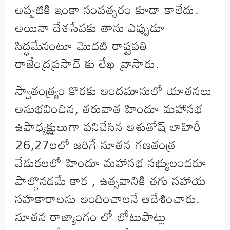
అప్పటికి ఇంకా సంవత్సరం కూడా కాలేదు.
అయినా దేశసేవకు తాను ఎప్పుడూ
సిద్ధమేనంటూ మొదటి రాష్ట్రపతి
రాజేంద్రప్రసాద్ కు లేఖ వ్రాసారు.
స్వాతంత్ర్యం కొరకు అందమానులో యాతనలు
అనుభవించిన, తరువాత హిందూ మహాసభ
ఉపాధ్యక్షులుగా పనిచేసిన అశుతోష్ లాహిరీ
26,27లలో జరిగే నూతన గణతంత్ర
వేడుకలలో హిందూ మహాసభ సభ్యులందరూ
పాల్గొనడమే కాక , ఉత్సవానికి తగు సహాయ
సహకారాలను అందించాలనే ఆదేశించారు.
నూతన రాజ్యాంగం లో లోటుపాట్లు