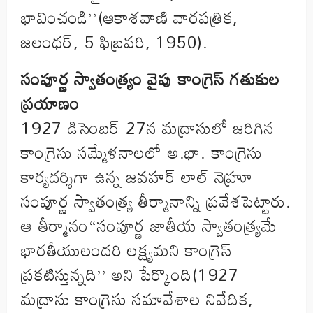
భావించండి’’(ఆకాశవాణి వారపత్రిక,
జలంధర్, 5 ఫిబ్రవరి, 1950).
సంపూర్ణ స్వాతంత్ర్యం వైపు కాంగ్రెస్ గతుకుల
ప్రయాణం
1927 డిసెంబర్ 27న మద్రాసులో జరిగిన
కాంగ్రెసు సమ్మేళనాలలో అ.భా. కాంగ్రెసు
కార్యదర్శిగా ఉన్న జవహర్ లాల్ నెహ్రూ
సంపూర్ణ స్వాతంత్ర్య తీర్మానాన్ని ప్రవేశపెట్టారు.
ఆ తీర్మానం“సంపూర్ణ జాతీయ స్వాతంత్ర్యమే
భారతీయులందరి లక్ష్యమని కాంగ్రెస్
ప్రకటిస్తున్నది’’ అని పేర్కొంది(1927
మద్రాసు కాంగ్రెసు సమావేశాల నివేదిక,