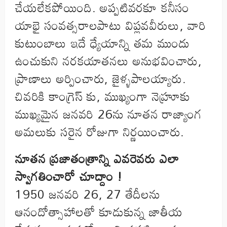
చేయలేకపోయింది. అప్పటివరకూ కనీసం
యాభై సంవత్సరాలపాటు విప్లవవీరులు, వారి
కుటుంబాలు ఇదే ధ్యేయాన్ని తమ ముందు
ఉంచుకుని నరకయాతనలు అనుభవించారు,
ప్రాణాలు అర్పించారు, జైళ్ళపాలయ్యారు.
చివరికి కాంగ్రెస్ కు, ముఖ్యంగా నెహ్రూకు
ముఖ్యమైన జనవరి 26ను నూతన రాజ్యాంగ
అమలుకు సరైన రోజుగా నిర్ణయించారు.
నూతన ప్రజాతంత్రాన్ని ఎవరెవరు ఎలా
స్వాగతించారో చూద్దాం !
1950 జనవరి 26, 27 తేదీలను
ఆనందోత్సాహాలతో కూడుకున్న జాతీయ