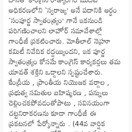
అధికరణలోని `స్వరాజ్య’ అనే పదానికి అర్ధం
`సంపూర్ణ స్వాతంత్ర్యం’ గానే ఇకనుండి
పరిగణించాలని లాహోర్ సమావేశాల్లో
గాంధీజీ ప్రకటించారు. మోతీలాల్ నెహ్రూ
కమిటీ నివేదిక రద్దయ్యిందని, ఇక పూర్ణ
స్వాతంత్ర్యం కోసమే కాంగ్రెస్ కార్యకర్తలు తమ
యావత్ శక్తిని ఒడ్డాలని స్పష్టంచేశారు.
కేంద్రీయ , ప్రాంతీయ నియొజక వర్గాల ,
ప్రభుత్వ సమితుల బహిష్కరణ , పన్నులు
చెల్లించకపోవడంతోపాటు , సవినయంగా
చట్టనిరాకరణను కూడా గాంధీజీ ఈ
ప్రకటనలో పేర్కోన్నారు . (44వ వార్షిక