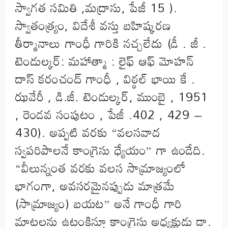
స్వాగత సమితి ,మద్రాసు, పేజీ 15 ).
స్వాతంత్ర్యం, విదేశీ వస్తు బహిష్కరణ
తీర్మానాలు గాంధీ గారికి నచ్చలేదు (డీ . జీ .
టెండుల్కర్: మహాత్మా : లైఫ్ ఆఫ్ మోహన్
దాస్ కరంచంద్ గాంధీ , విఠ్ఠల్ భాయి కే .
ఝవేరీ , డి.జీ. టెండుల్కర్, ముంబై , 1951
, రెండవ సంపుటం , పేజీ .402 , 429 –
430). అప్పటి వరకు “వలసవాద
స్వపరిపాలనే కాంగ్రెసు ధ్యేయం” గా ఉండేది.
“వీలున్నంత వరకు వలస సామ్రాజ్యంలో
భాగంగా, అవసరమైనప్పుడు మాత్రమే
(సామ్రాజ్యం) బయట” అనే గాంధీ గారి
మాటలను ఉటంకిస్తూ కాంగ్రెసు అధ్యక్షుడు డా.