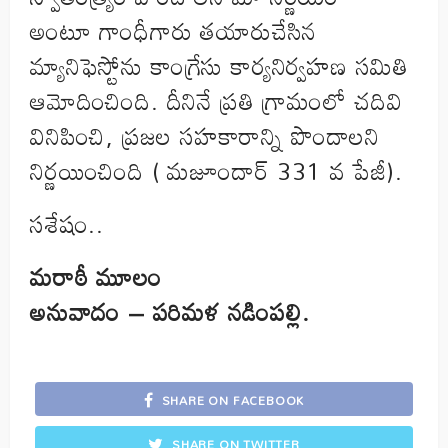
అంటూ గాంధీగారు తయారుచేసిన
మ్యానిఫెస్టోను కాంగ్రేసు కార్యనిర్వహణ సమితి
ఆమోదించింది. దీనినే ప్రతి గ్రామంలో చదివి
వినిపించి, ప్రజల సహకారాన్ని పొందాలని
నిర్ణయించింది ( మజూందార్ 331 వ పేజీ).
సశేషం..
మరాఠీ మూలం
అనువాదం – ప‌రిమ‌ళ నడింప‌ల్లి.
SHARE ON FACEBOOK
SHARE ON TWITTER