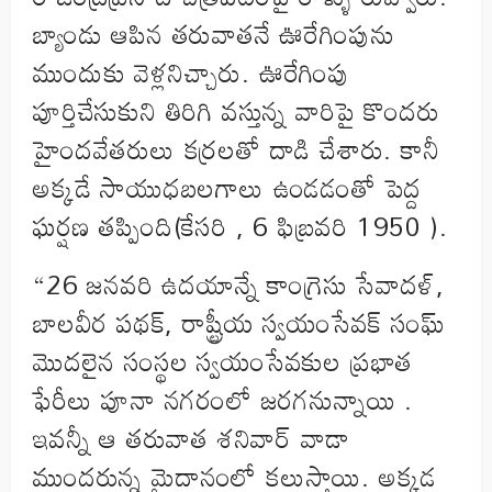
బ్యాండు ఆపిన తరువాతనే ఊరేగింపును
ముందుకు వెళ్లనిచ్చారు. ఊరేగింపు
పూర్తిచేసుకుని తిరిగి వస్తున్న వారిపై కొందరు
హైందవేతరులు కర్రలతో దాడి చేశారు. కానీ
అక్కడే సాయుధబలగాలు ఉండడంతో పెద్ద
ఘర్షణ తప్పింది(కేసరి , 6 ఫిబ్రవరి 1950 ).
“26 జనవరి ఉదయాన్నే కాంగ్రెసు సేవాదళ్,
బాలవీర పథక్, రాష్ట్రీయ స్వయంసేవక్ సంఘ్
మొదలైన సంస్థల స్వయంసేవకుల ప్రభాత
ఫేరీలు పూనా నగరంలో జరగనున్నాయి .
ఇవన్నీ ఆ తరువాత శనివార్ వాడా
ముందరున్న మైదానంలో కలుస్తాయి. అక్కడ