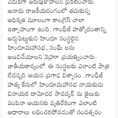
వేడుకగా జరుపుకోవాలని ప్రకటించారు.
ఆనాడు రాజకీయరంగంలో తమకున్న
ఆధిక్యత మూలంగా కాంగ్రెస్ చాలా
ఉత్సాహంగా ఉంది. గాంధీజీ హత్యోదంతాన్ని
అడ్డుపెట్టుకుని హిందూ సంస్థలైన
హిందూమహాసభ, సంఘ్ లను
అణచివేయాలని నెహ్రూ ప్రయత్నించారు.
జాతీయకార్యంలో ఈ సంస్థలకు ఎలాంటి పాత్ర
లేదన్నది ఆయన ప్రగాఢ విశ్వాసం. గాంధీజీ
హత్య కేసులో హిందూమహాసభ నాయకుడు
వినాయక దామోదర సావర్కర్ ను జైలుకు
పంపినా ఆయనకు వ్యతిరేకంగా ఎలాంటి
ఆధారాలు లభించకపోవడంతో సంవత్సరం