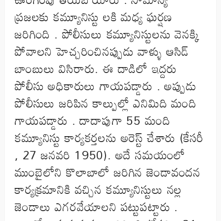
ప్రజలకు కమ్యూనిస్టు లకి మధ్య ఘర్షణ
జరిగింది . పోలీసులు కమ్యూనిస్టులను వెనక్కి
పోవాలని హెచ్చరించినప్పుడు వాళ్ళు ఆసిడ్
బాంబులు విసిరారు. ఈ దాడిలో ఇద్దరు
పోలీసు అధికారులు గాయపడ్డారు . అప్పుడు
పోలీసులు జరిపిన కాల్పుల్లో ఎనిమిది మంది
గాయపడ్డారు . దాదాపుగా 55 మంది
కమ్యూనిస్టు కార్యకర్తలను అరెస్ట్ చేశారు (కేసరీ
, 27 జనవరి 1950). అదే సమయంలో
ముంబైలోని కొలాబాలో జరిగిన జెండావందన
కార్యక్రమానికి వచ్చిన కమ్యూనిస్టులు నల్ల
జెండాలు ఎగరవేయాలని పట్టుపట్టారు .