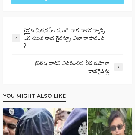
క్రైస్తవ మిషనరీల నుండి నాగ వారసత్వాన్ని
ఒక యువ రాణి గైడిన్ల్యూ ఎలా కాపాడింది
?
బ్రిటిష్ వారిని ఎదిరించిన వీర మహిళా
రాణిగైడిన్లు
YOU MIGHT ALSO LIKE