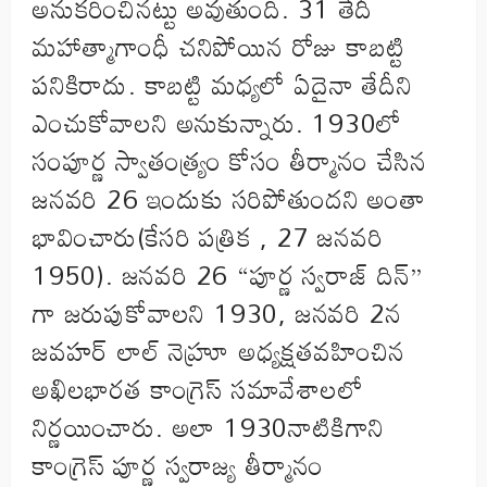
అనుకరించినట్టు అవుతుంది. 31 తేదీ
మహాత్మాగాంధీ చనిపోయిన రోజు కాబట్టి
పనికిరాదు. కాబట్టి మధ్యలో ఏదైనా తేదీని
ఎంచుకోవాలని అనుకున్నారు. 1930లో
సంపూర్ణ స్వాతంత్ర్యం కోసం తీర్మానం చేసిన
జనవరి 26 ఇందుకు సరిపోతుందని అంతా
భావించారు(కేసరి పత్రిక , 27 జనవరి
1950). జనవరి 26 “పూర్ణ స్వరాజ్ దిన్”
గా జరుపుకోవాలని 1930, జనవరి 2న
జవహర్ లాల్ నెహ్రూ అధ్యక్షతవహించిన
అఖిలభారత కాంగ్రెస్ సమావేశాలలో
నిర్ణయించారు. అలా 1930నాటికిగాని
కాంగ్రెస్ పూర్ణ స్వరాజ్య తీర్మానం