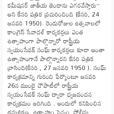
కమీషనర్ జాతీయ జెండాను ఎగరవేస్తారు’’
అని కేసరి పత్రిక ప్రచురించింది (కేసరి, 24
జనవరి 1950). రెండురోజుల ఉత్సవాలలో
కాంగ్రెస్ సేవాదళ్ కార్యకర్తలు ఎంత
ఉత్సాహంగా పాల్గొన్నారో రాష్ట్రీయ
స్వయంసేవక్ సంఘ్ కార్యకర్తలు కూడా అంతా
ఉత్సాహంగానే పాల్గొన్నారని కేసరి పత్రిక
వ్రాసింది(కేసరి , 27 జనవరి 1950 ). సంఘ్
కార్యక్రమాన్ని గురించి పేర్కొంటూ జనవరి
26న ముంబై చౌపాటీలో రాష్ట్రీయ
స్వయంసేవక్ సంఘ్ ద్వారా ధ్వజవందన
కార్యక్రమం జరిగింది . అందులో కనిపించిన
క్రమశిక్షణ, ఉత్సాహం సైన్యం, పోలీసు