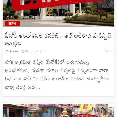
NEWS
పీవోకే ఆందోళనల కవరేజ్.. అల్ జజీరాపై పాకిస్థాన్
ఆంక్షలు
53
News
8 hours ago
పాక్ ఆక్రమిత కశ్మీర్ (పీవోకే)లో జరుగుతున్న
ఆందోళనలు, భద్రతా దళాల చర్యలపై విస్తృతంగా వార్తా
కథనాలు ప్రసారం చేసిన ఖతార్‌కు చెందిన అంతర్జాతీయ
వార్తా సంస్థ అల్...