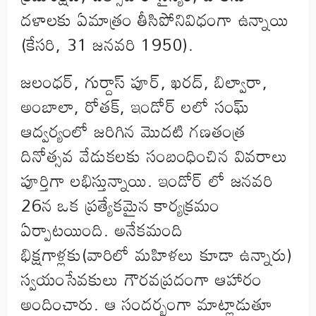
దళాలకు ఏమాత్రం తీసిపోనివిధంగా ఉన్నాయి
(కేసరి, 31 జనవరి 1950).
జలంధర్, గుర్దాస్ పూర్, ఖరద్, బిల్వారా,
అంబాలా, రోతక్, ఇండోర్ లలో సంఘ్
ఆద్వర్యంలో జరిగిన మొదటి గణతంత్ర
దినోత్సవ వేడుకలకు సంబంధించిన వివరాలు
పూర్తిగా లభిస్తున్నాయి. ఇండోర్ లో జనవరి
26న ఒక ప్రత్యేకమైన కార్యక్రమం
ఏర్పాటయింది. అనేకమంది
భిక్షగాళ్లకు(వారిలో మహిళలు కూడా ఉన్నారు)
స్వయంసేవకులు గౌరవప్రదంగా ఆహారం
అందించారు. ఆ సందర్భంగా మాట్లాడుతూ