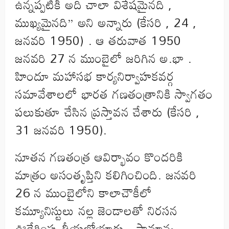
ఉన్నప్పటికీ అది చాలా విశేషమైనది ,
ముఖ్యమైనది” అని అన్నారు (కేసరి , 24 ,
జనవరి 1950) . ఆ తరువాత 1950
జనవరి 27 న ముంబైలో జరిగిన అ.భా .
హిందూ మహాసభ కార్యనిర్వాహకవర్గ
సమావేశాలలో భారత గణతంత్రానికి స్వాగతం
పలుకుతూ చేసిన ప్రస్తావన చేశారు (కేసరి ,
31 జనవరి 1950).
నూతన గణతంత్ర ఆవిర్భావం కొందరికి
మాత్రం అసంతృప్తిని కలిగించింది. జనవరి
26 న ముంబైలోని కాలాచౌకీలో
కమ్యూనిస్టులు నల్ల జెండాలతో నిరసన
ఊరేగింపు తీయబోయారు . సామాన్య