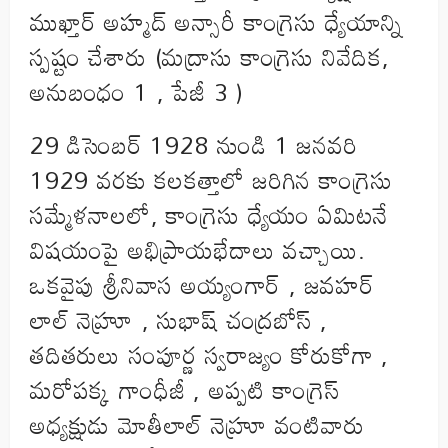
ముఖ్తార్ అహ్మద్ అన్సారీ కాంగ్రెసు ధ్యేయాన్ని
స్పష్టం చేశారు (మద్రాసు కాంగ్రెసు నివేదిక,
అనుబంధం 1 , పేజీ 3 )
29 డిసెంబర్ 1928 నుండి 1 జనవరి
1929 వరకు కలకత్తాలో జరిగిన కాంగ్రెసు
సమ్మేళనాలలో, కాంగ్రెసు ధ్యేయం ఏమిటనే
విషయంపై అభిప్రాయభేదాలు వచ్చాయి.
ఒకవైపు శ్రీనివాస అయ్యంగార్ , జవహర్
లాల్ నెహ్రూ , సుభాష్ చంద్రబోస్ ,
తదితరులు సంపూర్ణ స్వరాజ్యం కోరుకోగా ,
మరోపక్క గాంధీజీ , అప్పటి కాంగ్రెస్
అధ్యక్షుడు మోతీలాల్ నెహ్రూ వంటివారు