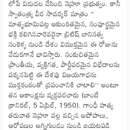
లోపే విడుదల చేసింది నెహ్రూ ప్రభుత్వం. కానీ
స్వాతంత్ర్య వీర సావర్కర్ మాత్రం ”
మాతృభూమిపట్ల అకుంఠితమైన, సంపూర్ణమైన
భక్తి కలిగినవారెవరైనా బ్రిటిష్ బానిసత్వ
సంకెళ్ళ నుండి దేశం విముక్తమైన ఈ రోజును
వేడుకగానే భావిస్తారు. సంకుచితమైన
ప్రాంతీయ, వ్యక్తిగత, పార్టీపరమైన విభేదాలను
పక్కనపెట్టి ఈ దేశపు విజయగాధను
ముక్తకంఠంతో ప్రపంచానికి చాటాలి’’ అంటూ
తన ఆకాంక్షను వ్యక్తపరచారు (బాంబే
క్రానికల్, 5 ఏప్రిల్, 1950). గాంధీ హత్య
తరువాత నెహ్రూ వల్ల వచ్చిన అపోహలు,
ఆరోపణల అగ్నిగుండం నుండి బయటపడి