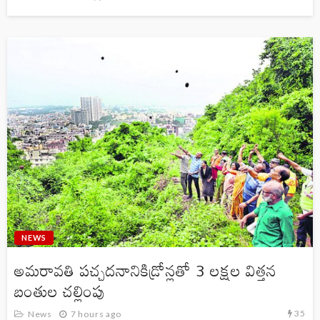
NEWS
అమరావతి పచ్చదనానికిడ్రోన్లతో 3 లక్షల విత్తన
బంతుల చల్లింపు
35
News
7 hours ago