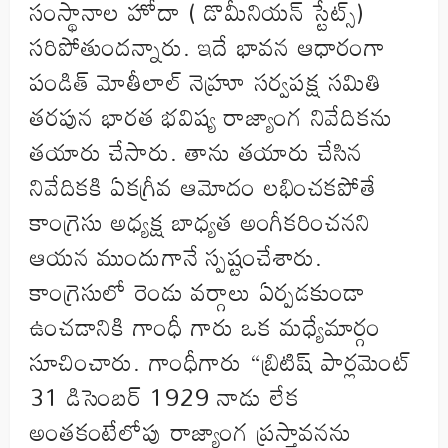
సంస్థానాల హోదా ( డొమీనియన్ స్టేట్స్)
సరిపోతుందన్నారు. ఇదే భావన ఆధారంగా
పండిత్ మోతీలాల్ నెహ్రూ సర్వపక్ష సమితి
తరపున భారత భవిష్య రాజ్యాంగ నివేదికను
తయారు చేసారు. తాను తయారు చేసిన
నివేదికకి ఏకగ్రీవ ఆమోదం లభించకపోతే
కాంగ్రెసు అధ్యక్ష బాధ్యత అంగీకరించనని
ఆయన ముందుగానే స్పష్టంచేశారు.
కాంగ్రెసులో రెండు వర్గాలు ఏర్పడకుండా
ఉంచడానికి గాంధీ గారు ఒక మధ్యేమార్గం
సూచించారు. గాంధీగారు “బ్రిటిష్ పార్లమెంట్
31 డిసెంబర్ 1929 నాడు లేక
అంతకంటేలోపు రాజ్యాంగ ప్రస్తావనను