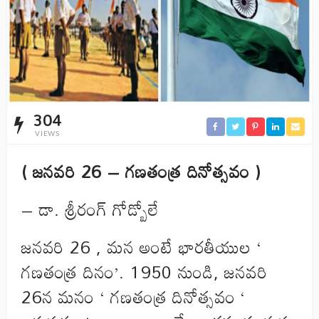
304
VIEWS
( జనవరి 26 – గణతంత్ర దినోత్సవం )
– డా. శ్రీరంగ్ గోడ్బోలే
జనవరి 26 , మన అంటే భారతీయుల ‘
గణతంత్ర దినం’. 1950 నుండి, జనవరి
26న మనం ‘ గణతంత్ర దినోత్సవం ‘