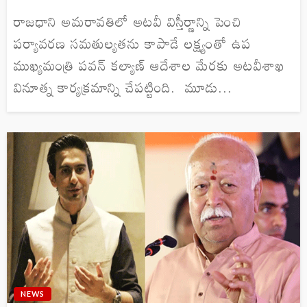
రాజధాని అమరావతిలో అటవీ విస్తీర్ణాన్ని పెంచి
పర్యావరణ సమతుల్యతను కాపాడే లక్ష్యంతో ఉప
ముఖ్యమంత్రి పవన్ కల్యాణ్ ఆదేశాల మేరకు అటవీశాఖ
వినూత్న కార్యక్రమాన్ని చేపట్టింది. మూడు...
NEWS