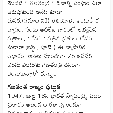
మొదటి ” గణతంత్ర ” దినాన్ని సంఘం ఎలా
జరుపుకుంది అనేది కూడా
మనకు(సమాజానికి) తెలియాలి. అందుకే ఈ
వ్యాసం. సంఘ్ అభిలేఖాగారంలో లభ్యమైన
పత్రాలు, ‘ కేసరి ‘ పత్రిక ప్రతులు (కేసరి
మరాఠా ట్రస్ట్ , పూణే ) ఈ వ్యాసానికి
ఆధారం. అసలు ముందుగా 26 జనవరి
26ను ఎందుకు గణతంత్ర దినంగా
ఎంచుకున్నారో చూద్దాం.
గణతంత్ర రాజ్యం పుట్టుక
1947, జులై 18న భారత స్వాతంత్ర్య చట్టం
ప్రకారం అఖండ భారతాన్ని రెండుగా