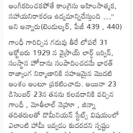
అంగీకరించకపోతే కాంగ్రెసు అహింసాత్మక,
సహాయనిరాకరణ ఉద్యమాన్నిచేస్తుంది …”
అని అన్నారు(టెండుల్కర్, పేజీ 439 , 440)
గాంధీ గారిచ్చిన గడువు తీరే లోపలే 31
అక్టోబరు 1929 న వైస్రాయ్ లార్డ్ ఇర్విన్,
సంస్థాన హోదాను సంపాదించడమే భారత్
రాజ్యాంగ నిర్మాణానికి సహజమైన మొదటి
అంశం అంటూ ప్రకటించాడు. అయినా 23
డిసెంబర్ 23న తనను కలవడానికి వచ్చిన
గాంధీ , మోతీలాల్ నెహ్రూ , జిన్నా
తదితరులతో డొమీనియన్ స్టేట్స్ విషయంలో
ఎలాంటి హామీ ఇవ్వడం కుదరదని స్పష్టం