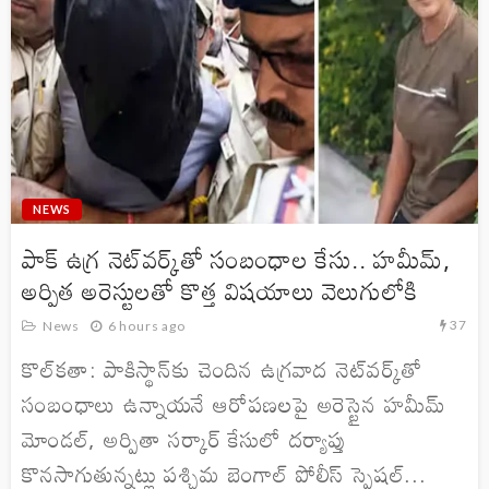
NEWS
పాక్ ఉగ్ర నెట్‌వర్క్‌తో సంబంధాల కేసు.. హమీమ్,
అర్పిత అరెస్టులతో కొత్త విషయాలు వెలుగులోకి
37
News
6 hours ago
కొల్‌కతా: పాకిస్థాన్‌కు చెందిన ఉగ్రవాద నెట్‌వర్క్‌తో
సంబంధాలు ఉన్నాయనే ఆరోపణలపై అరెస్టైన హమీమ్
మోండల్, అర్పితా సర్కార్ కేసులో దర్యాప్తు
కొనసాగుతున్నట్లు పశ్చిమ బెంగాల్ పోలీస్ స్పెషల్...