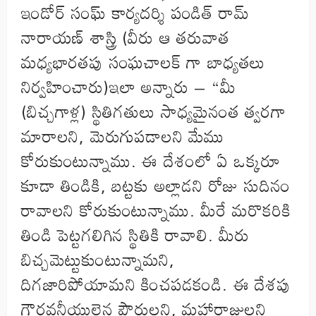
ఇండోర్ సంఘ్ కార్యదర్శి పండిత్ రామ్
నారాయణ్ శాస్త్రి (వీరు ఆ తరువాత
మధ్యభారతపు సంఘచాలక్ గా బాధ్యతలు
నిర్వహించారు)ఇలా అన్నారు – “మీ
(బిచ్చగాళ్ల) స్థితిగతులు సాధ్యమైనంత త్వరగా
మారాలని, మెరుగుపడాలని మేము
కోరుకుంటున్నాము. ఈ దేశంలో ఏ ఒక్కరూ
కూడా తిండికి, బట్టకు అల్లాడని రోజు సుదినం
రావాలని కోరుకుంటున్నాము. మీరే మరొకరికి
తిండి పెట్టగలిగిన స్థితికి రావాలి. మీరు
బిచ్చమెట్టుకుంటున్నామని,
దిగజారిపోయామని కించపడకండి. ఈ దేశపు
గౌరవనీయులైన పౌరులని, మహారాజులని