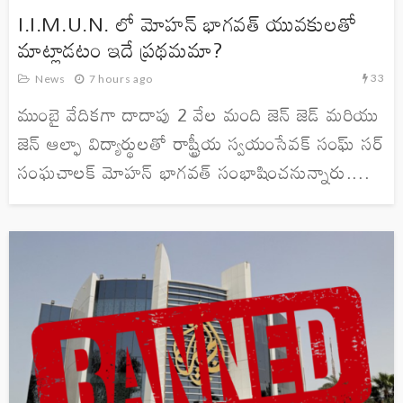
I.I.M.U.N. లో మోహన్ భాగవత్ యువకులతో
మాట్లాడటం ఇదే ప్రథమమా?
33
News
7 hours ago
ముంబై వేదికగా దాదాపు 2 వేల మంది జెన్ జెడ్ మరియు
జెన్ ఆల్ఫా విద్యార్థులతో రాష్ట్రీయ స్వయంసేవక్ సంఘ్ సర్
సంఘచాలక్ మోహన్ భాగవత్ సంభాషించనున్నారు....