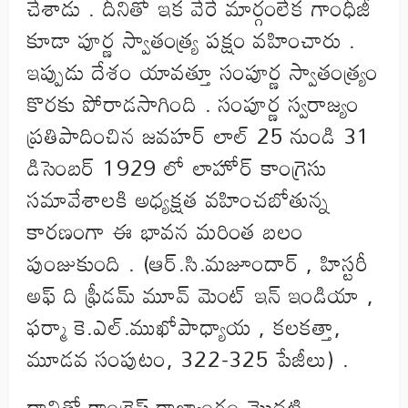
చేశాడు . దీనితో ఇక వేరే మార్గంలేక గాంధీజీ
కూడా పూర్ణ స్వాతంత్ర్య పక్షం వహించారు .
ఇప్పుడు దేశం యావత్తూ సంపూర్ణ స్వాతంత్ర్యం
కొరకు పోరాడసాగింది . సంపూర్ణ స్వరాజ్యం
ప్రతిపాదించిన జవహర్ లాల్ 25 నుండి 31
డిసెంబర్ 1929 లో లాహోర్ కాంగ్రెసు
సమావేశాలకి అధ్యక్షత వహించబోతున్న
కారణంగా ఈ భావన మరింత బలం
పుంజుకుంది . (ఆర్.సి.మజూందార్ , హిస్టరీ
అఫ్ ది ఫ్రీడమ్ మూవ్ మెంట్ ఇన్ ఇండియా ,
ఫర్మా కె.ఎల్.ముఖోపాధ్యాయ , కలకత్తా,
మూడవ సంపుటం, 322-325 పేజీలు) .
దానితో కాంగ్రెస్ రాజ్యాంగం మొదటి