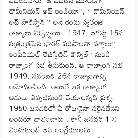
విభజించారు. ఆ విభజన మూలంగా ‘
డొమీనియన్ అఫ్ ఇండియా”, ” డొమీనియన్
అఫ్ పాకిస్తాన్ ” అనే రెండు స్వతంత్ర
రాజ్యాలు ఏర్పడ్డాయి . 1947, ఆగస్టు 15న
స్వతంత్రమైన భారత్ పరిపాలనా పగ్గాలు”
ఇంపీరియల్ లెజిస్లేటివ్ కౌన్సిల్” నుండి
రాజ్యాంగ సభ తీసుకుంది. ఆ రాజ్యాంగ సభ
1949, నవంబర్ 26న రాజ్యాంగాన్ని
ఆమోదించింది. అయితే ఇక రాజ్యాంగ
అమలు ఎప్పటినుండి చేయాలన్నది ప్రశ్న.
1950 జనవరిలో ఏ రోజునైనా సరైనదేనని
అందరూ భావించారు . కానీ జనవరి 1 ని
ఎంచుకుంటే అది ఆంగ్లేయులను