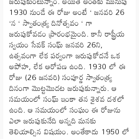
జరుపుకుంటున్నాం. అయితే అంతకు మునుపు
1930 నుండే ఈ రోజు అంటే ‘ జనవరి 26
‘న ‘ స్వాతంత్ర్య దినోత్సవం ‘ గా
జరుపుకోవడం ప్రారంభమైంది. కానీ రాష్ట్రీయ
స్వయం సేవక్ సంఘ్ జనవరి 26ని,
ఉత్సవంగా లేక పర్వంగా జరుపుకోదనే ఒక
అపోహ, లేక ఆరోపణ ఉంది. 1930 లో ఈ
రోజు (26 జనవరి) సంపూర్ణ స్వాతంత్ర్య
దినంగా మొట్టమొదట జరుపుకున్నారు. ఆ
సమయంలో సంఘ్ ఇంకా తన శైశవ దశలో
ఉంది. ఆ సమయంలో సంఘం ఈ రోజును
ఎలా జరుపుకునేది అన్నది మనకు
తెలియాల్సిన విషయం. అంతేకాదు 1950 లో