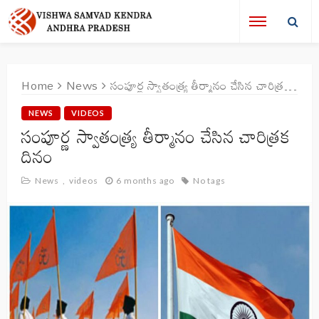
Home
News
సంపూర్ణ స్వాతంత్ర్య తీర్మానం చేసిన చారిత్రక దినం
NEWS
VIDEOS
సంపూర్ణ స్వాతంత్ర్య తీర్మానం చేసిన చారిత్రక
దినం
News
videos
6 months ago
No tags