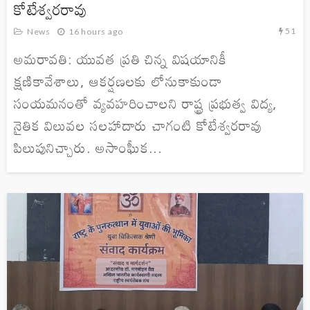
కోటేశ్వరరావు
51
News
16 hours ago
అమరావతి: యువత ప్రతి చిన్న విషయానికీ
క్షణికావేశాలు, ఆకర్షణలకు లోనుకాకుండా
సంయమనంతో వ్యవహరించాలని రాష్ట్ర ప్రభుత్వ విద్య,
నైతిక విలువల సలహాదారు చాగంటి కోటేశ్వరరావు
పిలుపునిచ్చారు. అసాంఘీక...