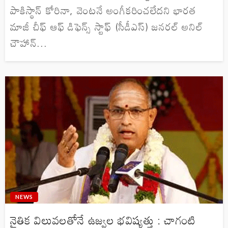
పాకిస్థాన్ కోరినా, వెంటనే అంగీకరించలేదని భారత
మాజీ చీఫ్ ఆఫ్ డిఫెన్స్ స్టాఫ్ (సీడీఎస్) జనరల్ అనిల్
చౌహాన్...
NEWS
నైతిక విలువలతోనే ఉజ్వల భవిష్యత్తు : చాగంటి