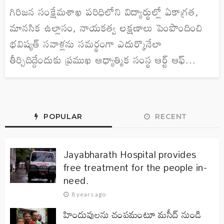
గిరిజన సంక్షేమశాఖ పరిధిలోని విద్యార్థుల్లో ఏకాగ్రత,
మానసిక ఉల్లాసం, నాయకత్వ లక్షణాలు పెంపొందించి
భవిష్యత్ సవాళ్లను సమర్థంగా ఎదుర్కొనేలా
తీర్చిదిద్దేందుకు ప్రముఖ ఆధ్యాత్మిక సంస్థ ఆర్ట్ ఆఫ్...
POPULAR
RECENT
Jayabharath Hospital provides
free treatment for the people in-
need.
8 years ago
హిందువులను చంపమంటూ మసీద్ నుండి