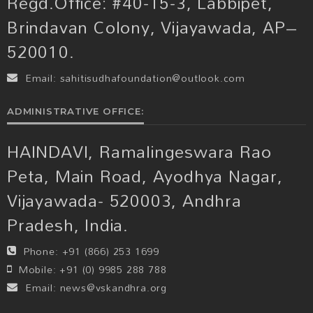
Regd.Office: #40-15-3, Labbipet,
Brindavan Colony, Vijayawada, AP–
520010.
Email:
sahitisudhafoundation@outlook.com
ADMINISTRATIVE OFFICE:
HAINDAVI, Ramalingeswara Rao
Peta, Main Road, Ayodhya Nagar,
Vijayawada- 520003, Andhra
Pradesh, India.
Phone:
+91 (866) 253 1699
Mobile:
+91 (0) 9985 288 788
Email:
news@vskandhra.org