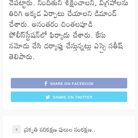
చేపట్టారు. నిందితుని శిక్షించాలని, విగ్రహాలను
తిరిగి అక్కడ ఏర్పాటు చేయాలని డిమాండ్‌
చేశారు. అనంతరం చింతలపూడి
పోలీస్‌స్టేషన్‌లో ఫిర్యాదు చేశారు. కేసు
నమోదు చేసి దర్యాప్తు చేస్తున్నట్లు ఎస్సై సతీష్‌
తెలిపారు.
SHARE ON FACEBOOK
SHARE ON TWITTER
ప్రకృతి పరిరక్షణ పులుల సంరక్షణ..