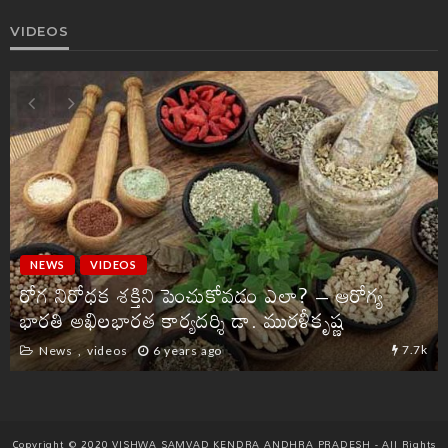
VIDEOS
NEWS
VIDEOS
రోగ నిరోధక శక్తిని పెంచుకోవడం ఎలా? – ఆరోగ్య
భారతి అఖిలభారత కార్యదర్శి డా. మురళీకృష్ణ
7.7k
News
videos
6 years ago
Copyright © 2020 VISHWA SAMVAD KENDRA ANDHRA PRADESH - All Rights