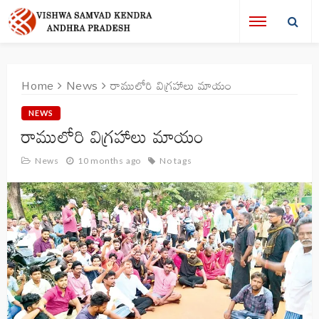
Home
News
రాములోరి విగ్రహాలు మాయం
NEWS
రాములోరి విగ్రహాలు మాయం
News
10 months ago
No tags