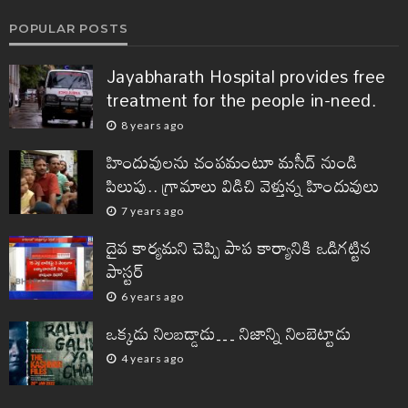
POPULAR POSTS
Jayabharath Hospital provides free
treatment for the people in-need.
8 years ago
హిందువులను చంపమంటూ మసీద్ నుండి
పిలుపు.. గ్రామాలు విడిచి వెళ్తున్న హిందువులు
7 years ago
దైవ కార్యమని చెప్పి పాప కార్యానికి ఒడిగట్టిన
పాస్టర్
6 years ago
ఒక్కడు నిలబడ్డాడు… నిజాన్ని నిలబెట్టాడు
4 years ago