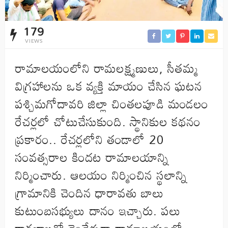
179
VIEWS
రామాలయంలోని రామలక్ష్మణులు, సీతమ్మ
విగ్రహాలను ఒక వ్యక్తి మాయం చేసిన ఘటన
పశ్చిమగోదావరి జిల్లా చింతలపూడి మండలం
రేచర్లలో చోటుచేసుకుంది. స్థానికుల కథనం
ప్రకారం.. రేచర్లలోని తండాలో 20
సంవత్సరాల కిందట రామాలయాన్ని
నిర్మించారు. ఆలయం నిర్మించిన స్థలాన్ని
గ్రామానికి చెందిన ధారావతు బాలు
కుటుంబసభ్యులు దానం ఇచ్చారు. పలు