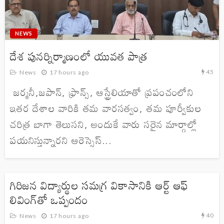
NEWS
దేశ పునర్నిర్మాణంలో యువత పాత్ర
45
News
17 hours ago
జర్మనీ,జపాన్, ఫ్రాన్స్, ఆస్ట్రేలియాతో ప్రపంచంలోని
ఇతర దేశాల వారికి తమ వారసత్వం, తమ పూర్వీకుల
చరిత్ర బాగా తెలుసని, అందుకే వారు సరైన మార్గాల్లో
పయనిస్తున్నారని ఆరెస్సెస్...
గిరిజన విద్యార్థుల సమగ్ర వికాసానికి ఆర్ట్ ఆఫ్
లివింగ్‌తో ఒప్పందం
40
News
17 hours ago