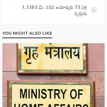
1,338 కి.మీ. నడిచి అయోధ్యకు 73 ఏళ్ల
వృద్ధుడు
YOU MIGHT ALSO LIKE