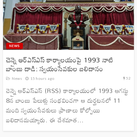
NEWS
చెన్నై ఆర్ఎస్ఎస్ కార్యాలయంపై 1993 నాటి
బాంబు దాడి: స్వయంసేవకుల బలిదానం
52
News
15 hours ago
చెన్నై ఆర్ఎస్ఎస్ (RSS) కార్యాలయంలో 1993 ఆగస్టు
8న బాంబు పేలుళ్లు సంభవించగా ఆ దుర్ఘటనలో 11
మంది స్వయంసేవకులు ప్రాణాలు కోల్పోయి
బలిదానమయ్యారు. ఈ దేశమాత...