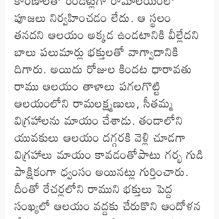
కారణాలతో రెండేళ్లుగా రామాలయంలో
పూజలు నిర్వహించడం లేదు. ఆ స్థలం
తనదని ఆలయం అక్కడ ఉండటానికి వీల్లేదని
బాలు పలుమార్లు భక్తులతో వాగ్వాదానికి
దిగారు. అయిదు రోజుల కిందట ధారావతు
రాము ఆలయం తాళాలు పగలగొట్టి
ఆలయంలోని రామలక్ష్మణులు, సీతమ్మ
విగ్రహాలను మాయం చేశాడు. తండాలోని
యువకులు ఆలయం దగ్గరకి వెళ్లి చూడగా
విగ్రహాలు మాయం కావడంతోపాటు గర్భ గుడి
పాక్షికంగా ధ్వంసం అయినట్లు గుర్తించారు.
దీంతో రేచర్లలోని రాముని భక్తులు పెద్ద
సంఖ్యలో ఆలయం వద్దకు చేరుకొని ఆందోళన