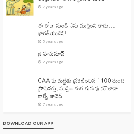
7 years ago
ఈ రోజు నుండి నేను ముస్లింని కాదు…
భారతీయుడిని!
5 years ago
జై హనుమాన్‌
2 years ago
CAA కు మద్దతు ప్రకటించిన 1100 మంది
ప్రొఫెసర్లు, ముస్లిం మత గురువు మౌలానా
కాల్బే జావెద్‌
7 years ago
DOWNLOAD OUR APP