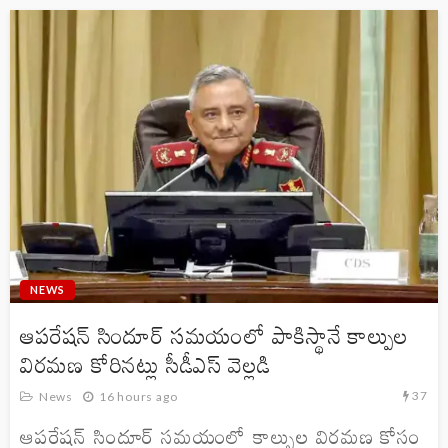
NEWS
ఆపరేషన్‌ సిందూర్‌ సమయంలో పాకిస్థానే కాల్పుల
విరమణ కోరినట్లు సీడీఎస్‌ వెల్లడి
37
News
16 hours ago
ఆపరేషన్ సిందూర్ సమయంలో కాల్పుల విరమణ కోసం