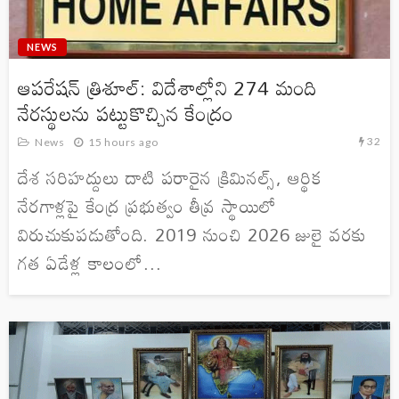
NEWS
ఆపరేషన్ త్రిశూల్: విదేశాల్లోని 274 మంది
నేరస్థులను పట్టుకొచ్చిన కేంద్రం
32
News
15 hours ago
దేశ సరిహద్దులు దాటి పరారైన క్రిమినల్స్, ఆర్థిక
నేరగాళ్లపై కేంద్ర ప్రభుత్వం తీవ్ర స్థాయిలో
విరుచుకుపడుతోంది. 2019 నుంచి 2026 జులై వరకు
గత ఏడేళ్ల కాలంలో...