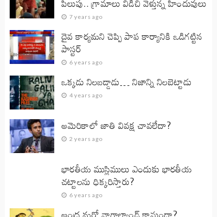
పిలుపు.. గ్రామాలు విడిచి వెళ్తున్న హిందువులు
7 years ago
దైవ కార్యమని చెప్పి పాప కార్యానికి ఒడిగట్టిన
పాస్టర్
6 years ago
ఒక్కడు నిలబడ్డాడు… నిజాన్ని నిలబెట్టాడు
4 years ago
అమెరికాలో జాతి వివక్ష చావలేదా?
2 years ago
భారతీయ ముస్లిములు ఎందుకు భారతీయ
చట్టాలను ధిక్కరిస్తారు?
6 years ago
ఆంధ్ర మరో నాగాల్యాండ్ కానుందా?