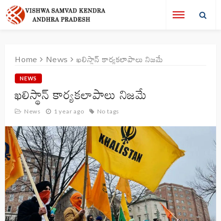
Home
News
ఖలిస్థాన్‌ కార్యకలాపాలు నిజమే
NEWS
ఖలిస్థాన్‌ కార్యకలాపాలు నిజమే
News
1 year ago
No tags