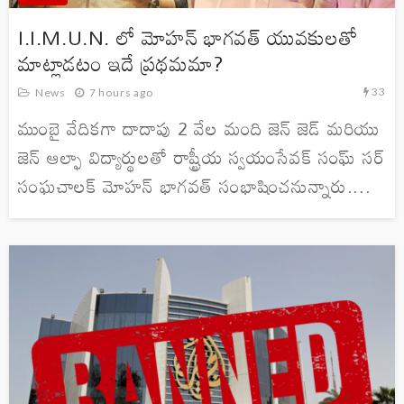
I.I.M.U.N. లో మోహన్ భాగవత్ యువకులతో
మాట్లాడటం ఇదే ప్రథమమా?
33
News
7 hours ago
ముంబై వేదికగా దాదాపు 2 వేల మంది జెన్ జెడ్ మరియు
జెన్ ఆల్ఫా విద్యార్థులతో రాష్ట్రీయ స్వయంసేవక్ సంఘ్ సర్
సంఘచాలక్ మోహన్ భాగవత్ సంభాషించనున్నారు....