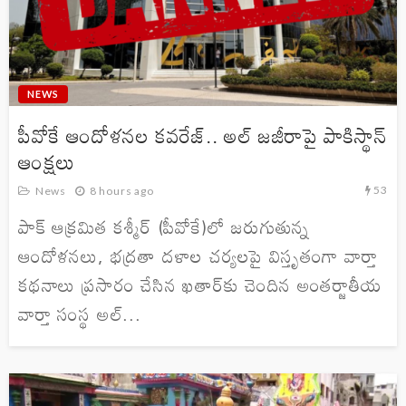
NEWS
పీవోకే ఆందోళనల కవరేజ్.. అల్ జజీరాపై పాకిస్థాన్
ఆంక్షలు
53
News
8 hours ago
పాక్ ఆక్రమిత కశ్మీర్ (పీవోకే)లో జరుగుతున్న
ఆందోళనలు, భద్రతా దళాల చర్యలపై విస్తృతంగా వార్తా
కథనాలు ప్రసారం చేసిన ఖతార్‌కు చెందిన అంతర్జాతీయ
వార్తా సంస్థ అల్...