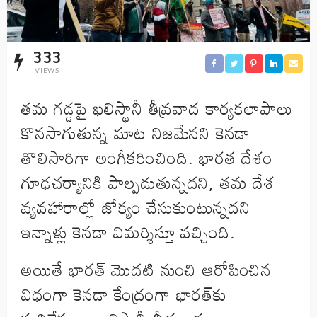
333
VIEWS
తమ గడ్డపై ఖలిస్థానీ తీవ్రవాద కార్యకలాపాలు
కొనసాగుతున్న మాట నిజమేనని కెనడా
తొలిసారిగా అంగీకరించింది. భారత దేశం
గూఢచర్యానికి పాల్పడుతున్నదని, తమ దేశ
వ్యవహారాల్లో జోక్యం చేసుకుంటున్నదని
ఇన్నాళ్లు కెనడా విమర్శిస్తూ వచ్చింది.
అయితే భారత్‌ మొదటి నుంచి ఆరోపించిన
విధంగా కెనడా కేంద్రంగా భారత్‌కు