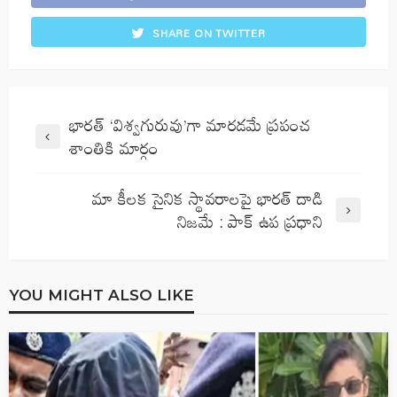
SHARE ON TWITTER
భారత్ ‘విశ్వగురువు’గా మారడమే ప్రపంచ
శాంతికి మార్గం
మా కీలక సైనిక స్థావరాలపై భారత్‌ దాడి
నిజమే : పాక్‌ ఉప ప్రధాని
YOU MIGHT ALSO LIKE