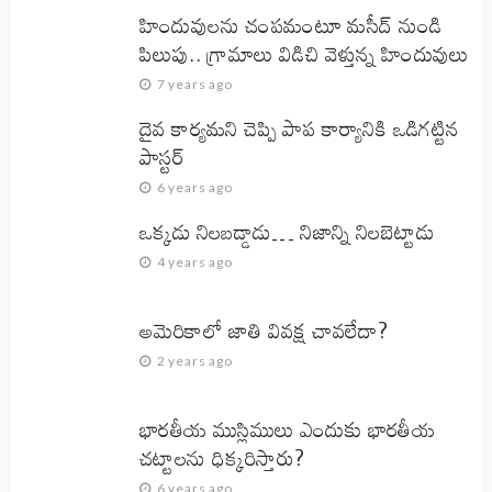
హిందువులను చంపమంటూ మసీద్ నుండి
పిలుపు.. గ్రామాలు విడిచి వెళ్తున్న హిందువులు
7 years ago
దైవ కార్యమని చెప్పి పాప కార్యానికి ఒడిగట్టిన
పాస్టర్
6 years ago
ఒక్కడు నిలబడ్డాడు… నిజాన్ని నిలబెట్టాడు
4 years ago
అమెరికాలో జాతి వివక్ష చావలేదా?
2 years ago
భారతీయ ముస్లిములు ఎందుకు భారతీయ
చట్టాలను ధిక్కరిస్తారు?
6 years ago