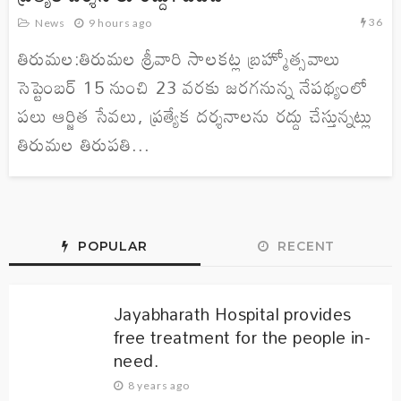
36
News
9 hours ago
తిరుమల:తిరుమల శ్రీవారి సాలకట్ల బ్రహ్మోత్సవాలు
సెప్టెంబర్‌ 15 నుంచి 23 వరకు జరగనున్న నేపథ్యంలో
పలు ఆర్జిత సేవలు, ప్రత్యేక దర్శనాలను రద్దు చేస్తున్నట్లు
తిరుమల తిరుపతి...
POPULAR
RECENT
Jayabharath Hospital provides
free treatment for the people in-
need.
8 years ago