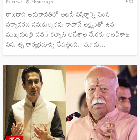
35
News
7 hours ago
రాజధాని అమరావతిలో అటవీ విస్తీర్ణాన్ని పెంచి
పర్యావరణ సమతుల్యతను కాపాడే లక్ష్యంతో ఉప
ముఖ్యమంత్రి పవన్ కల్యాణ్ ఆదేశాల మేరకు అటవీశాఖ
వినూత్న కార్యక్రమాన్ని చేపట్టింది. మూడు...
NEWS