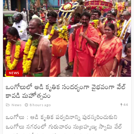
NEWS
ఒంగోలులో ఆడి కృతిక సందర్భంగా వైభవంగా వేల్
కావడి మహోత్సవం
44
News
8 hours ago
ఒంగోలు : ఆడి కృతిక పర్వదినాన్ని పురస్కరించుకుని
ఒంగోలు నగరంలో గురువారం సుబ్రహ్మణ్య స్వామి వేల్