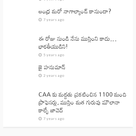
ఆంధ్ర మరో నాగాల్యాండ్ కానుందా?
7 years ago
ఈ రోజు నుండి నేను ముస్లింని కాదు…
భారతీయుడిని!
5 years ago
జై హనుమాన్‌
2 years ago
CAA కు మద్దతు ప్రకటించిన 1100 మంది
ప్రొఫెసర్లు, ముస్లిం మత గురువు మౌలానా
కాల్బే జావెద్‌
7 years ago