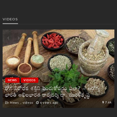
VIDEOS
NEWS
VIDEOS
రోగ నిరోధక శక్తిని పెంచుకోవడం ఎలా? – ఆరోగ్య
భారతి అఖిలభారత కార్యదర్శి డా. మురళీకృష్ణ
7.6k
News
videos
6 years ago