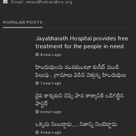
Email:
news@vskandhra.org
POPULAR POSTS
Jayabharath Hospital provides free
treatment for the people in-need.
8 years ago
హిందువులను చంపమంటూ మసీద్ నుండి
పిలుపు.. గ్రామాలు విడిచి వెళ్తున్న హిందువులు
7 years ago
దైవ కార్యమని చెప్పి పాప కార్యానికి ఒడిగట్టిన
పాస్టర్
6 years ago
ఒక్కడు నిలబడ్డాడు… నిజాన్ని నిలబెట్టాడు
4 years ago