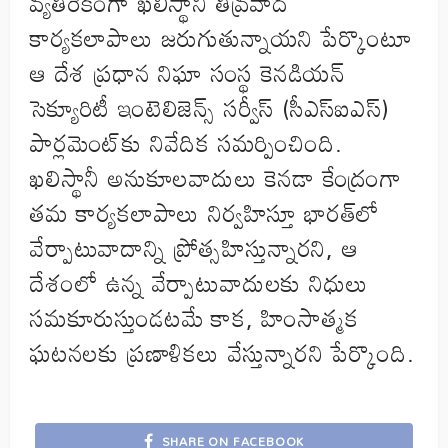
వ్యతిరేకంగా ఖలిస్థానీ తీవ్రవాద
కార్యకలాపాలు జరుగుతున్నాయని పేర్కొంటూ
ఆ దేశ ప్రధాన నిఘా సంస్థ కెనడియన్‌
సెక్యూరిటీ ఇంటెలిజెన్స్‌ సర్వీస్‌ (సీఎస్‌ఐఎస్‌)
పార్లమెంట్‌కు నివేదిక సమర్పించింది.
ఖలిస్థానీ అనుకూలవాదులు కెనడా కేంద్రంగా
తమ కార్యకలాపాలు నిర్వహిస్తూ భారత్‌లో
వేర్పాటువాదాన్ని ప్రోత్సహిస్తున్నారని, ఆ
దేశంలో ఉన్న వేర్పాటువాదులకు నిధులు
సమకూరుస్తుండటమే కాక, హింసాత్మక
ఘటనలకు ప్రణాళికలు వేస్తున్నారని పేర్కొంది.
SHARE ON FACEBOOK