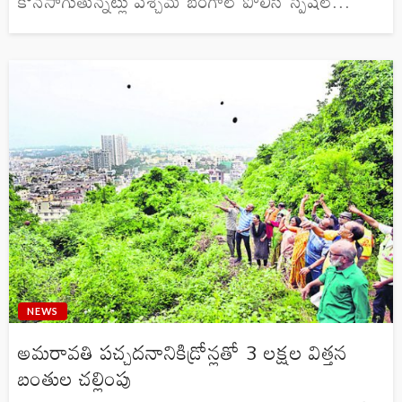
కొనసాగుతున్నట్లు పశ్చిమ బెంగాల్ పోలీస్ స్పెషల్...
NEWS
అమరావతి పచ్చదనానికిడ్రోన్లతో 3 లక్షల విత్తన
బంతుల చల్లింపు