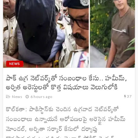
NEWS
పాక్ ఉగ్ర నెట్‌వర్క్‌తో సంబంధాల కేసు.. హమీమ్,
అర్పిత అరెస్టులతో కొత్త విషయాలు వెలుగులోకి
37
News
6 hours ago
కొల్‌కతా: పాకిస్థాన్‌కు చెందిన ఉగ్రవాద నెట్‌వర్క్‌తో
సంబంధాలు ఉన్నాయనే ఆరోపణలపై అరెస్టైన హమీమ్
మోండల్, అర్పితా సర్కార్ కేసులో దర్యాప్తు