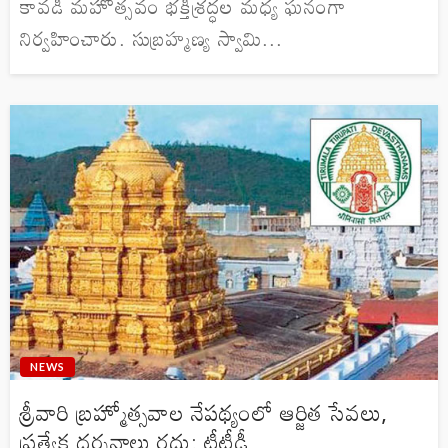
కావడి మహోత్సవం భక్తిశ్రద్ధల మధ్య ఘనంగా
నిర్వహించారు. సుబ్రహ్మణ్య స్వామి...
NEWS
శ్రీవారి బ్రహ్మోత్సవాల నేపథ్యంలో ఆర్జిత సేవలు,
ప్రత్యేక దర్శనాలు రద్దు: టీటీడీ