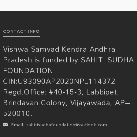
CONTACT INFO
Vishwa Samvad Kendra Andhra
Pradesh is funded by SAHITI SUDHA
FOUNDATION
CIN:U93090AP2020NPL114372
Regd.Office: #40-15-3, Labbipet,
Brindavan Colony, Vijayawada, AP–
520010.
Email:
sahitisudhafoundation@outlook.com