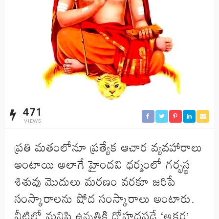
471
VIEWS
ప్రతి మతంలోనూ ప్రత్యేక ఆచార వ్యవహారాలు
అంటాయి అలాగే హైందవి ధర్మంలో గర్భస్థ
శిశువు మొదులు మరణం వరకూ జరిపే
సంస్కారాలను షోద సంస్కారాలు అంటారు.
వీటిల్లో మనిషి ఉన్నతికి దోహదపడే ‘అక్షర’