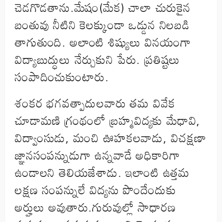
చెడగొడతాను.మేషం(మేక) చాలా చురుకైన
బంతువు నీటిని కెలక్కుండా ఒడ్డున నిలబడి
తాగుతుంది. అలాంటి శిష్యులు వినయంగా
విద్యాబుద్ధులు నేర్చుకుని పేరు. ప్రతిష్టలు
సంపాదించుకుంటారు.
శంకర భగవత్పాదులవారు తమ వివేక
చూడామణి గ్రంథంలో బ్రహ్మవిద్యకు మేధావి,
విద్వాంసుడు, మంచి ఊహకలవాడు, విచక్షణా
జ్ఞానసంపన్నుడుగా ఉన్నవాడే అధికారిగా
ఉండాలని తెలియజేశాడు. ఇలాంటి ఉత్తమ
లక్షణ సంపన్నులే విద్యను పొందేందుకు
అర్హులు అవుతారు.గురువుల్లో సాధారణ