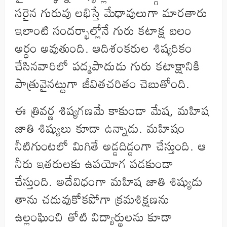
సరైన గురువు లభిస్తే మేధావులుగా మారతారు
ఇలాంటి సందర్భాల్లోనే గురు కటాక్ష బలం
అర్ధం అవుతుంది. ఆదిశంకరుల శిష్యరికం
చేసినవారిలో పద్మపాదుడు గురు కటాక్షానికి
పాత్రువైనట్టుగా జీవితచరితం చెబుతోంది.
ఈ త్రివర్ణ శిష్యగణమే కాకుండా మేష, మహిష
జాతి శిష్యులు కూడా ఉన్నాడు. మహిషం
నీటిగుంటలో మిగితే అడ్డదిడ్డంగా చేస్తుంది. ఆ
నీరు ఇతరులకు ఉపయోగ పడకుండా
చేస్తుంది. అదేవిధంగా మహిష జాతి శిష్యుడు
తాను చదువుకోకపోగా క్రమశిక్షణను
ఉల్లంఘించి తోటి విద్యార్థులను కూడా