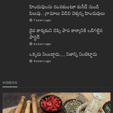
హిందువులను చంపమంటూ మసీద్ నుండి
పిలుపు.. గ్రామాలు విడిచి వెళ్తున్న హిందువులు
7 years ago
దైవ కార్యమని చెప్పి పాప కార్యానికి ఒడిగట్టిన
పాస్టర్
6 years ago
ఒక్కడు నిలబడ్డాడు… నిజాన్ని నిలబెట్టాడు
4 years ago
VIDEOS