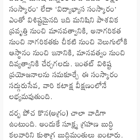
సంస్కారం’ లేదా ‘విద్యాభ్యాస సంస్కారం’
ఎంతో విశిష్టమైనది ఇది మనిషిని పాశవిక
ప్రవృత్తి నుంచి మానవత్వానికి, అనాగరికత
నుంచి నాగరికతకు చీకటి నుంచి వెలుగులోకి
ఆస్థానం నుంచి ఇనానికి, మానవత్వం నుంచి
దివ్యత్వానికి చేర్చగలదు. ఇంతట్ విశిష్ట
ప్రయోజనాలను సమకూర్చే ఈ సంస్కారం
సద్గురుసేవ, వారి కటాక్ష వీక్షణంలోనే
లభ్యమవుతుంది.
దర్బ పోచ కొన(అగ్రం) చాలా వాడిగా
ఉంటుంది. అందుకే సూక్ష్మ గ్రహణ బుద్ధి
కలవారిని కుశాగ్ర బుద్ధిమంతులు బంటారు.