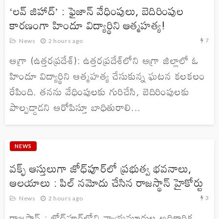
‘లవ్ జిహాద్’ : ఫైజాన్ వేధింపులు, బెదిరింపుల
కారణంగా హిందూ విద్యార్థిని ఆత్మహత్య!
7
News
2 hours ago
ఆగ్రా (ఉత్తరప్రదేశ్): ఉత్తరప్రదేశ్‌లోని ఆగ్రా జిల్లాలో ఓ
హిందూ విద్యార్థిని ఆత్మహత్య చేసుకున్న ఘటన కలకలం
రేపింది. తనను వేధింపులకు గురిచేసి, బెదిరింపులకు
పాల్పడ్డాడని ఆరోపిస్తూ బాధితురాలి...
NEWS
వక్ఫ్ ఆస్తులుగా జోధ్‌పూర్‌లో ప్రభుత్వ భవనాలు,
ఆలయాలు : పిల్ నమోదు చేసిన రాజస్థాన్ హైకోర్టు
3
News
2 hours ago
రాజస్థాన్ : జోధ్‌పూర్‌లోని న్యాయమూర్తుల అధికారిక