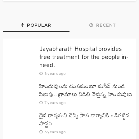
POPULAR
RECENT
Jayabharath Hospital provides
free treatment for the people in-
need.
8 years ago
హిందువులను చంపమంటూ మసీద్ నుండి
పిలుపు.. గ్రామాలు విడిచి వెళ్తున్న హిందువులు
7 years ago
దైవ కార్యమని చెప్పి పాప కార్యానికి ఒడిగట్టిన
పాస్టర్
6 years ago