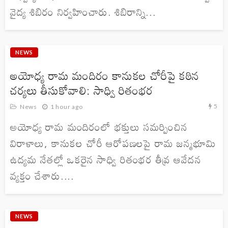
వైద్య శిబిరం నిర్వహించారు. శిబిరాన్ని...
NEWS
అయోధ్య రామ మందిరం కానుకల చోరీపై కఠిన
చర్యలు తీసుకోవాలి: సాధ్వి రితంభర
5
News
1 hour ago
అయోధ్య రామ మందిరంలో భక్తులు సమర్పించిన
విరాళాలు, కానుకల చోరీ ఆరోపణలపై రామ జన్మభూమి
ఉద్యమ నేతల్లో ఒకరైన సాధ్వి రితంభర తీవ్ర ఆవేదన
వ్యక్తం చేశారు....
NEWS