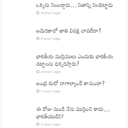
ఒక్కడు నిలబడ్డాడు… నిజాన్ని నిలబెట్టాడు
4 years ago
అమెరికాలో జాతి వివక్ష చావలేదా?
2 years ago
భారతీయ ముస్లిములు ఎందుకు భారతీయ
చట్టాలను ధిక్కరిస్తారు?
6 years ago
ఆంధ్ర మరో నాగాల్యాండ్ కానుందా?
7 years ago
ఈ రోజు నుండి నేను ముస్లింని కాదు…
భారతీయుడిని!
5 years ago