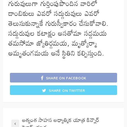
గురువులుగా గుర్తింపుపొందిన వారిలో
డాంబికులు ఎవరో సద్గురువులు ఎవరో
తెలుసుకున్నాకే గురుస్వీకారం చేసుకోవాలి.
సద్గురువుల కటాక్షం అసతోమా సద్గమయ
తమసోమా జ్యోతిర్గమయ, మృత్యోర్మా
అమృతంగమయ అనే స్థితిని కల్పిస్తుంది.
SHARE ON FACEBOOK
SHARE ON TWITTER
అత్యంత సాహస ఆధ్యాత్మిక యాత్ర కిన్నౌర్