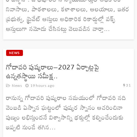
నివాసాలు, పాఠశాలలు, కళాశాలలు, ఆలయాలు, ఇతర
ప్రభుత్వ, ప్రైవేట్ ఆస్తులు అధికారిక రికార్డుల్లో వక్ఫ్
ఆస్తులుగా నమోదు చేసినట్లు వెలువడిన వార్తా...
NEWS
గోదావరి పుష్కరాలు–2027 ఏర్పాట్లపై
ఉన్నతస్థాయి సమీక్ష..
31
News
19 hours ago
రానున్న గోదావరి పుష్కరాల సమయంలో గోదావరి నది
వెంబడి ఏస్నాన ఘట్టంలో పుష్కర స్నానం ఆచరించినా
పుణ్యం లభిస్తుందనే విశ్వాసాన్ని భక్తుల్లో కల్పించేందుకు
ఇప్పటి నుండే తగిన...