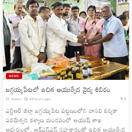
NEWS
జగ్గయ్యపేటలో ఉచిత ఆయుర్వేద వైద్య శిబిరం
4
News
49 mins ago
ఎన్టీఆర్ జిల్లా జగ్గయ్యపేట పట్టణంలోని వాసవి కన్యకా
పరమేశ్వరి కళ్యాణ మండపంలో ఆయుష్ శాఖ
ఆధ్వర్యంలో, ఆర్‌ఎస్‌ఎస్ సహకారంతో ఉచిత ఆయుర్వేద