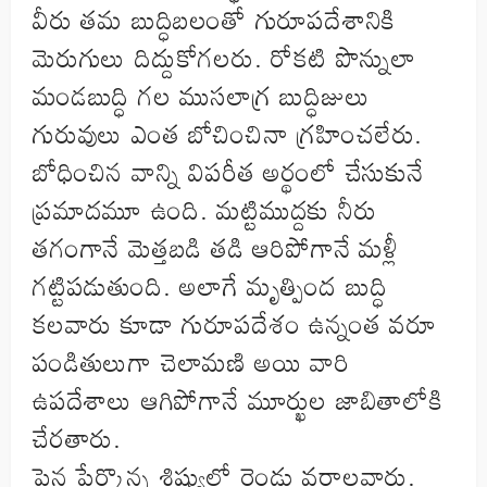
వీరు తమ బుద్ధిబలంతో గురూపదేశానికి
మెరుగులు దిద్దుకోగలరు. రోకటి పొన్నులా
మండబుద్ధి గల ముసలాగ్ర బుద్ధిజులు
గురువులు ఎంత బోచించినా గ్రహించలేరు.
బోధించిన వాన్ని విపరీత అర్థంలో చేసుకునే
ప్రమాదమూ ఉంది. మట్టిముద్దకు నీరు
తగంగానే మెత్తబడి తడి ఆరిపోగానే మళ్లీ
గట్టిపడుతుంది. అలాగే మృత్పింద బుద్ధి
కలవారు కూడా గురూపదేశం ఉన్నంత వరూ
పండితులుగా చెలామణి అయి వారి
ఉపదేశాలు ఆగిపోగానే మూర్ఖుల జాబితాలోకి
చేరతారు.
పైన పేర్కొన్న శిష్యుల్లో రెండు వర్గాలవారు.