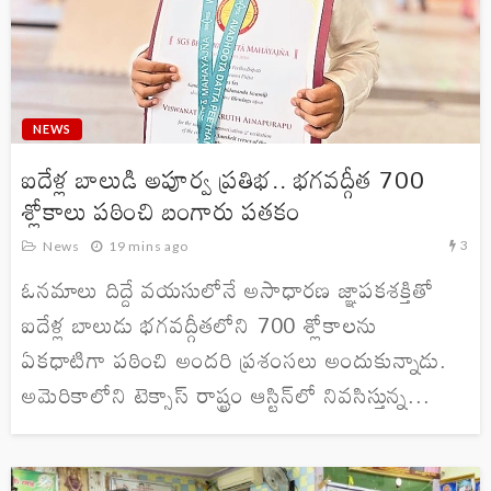
NEWS
ఐదేళ్ల బాలుడి అపూర్వ ప్రతిభ.. భగవద్గీత 700
శ్లోకాలు పఠించి బంగారు పతకం
3
News
19 mins ago
ఓనమాలు దిద్దే వయసులోనే అసాధారణ జ్ఞాపకశక్తితో
ఐదేళ్ల బాలుడు భగవద్గీతలోని 700 శ్లోకాలను
ఏకధాటిగా పఠించి అందరి ప్రశంసలు అందుకున్నాడు.
అమెరికాలోని టెక్సాస్ రాష్ట్రం ఆస్టిన్‌లో నివసిస్తున్న...