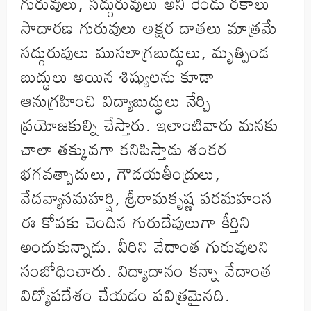
గురువులు, సద్గురువులు అని రెండు రకాలు
సాదారణ గురువులు అక్షర దాతలు మాత్రమే
సద్గురువులు ముసలాగ్రబుద్ధులు, మృత్పిండ
బుద్ధులు అయిన శిష్యులను కూడా
ఆనుగ్రహించి విద్యాబుద్ధులు నేర్చి
ప్రయోజకుల్ని చేస్తారు. ఇలాంటివారు మనకు
చాలా తక్కువగా కనిపిస్తాడు శంకర
భగవత్పాదులు, గౌడయతీంద్రులు,
వేదవ్యాసమహర్షి, శ్రీరామకృష్ణ పరమహంస
ఈ కోవకు చెందిన గురుదేవులుగా కీర్తిని
అందుకున్నాడు. వీరిని వేదాంత గురువులని
సంబోధించారు. విద్యాదానం కన్నా వేదాంత
విద్యోపదేశం చేయడం పవిత్రమైనది.