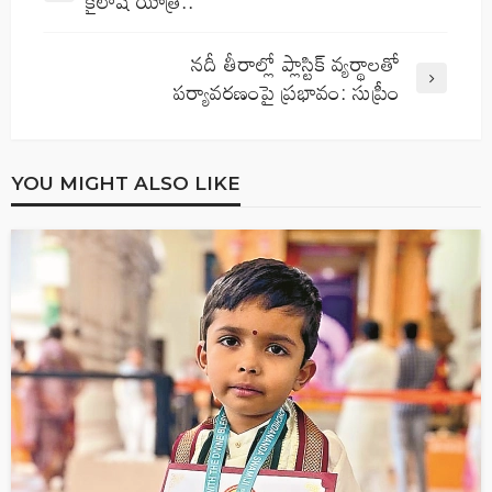
కైలాష్ యాత్ర..
నదీ తీరాల్లో ప్లాస్టిక్‌ వ్యర్థాలతో
పర్యావరణంపై ప్రభావం: సుప్రీం
YOU MIGHT ALSO LIKE