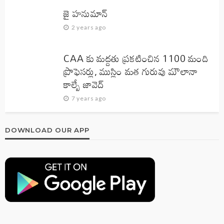
జై హనుమాన్‌
2 years ago
CAA కు మద్దతు ప్రకటించిన 1100 మంది
ప్రొఫెసర్లు, ముస్లిం మత గురువు మౌలానా
కాల్బే జావెద్‌
7 years ago
DOWNLOAD OUR APP