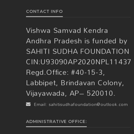
CONTACT INFO
Vishwa Samvad Kendra
Andhra Pradesh is funded by
SAHITI SUDHA FOUNDATION
CIN:U93090AP2020NPL11437
Regd.Office: #40-15-3,
Labbipet, Brindavan Colony,
Vijayawada, AP– 520010.
NEWS
VIDEOS
తెలుగు మీడియా చరిత్రల
Email:
sahitisudhafoundation@outlook.com
తొలిసారి… కాశ్మీరీ పండి
ADMINISTRATIVE OFFICE:
ముఖాముఖి.