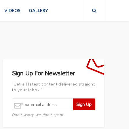
VIDEOS
GALLERY
Sign Up For Newsletter
"Get all latest content delivered straight
to your inbox."
Don't worry we don't spam