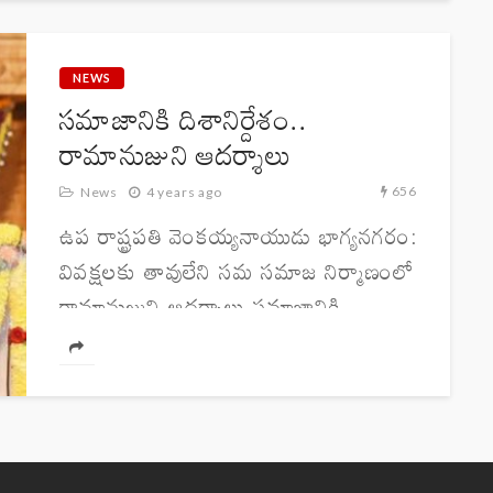
528, మార్గరెట్ ఆళ్వాకు 182...
NEWS
సమాజానికి దిశానిర్దేశం..
రామానుజుని ఆదర్శాలు
656
News
4 years ago
ఉప రాష్ట్రపతి వెంకయ్యనాయుడు భాగ్య‌న‌గ‌రం:
వివక్షలకు తావులేని సమ సమాజ నిర్మాణంలో
రామానుజుని ఆదర్శాలు సమాజానికి
దిశానిర్దేశం చేస్తాయని గౌరవ ఉప రాష్ట్రపతి
వెంకయ్యనాయుడు తెలిపారు. వారి
ఆదర్శాలను యువత అర్థం చేసుకుని,
నవభారత నిర్మాణంలో భాగస్వాములు
కావాలని ఆయన ఆకాంక్షించారు....