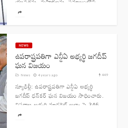
యువతను, మహిళలను, సమాజంలోని
పీడిత, తాడిత వర్గాలకు ఎంతగానో
ప్రేరణనిచ్చాయని ప్రధాన మంత్రి నరేంద్ర
మోదీ ప్రశంసించారు. భారత ఉప రాష్ట్రపతి,
రాజ్యసభ చైర్మన్ ముప్పవరకు
వెంకయ్యనాయుడు పదవీకాలం ఈనెల...
NEWS
ఉపరాష్ట్రపతిగా ఎన్డీఏ అభ్యర్థి జగదీప్
ఘన విజయం
449
News
4 years ago
న్యూఢిల్లీ: ఉపరాష్ట్రపతిగా ఎన్డీఏ అభ్యర్థి
జగదీప్ ధన్⁬కర్ ఘన విజయం సాధించారు.
విపక్షాల అభ్యర్థి మార్గరెట్ ఆళ్వా పై 346
ఓట్ల తేడాతో గెలుపొందారు. ఎన్నికల్లో మొత్తం
725 ఓట్లు పోలవ్వగా అందులో జగదీప్ కు