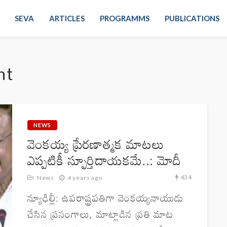
SEVA
ARTICLES
PROGRAMMS
PUBLICATIONS
nt
NEWS
వెంకయ్య ప్రేరణాత్మక మాటలు
ఎప్పటికీ స్ఫూర్తిదాయకమే..: మోదీ
434
News
4 years ago
న్యూఢిల్లీ: ఉపరాష్ట్రపతిగా వెంకయ్యనాయుడు
చేసిన ప్రసంగాలు, మాట్లాడిన ప్రతి మాట