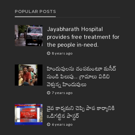
POPULAR POSTS
Jayabharath Hospital
provides free treatment for
the people in-need.
8 years ago
2
హిందువులను చంపమంటూ మసీద్
నుండి పిలుపు.. గ్రామాలు విడిచి
వెళ్తున్న హిందువులు
7 years ago
VIDEOS
ో
Jayabharath Hospital
దైవ కార్యమని చెప్పి పాప కార్యానికి
ఒడిగట్టిన పాస్టర్
ట్లతో
provides free treatment
for the people in-need.
6 years ago