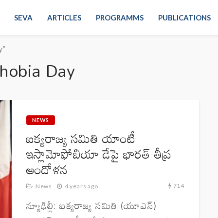
SEVA
ARTICLES
PROGRAMMS
PUBLICATIONS
y"
hobia Day
NEWS
ఐక్యరాజ్య సమితి యాంటీ
ఇస్లామోఫోబియా డేపై భారత్ తీవ్ర
ఆందోళన
714
News
4 years ago
న్యూఢిల్లీ: ఐక్యరాజ్య సమితి (యూఎన్)