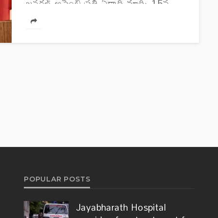
జనరల్ అసెంబ్లీ ప్రతీ ఏడాది మార్చి 15వ
తేదీని 'యాంటీ-ఇస్లామోఫోబియా డే'గా
పాటించాలని ప్రకటించింది. దీనిపై భారత్
తీవ్ర ఆందోళనను వ్యక్తం చేసింది. ఒక మతం
అంటే భయం ఏ స్థాయికి చేరిందంటే,
దానికోసం ఇంటర్నేషనల్...
POPULAR POSTS
Jayabharath Hospital