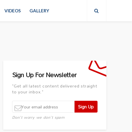
VIDEOS
GALLERY
Sign Up For Newsletter
"Get all latest content delivered straight
to your inbox."
Don't worry we don't spam