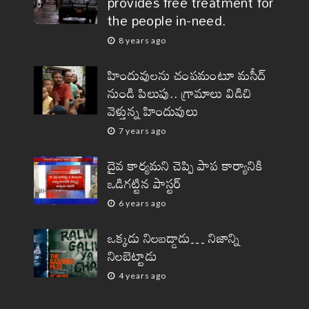
provides free treatment for
the people in-need.
8 years ago
2
హిందువులను చంపమంటూ మసీద్
నుండి పిలుపు.. గ్రామాలు విడిచి
వెళ్తున్న హిందువులు
7 years ago
NEWS
VIDEOS
తెలుగు మీడియా చరిత్రలో
దైవ కార్యమని చెప్పి పాప కార్యానికి
ఒడిగట్టిన పాస్టర్
తొలిసారి… కాశ్మీరీ పండిట్లతో
ముఖాముఖి.
6 years ago
ఒక్కడు నిలబడ్డాడు… నిజాన్ని
2.9k
News
videos
7 years ago
నిలబెట్టాడు
4 years ago